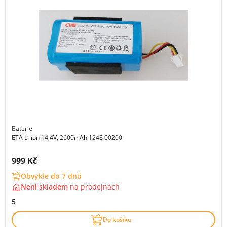
Baterie
ETA Li-ion 14,4V, 2600mAh 1248 00200
Cena s DPH:
999 Kč
Obvykle do 7 dnů
Není skladem
na
prodejnách
5
Do košíku