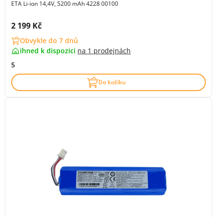
ETA Li-ion 14,4V, 5200 mAh 4228 00100
Cena s DPH:
2 199 Kč
Obvykle do 7 dnů
ihned k dispozici
na
1 prodejnách
5
Do košíku