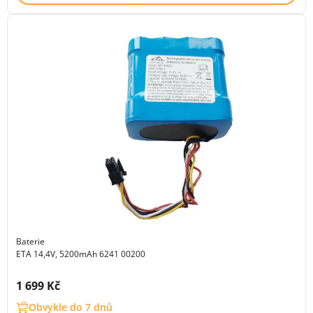
Baterie
ETA 14,4V, 5200mAh 6241 00200
Cena s DPH:
1 699 Kč
Obvykle do 7 dnů