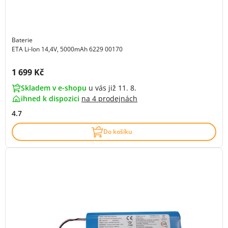
Baterie
ETA Li-Ion 14,4V, 5000mAh 6229 00170
Cena s DPH:
1 699 Kč
Skladem v e-shopu
u vás již 11. 8.
ihned k dispozici
na
4 prodejnách
4.7
Do košíku