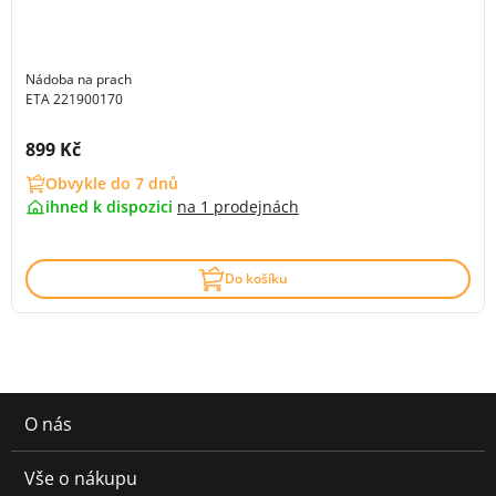
Nádoba na prach
ETA 221900170
Cena s DPH:
899 Kč
Obvykle do 7 dnů
ihned k dispozici
na
1 prodejnách
Do košíku
O nás
Vše o nákupu