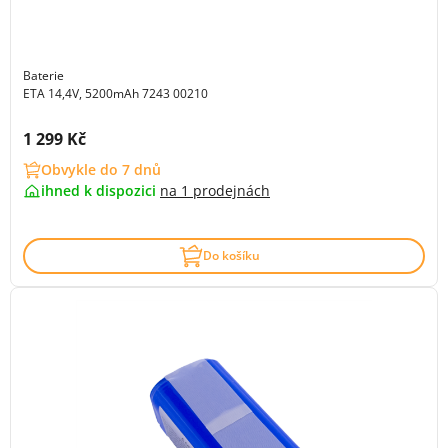
Baterie
ETA 14,4V, 5200mAh 7243 00210
Cena s DPH:
1 299 Kč
Obvykle do 7 dnů
ihned k dispozici
na
1 prodejnách
Do košíku