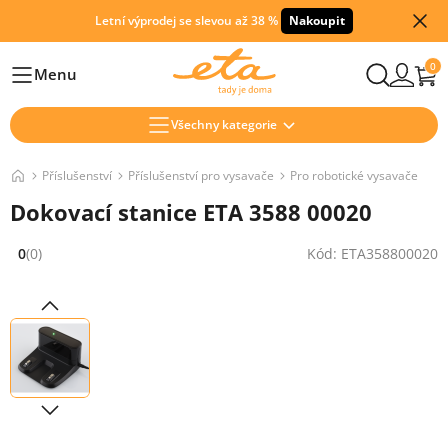
Letní výprodej se slevou až 38 %
Nakoupit
0
Menu
Hlavní
Všechny kategorie
Příslušenství
Příslušenství pro vysavače
Pro robotické vysavače
Dokovací stanice ETA 3588 00020
0
(0)
Kód: ETA358800020
Hodnocení: 0 z 5 (0 recenzí)