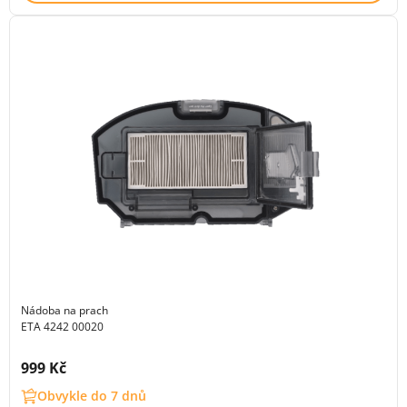
Nádoba na prach
ETA 4242 00020
Cena s DPH:
999 Kč
Obvykle do 7 dnů