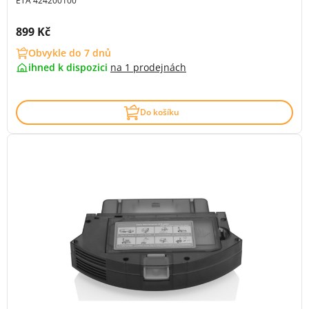
ETA 424200100
Cena s DPH:
899 Kč
Obvykle do 7 dnů
ihned k dispozici
na
1 prodejnách
Do košíku