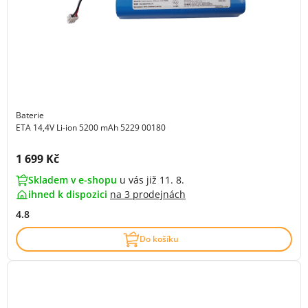
Baterie
ETA 14,4V Li-ion 5200 mAh 5229 00180
Cena s DPH:
1 699 Kč
Skladem v e-shopu
u vás již 11. 8.
ihned k dispozici
na
3 prodejnách
4.8
Do košíku