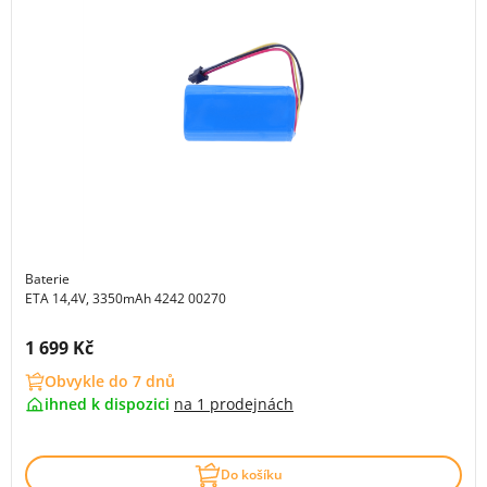
Baterie
ETA 14,4V, 3350mAh 4242 00270
Cena s DPH:
1 699 Kč
Obvykle do 7 dnů
ihned k dispozici
na
1 prodejnách
Do košíku