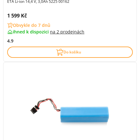
ETA Li-ion 14,4 V, 3,0Ah 5225 00162
Cena s DPH:
1 599 Kč
Obvykle do 7 dnů
ihned k dispozici
na
2 prodejnách
4.9
Do košíku