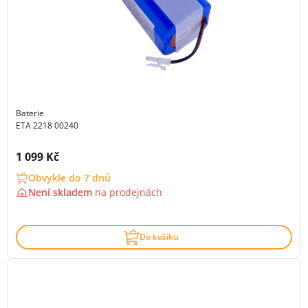
Baterie
ETA 2218 00240
Cena s DPH:
1 099 Kč
Obvykle do 7 dnů
Není skladem
na
prodejnách
Do košíku