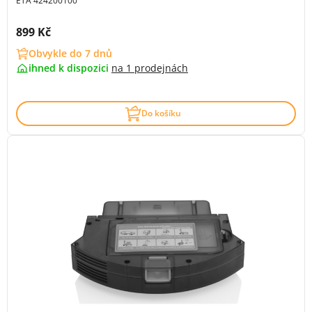
ETA 424200100
Cena s DPH:
899 Kč
Obvykle do 7 dnů
ihned k dispozici
na
1 prodejnách
Do košíku