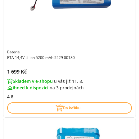
Baterie
ETA 14,4V Li-ion 5200 mAh 5229 00180
Cena s DPH:
1 699 Kč
Skladem v e-shopu
u vás již 11. 8.
ihned k dispozici
na
3 prodejnách
4.8
Do košíku