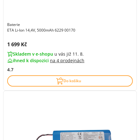
Baterie
ETA Li-Ion 14,4V, 5000mAh 6229 00170
Cena s DPH:
1 699 Kč
Skladem v e-shopu
u vás již 11. 8.
ihned k dispozici
na
4 prodejnách
4.7
Do košíku