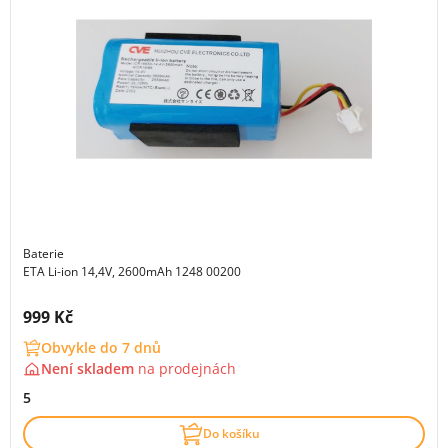
Baterie
ETA Li-ion 14,4V, 2600mAh 1248 00200
Cena s DPH:
999 Kč
Obvykle do 7 dnů
Není skladem
na
prodejnách
5
Do košíku