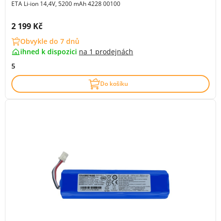
ETA Li-ion 14,4V, 5200 mAh 4228 00100
Cena s DPH:
2 199 Kč
Obvykle do 7 dnů
ihned k dispozici
na
1 prodejnách
5
Do košíku