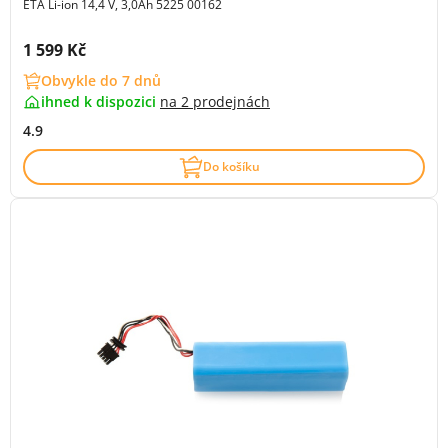
ETA Li-ion 14,4 V, 3,0Ah 5225 00162
Cena s DPH:
1 599 Kč
Obvykle do 7 dnů
ihned k dispozici
na
2 prodejnách
4.9
Do košíku