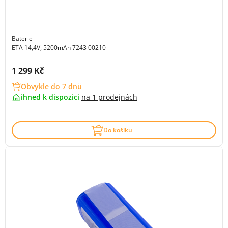
Baterie
ETA 14,4V, 5200mAh 7243 00210
Cena s DPH:
1 299 Kč
Obvykle do 7 dnů
ihned k dispozici
na
1 prodejnách
Do košíku