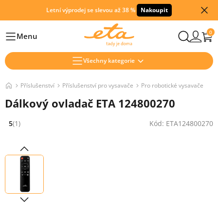
Letní výprodej se slevou až 38 %
Nakoupit
0
Menu
Hlavní
Všechny kategorie
Příslušenství
Příslušenství pro vysavače
Pro robotické vysavače
Dálkový ovladač ETA 124800270
5
(1)
Kód: ETA124800270
Hodnocení: 5 z 5 (1 recenzí)