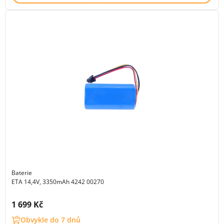
Baterie
ETA 14,4V, 3350mAh 4242 00270
Cena s DPH:
1 699 Kč
Obvykle do 7 dnů