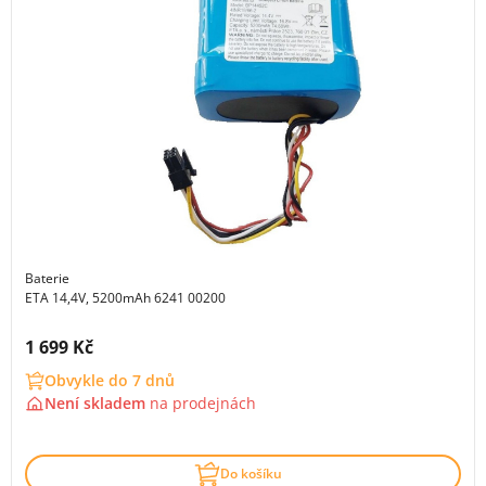
Baterie
ETA 14,4V, 5200mAh 6241 00200
Cena s DPH:
1 699 Kč
Obvykle do 7 dnů
Není skladem
na
prodejnách
Do košíku