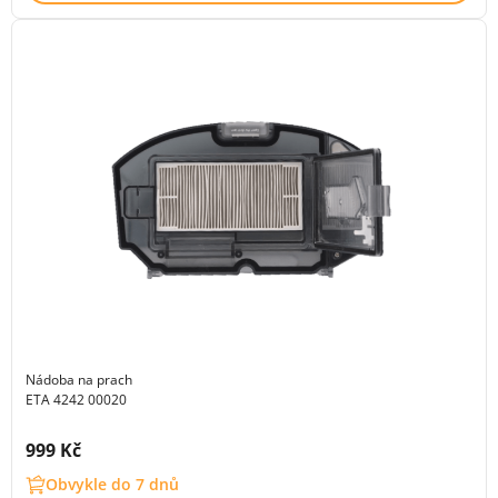
Nádoba na prach
ETA 4242 00020
Cena s DPH:
999 Kč
Obvykle do 7 dnů