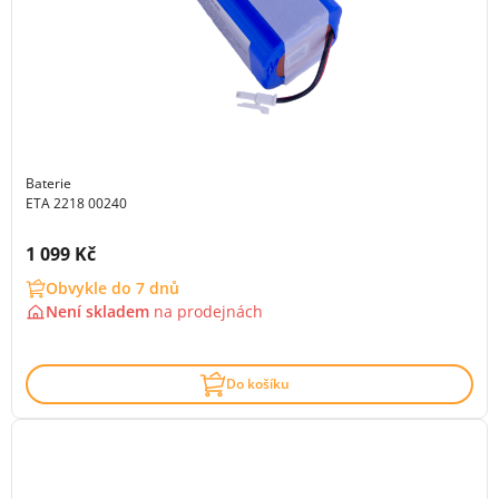
Baterie
ETA 2218 00240
Cena s DPH:
1 099 Kč
Obvykle do 7 dnů
Není skladem
na
prodejnách
Do košíku