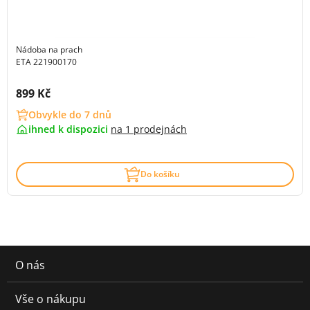
Nádoba na prach
ETA 221900170
Cena s DPH:
899 Kč
Obvykle do 7 dnů
ihned k dispozici
na
1 prodejnách
Do košíku
O nás
Vše o nákupu