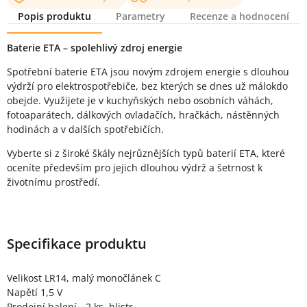
Popis produktu
Parametry
Recenze a hodnocení
Popis produktu
Baterie ETA – spolehlivý zdroj energie
Spotřební baterie ETA jsou novým zdrojem energie s dlouhou
výdrží pro elektrospotřebiče, bez kterých se dnes už málokdo
obejde. Využijete je v kuchyňských nebo osobních váhách,
fotoaparátech, dálkových ovladačích, hračkách, nástěnných
hodinách a v dalších spotřebičích.
Vyberte si z široké škály nejrůznějších typů baterií ETA, které
oceníte především pro jejich dlouhou výdrž a šetrnost k
životnímu prostředí.
Specifikace produktu
Velikost LR14, malý monočlánek C
Napětí 1,5 V
Prodejní balení - 2 ks, blistr