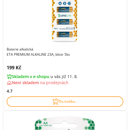
Baterie alkalická
ETA PREMIUM ALKALINE 23A, blistr 5ks
Cena s DPH:
199 Kč
Skladem v e-shopu
u vás již 11. 8.
Není skladem
na
prodejnách
4.7
Do košíku