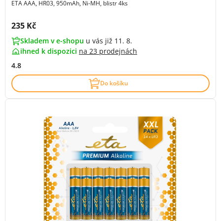
ETA AAA, HR03, 950mAh, Ni-MH, blistr 4ks
Cena s DPH:
235 Kč
Skladem v e-shopu
u vás již 11. 8.
ihned k dispozici
na
23 prodejnách
4.8
Do košíku