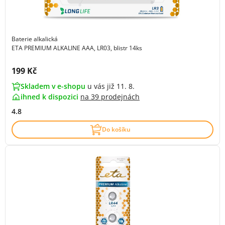
Baterie alkalická
ETA PREMIUM ALKALINE AAA, LR03, blistr 14ks
Cena s DPH:
199 Kč
Skladem v e-shopu
u vás již 11. 8.
ihned k dispozici
na
39 prodejnách
4.8
Do košíku