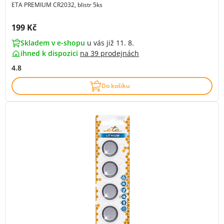
ETA PREMIUM CR2032, blistr 5ks
Cena s DPH:
199 Kč
Skladem v e-shopu
u vás již 11. 8.
ihned k dispozici
na
39 prodejnách
4.8
Do košíku