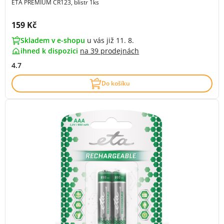
ETA PREMIUM CR123, blistr 1ks
Cena s DPH:
159 Kč
Skladem v e-shopu
u vás již 11. 8.
ihned k dispozici
na
39 prodejnách
4.7
Do košíku