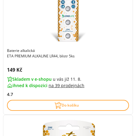
Baterie alkalická
ETA PREMIUM ALKALINE LR44, blistr 5ks
Cena s DPH:
149 Kč
Skladem v e-shopu
u vás již 11. 8.
ihned k dispozici
na
39 prodejnách
4.7
Do košíku