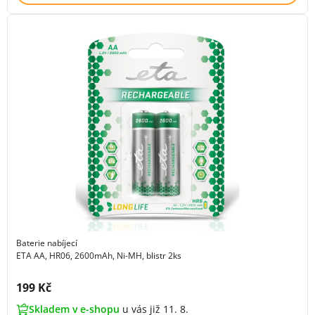
Baterie nabíjecí
ETA AA, HR06, 2600mAh, Ni-MH, blistr 2ks
Cena s DPH:
199 Kč
Skladem v e-shopu
u vás již 11. 8.