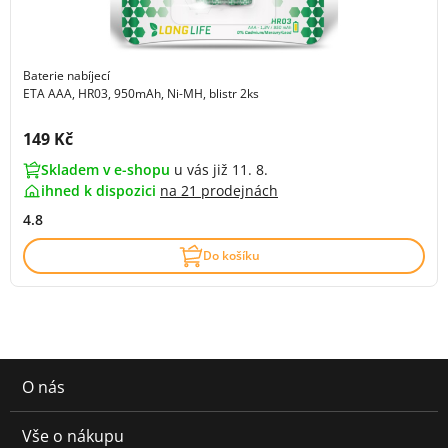
Baterie nabíjecí
ETA AAA, HR03, 950mAh, Ni-MH, blistr 2ks
Cena s DPH:
149 Kč
Skladem v e-shopu
u vás již 11. 8.
ihned k dispozici
na
21 prodejnách
4.8
Do košíku
O nás
Vše o nákupu