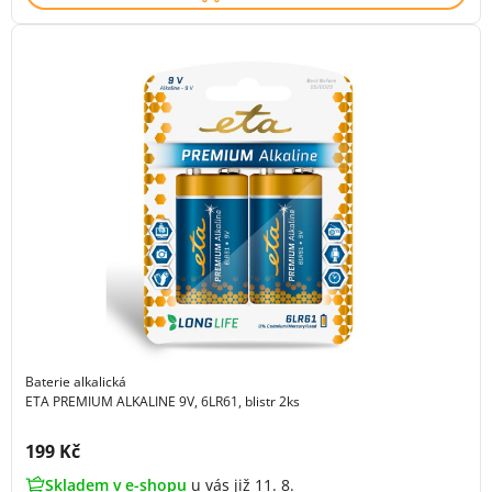
Baterie alkalická
ETA PREMIUM ALKALINE 9V, 6LR61, blistr 2ks
Cena s DPH:
199 Kč
Skladem v e-shopu
u vás již 11. 8.