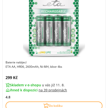
Baterie nabíjecí
ETA AA, HR06, 2600mAh, Ni-MH, blistr 4ks
Cena s DPH:
299 Kč
Skladem v e-shopu
u vás již 11. 8.
ihned k dispozici
na
39 prodejnách
4.8
Do košíku