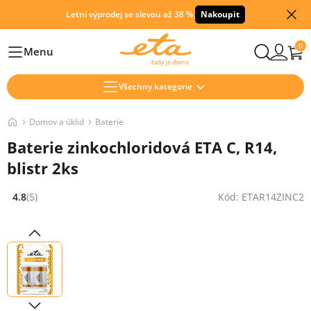
Letní výprodej se slevou až 38 %
Nakoupit
0
Menu
Hlavní
Všechny kategorie
Domov a úklid
Baterie
Baterie zinkochloridová ETA C, R14,
blistr 2ks
4.8
(5)
Kód: ETAR14ZINC2
Hodnocení: 4.8 z 5 (5 recenzí)