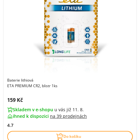
Baterie lithiová
ETA PREMIUM CR2, blistr 1ks
Cena s DPH:
159 Kč
Skladem v e-shopu
u vás již 11. 8.
ihned k dispozici
na
39 prodejnách
4.7
Do košíku