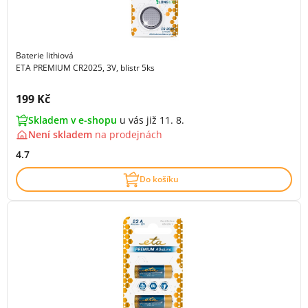
Baterie lithiová
ETA PREMIUM CR2025, 3V, blistr 5ks
Cena s DPH:
199 Kč
Skladem v e-shopu
u vás již 11. 8.
Není skladem
na
prodejnách
4.7
Do košíku