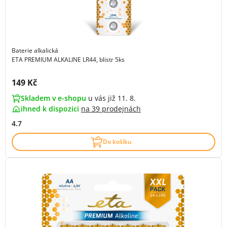
Baterie alkalická
ETA PREMIUM ALKALINE LR44, blistr 5ks
Cena s DPH:
149 Kč
Skladem v e-shopu
u vás již 11. 8.
ihned k dispozici
na
39 prodejnách
4.7
Do košíku