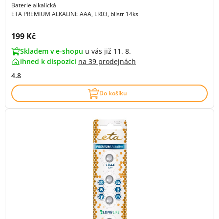
Baterie alkalická
ETA PREMIUM ALKALINE AAA, LR03, blistr 14ks
Cena s DPH:
199 Kč
Skladem v e-shopu
u vás již 11. 8.
ihned k dispozici
na
39 prodejnách
4.8
Do košíku