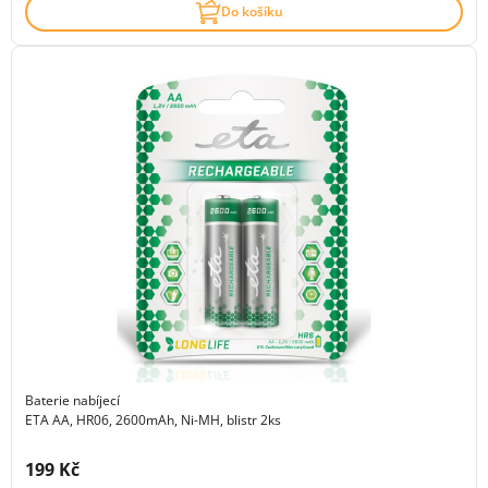
Do košíku
Baterie nabíjecí
ETA AA, HR06, 2600mAh, Ni-MH, blistr 2ks
Cena s DPH:
199 Kč