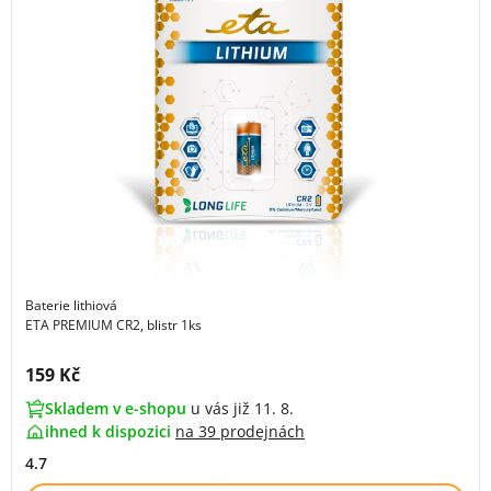
Baterie lithiová
ETA PREMIUM CR2, blistr 1ks
Cena s DPH:
159 Kč
Skladem v e-shopu
u vás již 11. 8.
ihned k dispozici
na
39 prodejnách
4.7