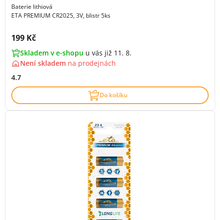
Baterie lithiová
ETA PREMIUM CR2025, 3V, blistr 5ks
Cena s DPH:
199 Kč
Skladem v e-shopu
u vás již 11. 8.
Není skladem
na
prodejnách
4.7
Do košíku