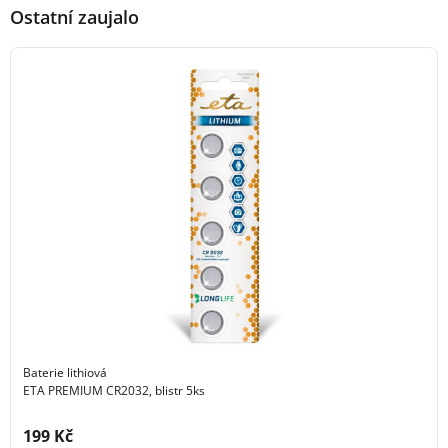
Ostatní zaujalo
Baterie lithiová
ETA PREMIUM CR2032, blistr 5ks
Cena s DPH:
199 Kč