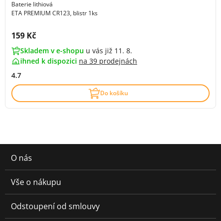
Baterie lithiová
ETA PREMIUM CR123, blistr 1ks
Cena s DPH:
159 Kč
Skladem v e-shopu
u vás již 11. 8.
ihned k dispozici
na
39 prodejnách
4.7
Do košíku
O nás
Vše o nákupu
Odstoupení od smlouvy