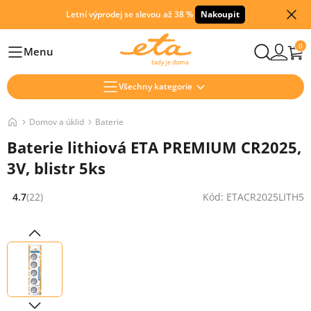
Letní výprodej se slevou až 38 %
Nakoupit
0
Menu
Hlavní
Všechny kategorie
Domov a úklid
Baterie
Baterie lithiová ETA PREMIUM CR2025,
3V, blistr 5ks
4.7
(22)
Kód: ETACR2025LITH5
Hodnocení: 4.7 z 5 (22 recenzí)