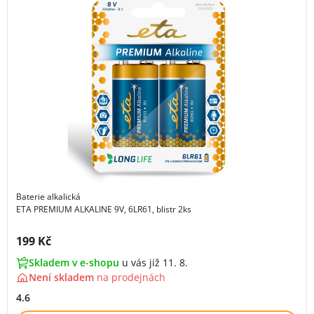
Baterie alkalická
ETA PREMIUM ALKALINE 9V, 6LR61, blistr 2ks
Cena s DPH:
199 Kč
Skladem v e-shopu
u vás již 11. 8.
Není skladem
na
prodejnách
4.6