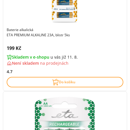
Baterie alkalická
ETA PREMIUM ALKALINE 23A, blistr 5ks
Cena s DPH:
199 Kč
Skladem v e-shopu
u vás již 11. 8.
Není skladem
na
prodejnách
4.7
Do košíku