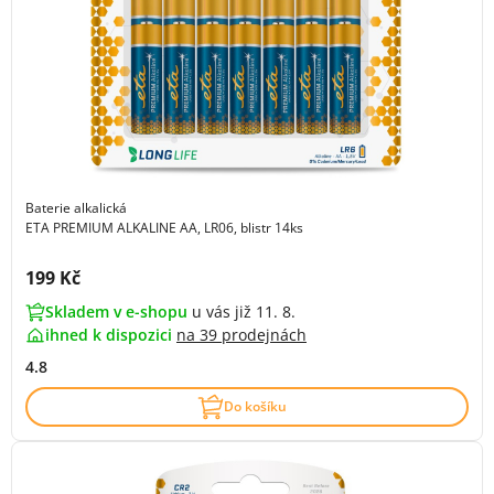
Baterie alkalická
ETA PREMIUM ALKALINE AA, LR06, blistr 14ks
Cena s DPH:
199 Kč
Skladem v e-shopu
u vás již 11. 8.
ihned k dispozici
na
39 prodejnách
4.8
Do košíku