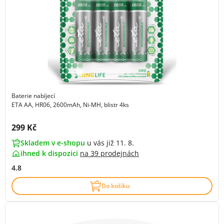
Baterie nabíjecí
ETA AA, HR06, 2600mAh, Ni-MH, blistr 4ks
Cena s DPH:
299 Kč
Skladem v e-shopu
u vás již 11. 8.
ihned k dispozici
na
39 prodejnách
4.8
Do košíku