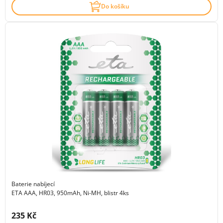
Do košíku
Baterie nabíjecí
ETA AAA, HR03, 950mAh, Ni-MH, blistr 4ks
Cena s DPH:
235 Kč