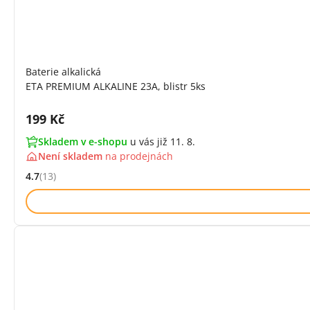
Baterie alkalická
ETA PREMIUM ALKALINE 23A, blistr 5ks
Cena s DPH:
199 Kč
Skladem v e-shopu
u vás již 11. 8.
Není skladem
na
prodejnách
4.7
(13)
Hodnocení: 4.7 z 5 (13 recenzí)