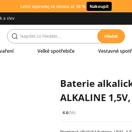
Letní výprodej se slevou až 38 %
Nakoupit
 a slev
Hledat
vaření
Velké spotřebiče
Vestavné spotř
Baterie alkali
ALKALINE 1,5V, 
4.6
(56)
Hodnocení: 4.6 z 5 (56 recenzí)
Premiová alkalická baterie, LR41, 1,5