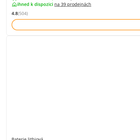
ihned k dispozici
na
39 prodejnách
4.8
(504)
Hodnocení: 4.8 z 5 (504 recenzí)
Baterie lithiová