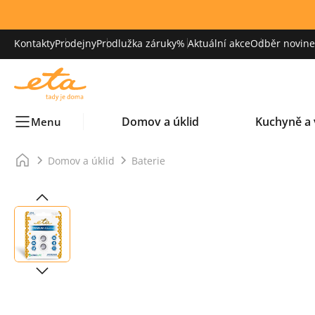
Kontakty
Prodejny
Prodlužka záruky
% Aktuální akce
Odběr novinek
Domov a úklid
Kuchyně a 
Menu
Domov a úklid
Baterie