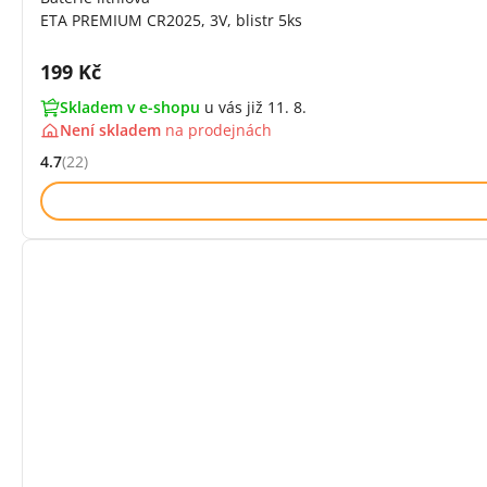
ETA PREMIUM CR2025, 3V, blistr 5ks
Cena s DPH:
199 Kč
Skladem v e-shopu
u vás již 11. 8.
Není skladem
na
prodejnách
4.7
(22)
Hodnocení: 4.7 z 5 (22 recenzí)