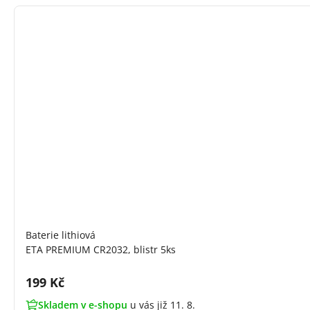
Baterie lithiová
ETA PREMIUM CR2032, blistr 5ks
Cena s DPH:
199 Kč
Skladem v e-shopu
u vás již 11. 8.