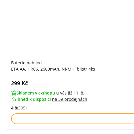
Baterie nabíjecí
ETA AA, HR06, 2600mAh, Ni-MH, blistr 4ks
Cena s DPH:
299 Kč
Skladem v e-shopu
u vás již 11. 8.
ihned k dispozici
na
39 prodejnách
4.8
(305)
Hodnocení: 4.8 z 5 (305 recenzí)