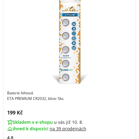
Baterie lithiová
ETA PREMIUM CR2032, blistr 5ks
Cena s DPH:
199 Kč
Skladem v e-shopu
u vás již 10. 8.
ihned k dispozici
na
39 prodejnách
4.8