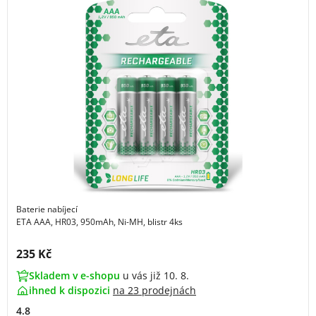
Baterie nabíjecí
ETA AAA, HR03, 950mAh, Ni-MH, blistr 4ks
Cena s DPH:
235 Kč
Skladem v e-shopu
u vás již 10. 8.
ihned k dispozici
na
23 prodejnách
4.8