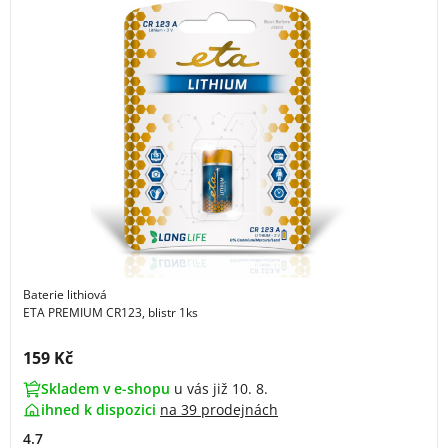
Baterie lithiová
ETA PREMIUM CR123, blistr 1ks
Cena s DPH:
159 Kč
Skladem v e-shopu
u vás již 10. 8.
ihned k dispozici
na
39 prodejnách
4.7