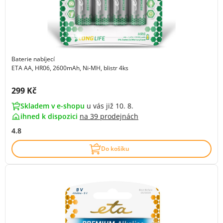
Baterie nabíjecí
ETA AA, HR06, 2600mAh, Ni-MH, blistr 4ks
Cena s DPH:
299 Kč
Skladem v e-shopu
u vás již 10. 8.
ihned k dispozici
na
39 prodejnách
4.8
Do košíku