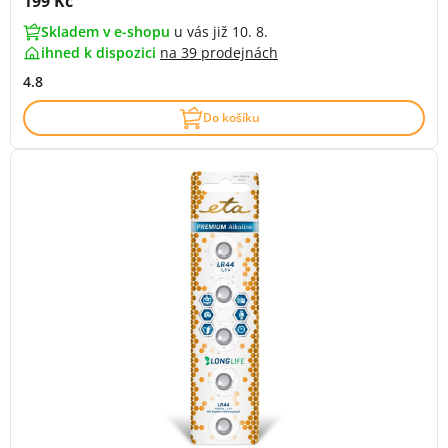
Cena s DPH:
199 Kč
Skladem v e-shopu
u vás již 10. 8.
ihned k dispozici
na
39 prodejnách
4.8
Do košíku