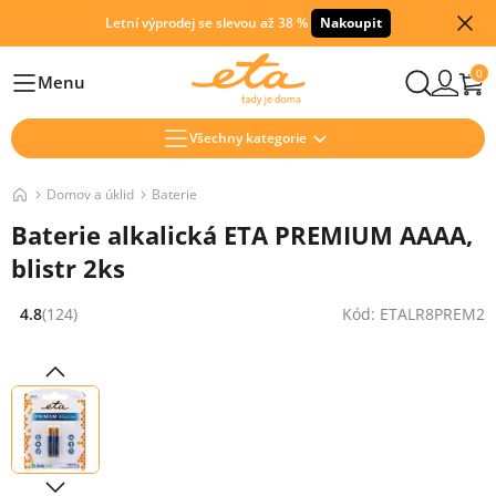
Letní výprodej se slevou až 38 %
Nakoupit
0
Menu
Hlavní
Všechny kategorie
Domov a úklid
Baterie
Baterie alkalická ETA PREMIUM AAAA,
blistr 2ks
4.8
(124)
Kód: ETALR8PREM2
Hodnocení: 4.8 z 5 (124 recenzí)