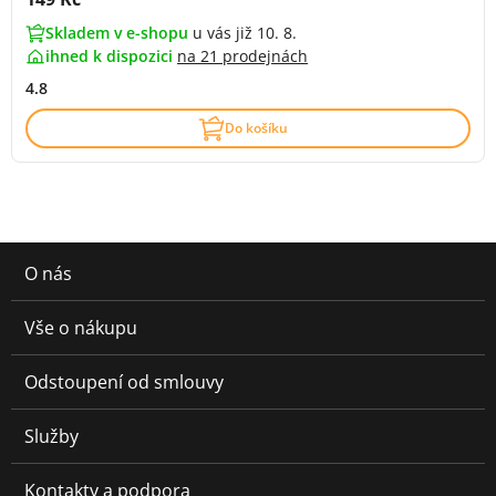
Skladem v e-shopu
u vás již 10. 8.
ihned k dispozici
na
21 prodejnách
4.8
Do košíku
O nás
Vše o nákupu
Odstoupení od smlouvy
Služby
Kontakty a podpora