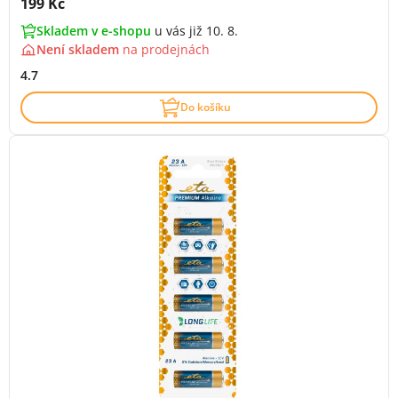
Cena s DPH:
199 Kč
Skladem v e-shopu
u vás již 10. 8.
Není skladem
na
prodejnách
4.7
Do košíku