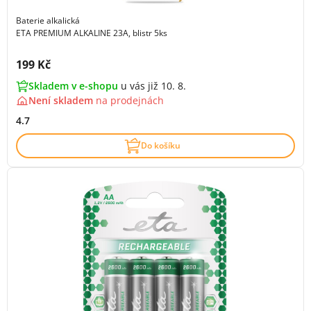
Baterie alkalická
ETA PREMIUM ALKALINE 23A, blistr 5ks
Cena s DPH:
199 Kč
Skladem v e-shopu
u vás již 10. 8.
Není skladem
na
prodejnách
4.7
Do košíku