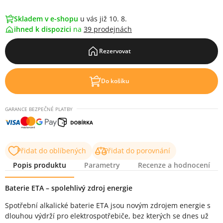
Skladem v e-shopu
u vás již 10. 8.
ihned k dispozici
na
39 prodejnách
Rezervovat
Do košíku
GARANCE BEZPEČNÉ PLATBY
Přidat do oblíbených
Přidat do porovnání
Popis produktu
Parametry
Recenze a hodnocení
Popis produktu
Baterie ETA – spolehlivý zdroj energie
Spotřební alkalické baterie ETA jsou novým zdrojem energie s
dlouhou výdrží pro elektrospotřebiče, bez kterých se dnes už