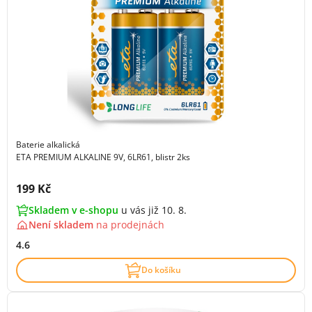
Baterie alkalická
ETA PREMIUM ALKALINE 9V, 6LR61, blistr 2ks
Cena s DPH:
199 Kč
Skladem v e-shopu
u vás již 10. 8.
Není skladem
na
prodejnách
4.6
Do košíku