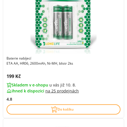
Baterie nabíjecí
ETA AA, HR06, 2600mAh, Ni-MH, blistr 2ks
Cena s DPH:
199 Kč
Skladem v e-shopu
u vás již 10. 8.
ihned k dispozici
na
25 prodejnách
4.8
Do košíku