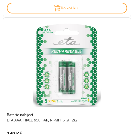
Do košíku
Baterie nabíjecí
ETA AAA, HR03, 950mAh, Ni-MH, blistr 2ks
Cena s DPH:
149 Kč