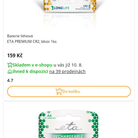
Baterie lithiová
ETA PREMIUM CR2, blistr 1ks
Cena s DPH:
159 Kč
Skladem v e-shopu
u vás již 10. 8.
ihned k dispozici
na
39 prodejnách
4.7
Do košíku