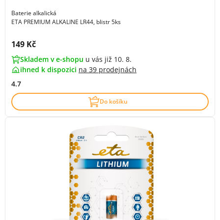
Baterie alkalická
ETA PREMIUM ALKALINE LR44, blistr 5ks
Cena s DPH:
149 Kč
Skladem v e-shopu
u vás již 10. 8.
ihned k dispozici
na
39 prodejnách
4.7
Do košíku