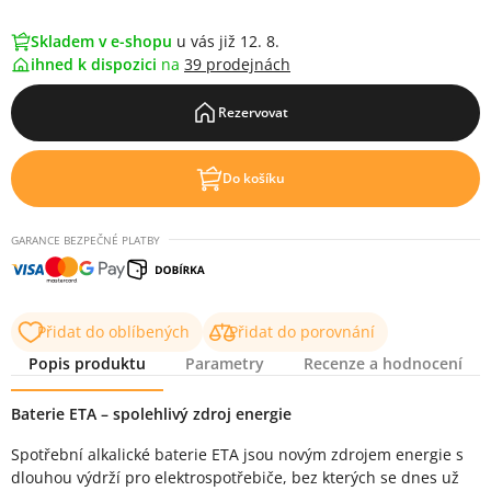
Skladem v e-shopu
u vás již 12. 8.
ihned k dispozici
na
39 prodejnách
Rezervovat
Do košíku
GARANCE BEZPEČNÉ PLATBY
Přidat do oblíbených
Přidat do porovnání
Popis produktu
Parametry
Recenze a hodnocení
Popis produktu
Baterie ETA – spolehlivý zdroj energie
Spotřební alkalické baterie ETA jsou novým zdrojem energie s
dlouhou výdrží pro elektrospotřebiče, bez kterých se dnes už