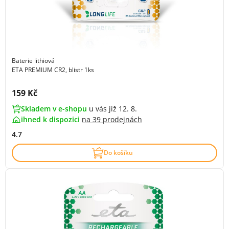
Baterie lithiová
ETA PREMIUM CR2, blistr 1ks
Cena s DPH:
159 Kč
Skladem v e-shopu
u vás již 12. 8.
ihned k dispozici
na
39 prodejnách
4.7
Do košíku