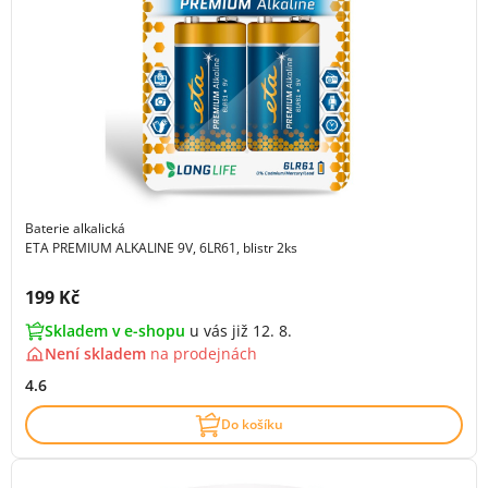
Baterie alkalická
ETA PREMIUM ALKALINE 9V, 6LR61, blistr 2ks
Cena s DPH:
199 Kč
Skladem v e-shopu
u vás již 12. 8.
Není skladem
na
prodejnách
4.6
Do košíku