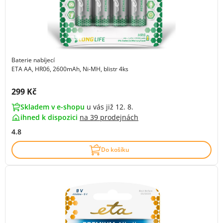
Baterie nabíjecí
ETA AA, HR06, 2600mAh, Ni-MH, blistr 4ks
Cena s DPH:
299 Kč
Skladem v e-shopu
u vás již 12. 8.
ihned k dispozici
na
39 prodejnách
4.8
Do košíku