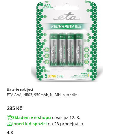
Baterie nabíjecí
ETA AAA, HR03, 950mAh, Ni-MH, blistr 4ks
Cena s DPH:
235 Kč
Skladem v e-shopu
u vás již 12. 8.
ihned k dispozici
na
23 prodejnách
4.8