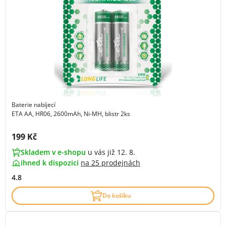
Baterie nabíjecí
ETA AA, HR06, 2600mAh, Ni-MH, blistr 2ks
Cena s DPH:
199 Kč
Skladem v e-shopu
u vás již 12. 8.
ihned k dispozici
na
25 prodejnách
4.8
Do košíku