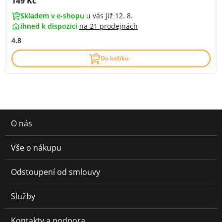
Cena s DPH:
149 Kč
Skladem v e-shopu
u vás již 12. 8.
ihned k dispozici
na
21 prodejnách
4.8
Do košíku
O nás
Vše o nákupu
Odstoupení od smlouvy
Služby
Kontakty a podpora