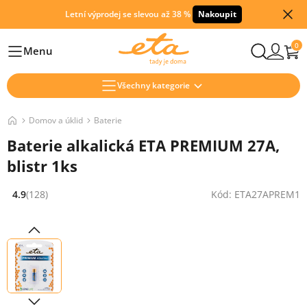
Letní výprodej se slevou až 38 %
Nakoupit
0
Menu
Hlavní
Všechny kategorie
Domov a úklid
Baterie
Baterie alkalická ETA PREMIUM 27A,
blistr 1ks
4.9
(128)
Kód: ETA27APREM1
Hodnocení: 4.9 z 5 (128 recenzí)