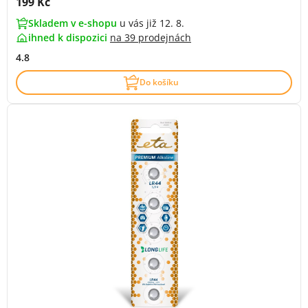
Cena s DPH:
199 Kč
Skladem v e-shopu
u vás již 12. 8.
ihned k dispozici
na
39 prodejnách
4.8
Do košíku