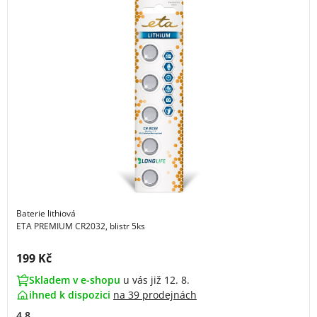
Baterie lithiová
ETA PREMIUM CR2032, blistr 5ks
Cena s DPH:
199 Kč
Skladem v e-shopu
u vás již 12. 8.
ihned k dispozici
na
39 prodejnách
4.8