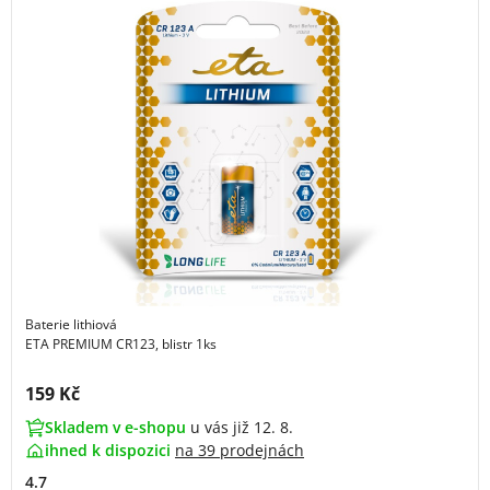
Baterie lithiová
ETA PREMIUM CR123, blistr 1ks
Cena s DPH:
159 Kč
Skladem v e-shopu
u vás již 12. 8.
ihned k dispozici
na
39 prodejnách
4.7