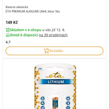
Baterie alkalická
ETA PREMIUM ALKALINE LR44, blistr 5ks
Cena s DPH:
149 Kč
Skladem v e-shopu
u vás již 12. 8.
ihned k dispozici
na
39 prodejnách
4.7
Do košíku