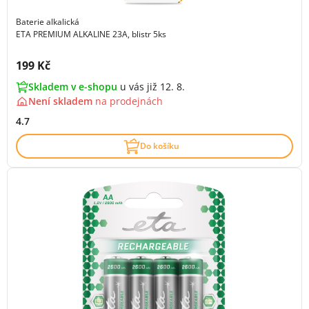
Baterie alkalická
ETA PREMIUM ALKALINE 23A, blistr 5ks
Cena s DPH:
199 Kč
Skladem v e-shopu
u vás již 12. 8.
Není skladem
na
prodejnách
4.7
Do košíku