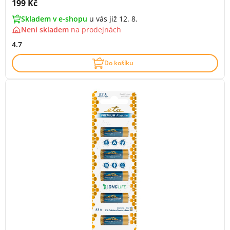
Cena s DPH:
199 Kč
Skladem v e-shopu
u vás již 12. 8.
Není skladem
na
prodejnách
4.7
Do košíku