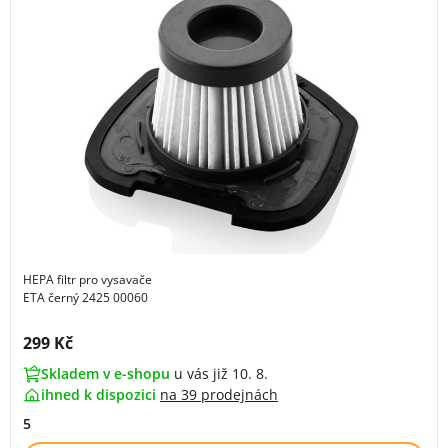
HEPA filtr pro vysavače
ETA černý 2425 00060
Cena s DPH:
299 Kč
Skladem v e-shopu
u vás již 10. 8.
ihned k dispozici
na
39 prodejnách
5