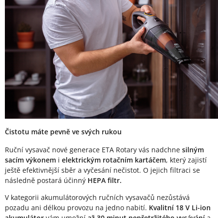
Čistotu máte pevně ve svých rukou
Ruční vysavač nové generace ETA Rotary vás nadchne
silným
sacím výkonem
i
elektrickým rotačním kartáčem
, který zajistí
ještě efektivnější sběr a vyčesání nečistot. O jejich filtraci se
následně postará účinný
HEPA filtr.
V kategorii akumulátorových ručních vysavačů nezůstává
pozadu ani délkou provozu na jedno nabití.
Kvalitní 18 V Li-ion
akumulátor
vám umožní
až 30 minut nepřetržitého vysávání
a