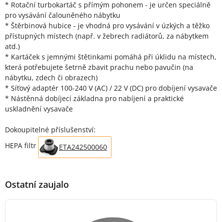
* Rotační turbokartáč s přímým pohonem - je určen speciálně
pro vysávání čalouněného nábytku
* Štěrbinová hubice - je vhodná pro vysávání v úzkých a těžko
přístupných místech (např. v žebrech radiátorů, za nábytkem
atd.)
* Kartáček s jemnými štětinkami pomáhá při úklidu na místech,
která potřebujete šetrně zbavit prachu nebo pavučin (na
nábytku, zdech či obrazech)
* Síťový adaptér 100-240 V (AC) / 22 V (DC) pro dobíjení vysavače
* Nástěnná dobíjecí základna pro nabíjení a praktické
uskladnění vysavače
Dokoupitelné příslušenství:
HEPA filtr
ETA242500060
Ostatní zaujalo