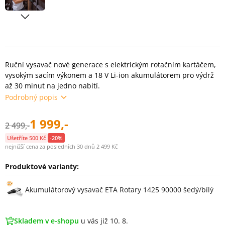
Ruční vysavač nové generace s elektrickým rotačním kartáčem,
vysokým sacím výkonem a 18 V Li-ion akumulátorem pro výdrž
až 30 minut na jedno nabití.
Podrobný popis
1 999,-
2 499,-
Ušetříte 500 Kč
-20%
nejnižší cena za posledních 30 dnů 2 499 Kč
Produktové varianty:
Varianty
Akumulátorový vysavač ETA Rotary 1425 90000 šedý/bílý
Skladem v e-shopu
u vás již 10. 8.