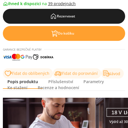
ihned k dispozici
na
39 prodejnách
Rezervovat
Do košíku
GARANCE BEZPEČNÉ PLATBY
Přidat do oblíbených
Přidat do porovnání
Návod
Popis produktu
Příslušenství
Parametry
Ke stažení
Recenze a hodnocení
Popis produktu