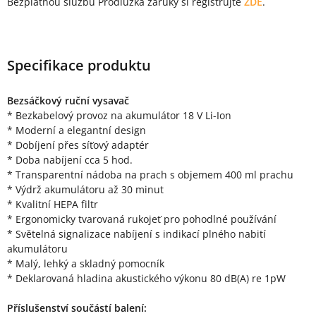
Bezplatnou službu Prodlužka záruky si registrujte
ZDE
.
Specifikace produktu
Bezsáčkový ruční vysavač
* Bezkabelový provoz na akumulátor 18 V Li-Ion
* Moderní a elegantní design
* Dobíjení přes síťový adaptér
* Doba nabíjení cca 5 hod.
* Transparentní nádoba na prach s objemem 400 ml prachu
* Výdrž akumulátoru až 30 minut
* Kvalitní HEPA filtr
* Ergonomicky tvarovaná rukojeť pro pohodlné používání
* Světelná signalizace nabíjení s indikací plného nabití
akumulátoru
* Malý, lehký a skladný pomocník
* Deklarovaná hladina akustického výkonu 80 dB(A) re 1pW
Příslušenství součástí balení: