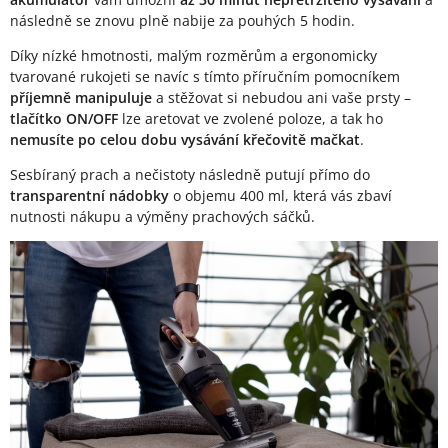
následně se znovu plně nabije za pouhých 5 hodin.
Díky nízké hmotnosti, malým rozměrům a ergonomicky
tvarované rukojeti se navíc s tímto příručním pomocníkem
příjemně manipuluje
a stěžovat si nebudou ani vaše prsty –
tlačítko ON/OFF
lze aretovat ve zvolené poloze, a tak ho
nemusíte po celou dobu vysávání křečovitě mačkat
.
Sesbíraný prach a nečistoty následně putují přímo do
transparentní nádobky
o objemu 400 ml, která vás zbaví
nutnosti nákupu a výměny prachových sáčků.