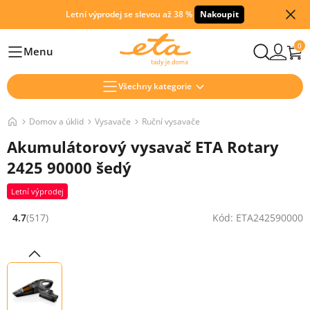
Letní výprodej se slevou až 38 %
Nakoupit
0
Menu
Hlavní
Všechny kategorie
Domov a úklid
Vysavače
Ruční vysavače
Akumulátorový vysavač ETA Rotary
2425 90000 šedý
Letní výprodej
4.7
(517)
Kód: ETA242590000
Hodnocení: 4.7 z 5 (517 recenzí)