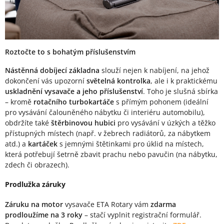
Roztočte to s bohatým příslušenstvím
Nástěnná dobíjecí základna
slouží nejen k nabíjení, na jehož
dokončení vás upozorní
světelná kontrolka
, ale i k praktickému
uskladnění vysavače a jeho příslušenství
. Toho je slušná sbírka
– kromě
rotačního turbokartáče
s přímým pohonem (ideální
pro vysávání čalouněného nábytku či interiéru automobilu),
obdržíte také
štěrbinovou hubici
pro vysávání v úzkých a těžko
přístupných místech (např. v žebrech radiátorů, za nábytkem
atd.) a
kartáček
s jemnými štětinkami pro úklid na místech,
která potřebují šetrně zbavit prachu nebo pavučin (na nábytku,
zdech či obrazech).
Prodlužka záruky
Záruku na motor
vysavače ETA Rotary vám
zdarma
prodloužíme na 3 roky
– stačí vyplnit registrační formulář.