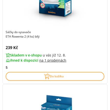
Sáčky do vysavače
ETA Rowenta 2 (4 ks) bílý
Cena s DPH:
239 Kč
Skladem v e-shopu
u vás již 12. 8.
ihned k dispozici
na
1 prodejnách
5
Do košíku