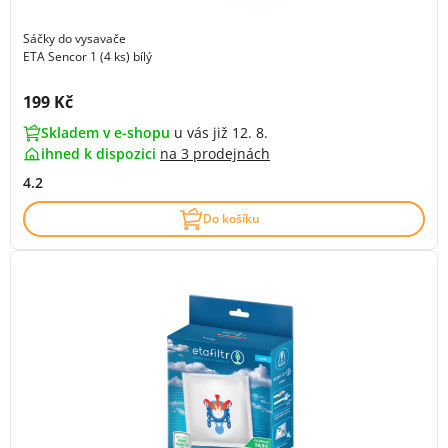
Sáčky do vysavače
ETA Sencor 1 (4 ks) bílý
Cena s DPH:
199 Kč
Skladem v e-shopu
u vás již 12. 8.
ihned k dispozici
na
3 prodejnách
4.2
Do košíku