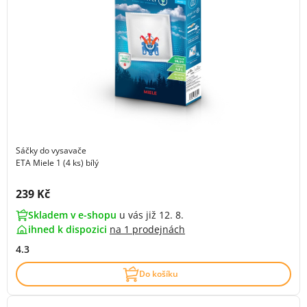
Sáčky do vysavače
ETA Miele 1 (4 ks) bílý
Cena s DPH:
239 Kč
Skladem v e-shopu
u vás již 12. 8.
ihned k dispozici
na
1 prodejnách
4.3
Do košíku