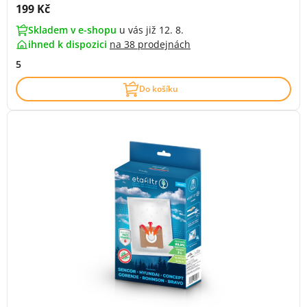
Cena s DPH:
199 Kč
Skladem v e-shopu
u vás již 12. 8.
ihned k dispozici
na
38 prodejnách
5
Do košíku