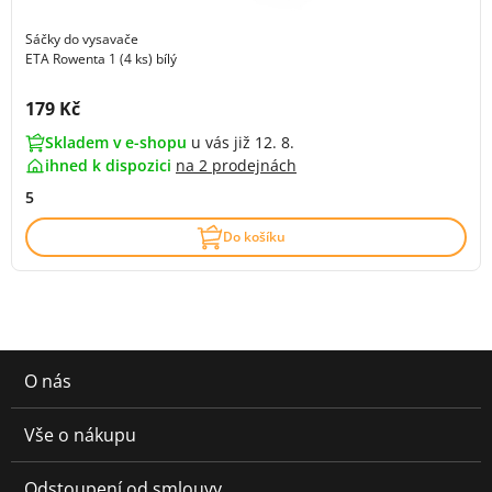
Sáčky do vysavače
ETA Rowenta 1 (4 ks) bílý
Cena s DPH:
179 Kč
Skladem v e-shopu
u vás již 12. 8.
ihned k dispozici
na
2 prodejnách
5
Do košíku
O nás
Vše o nákupu
Odstoupení od smlouvy