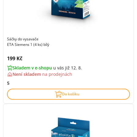
Sáčky do vysavače
ETA Siemens 1 (4 ks) bílý
Cena s DPH:
199 Kč
Skladem v e-shopu
u vás již 12. 8.
Není skladem
na
prodejnách
5
Do košíku