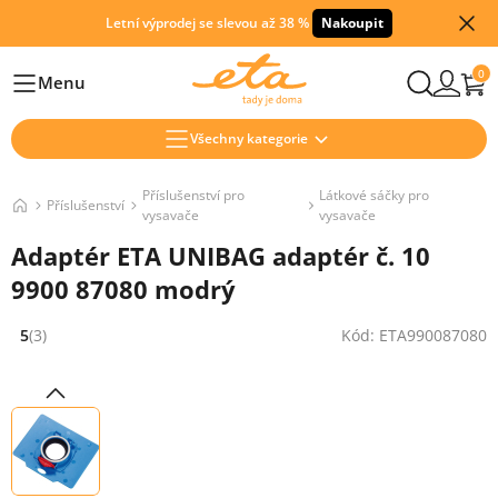
Letní výprodej se slevou až 38 %
Nakoupit
0
Menu
Hlavní
Všechny kategorie
Příslušenství pro
Látkové sáčky pro
Příslušenství
vysavače
vysavače
Adaptér ETA UNIBAG adaptér č. 10
9900 87080 modrý
5
(3)
Kód: ETA990087080
Hodnocení: 5 z 5 (3 recenzí)