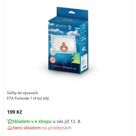
Sáčky do vysavače
ETA Parkside 1 (4 ks) bílý
Cena s DPH:
199 Kč
Skladem v e-shopu
u vás již 12. 8.
Není skladem
na
prodejnách