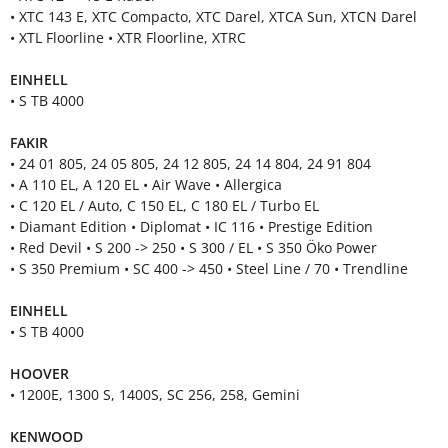
• XTC 143 E, XTC Compacto, XTC Darel, XTCA Sun, XTCN Darel
• XTL Floorline • XTR Floorline, XTRC
EINHELL
• S TB 4000
FAKIR
• 24 01 805, 24 05 805, 24 12 805, 24 14 804, 24 91 804
• A 110 EL, A 120 EL • Air Wave • Allergica
• C 120 EL / Auto, C 150 EL, C 180 EL / Turbo EL
• Diamant Edition • Diplomat • IC 116 • Prestige Edition
• Red Devil • S 200 -> 250 • S 300 / EL • S 350 Öko Power
• S 350 Premium • SC 400 -> 450 • Steel Line / 70 • Trendline
EINHELL
• S TB 4000
HOOVER
• 1200E, 1300 S, 1400S, SC 256, 258, Gemini
KENWOOD