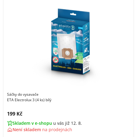
Sáčky do vysavače
ETA Electrolux 3 (4 ks) bílý
Cena s DPH:
199 Kč
Skladem v e-shopu
u vás již 12. 8.
Není skladem
na
prodejnách