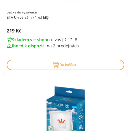
Sáčky do vysavače
ETA Universální (4 ks) bílý
Cena s DPH:
219 Kč
Skladem v e-shopu
u vás již 12. 8.
ihned k dispozici
na
2 prodejnách
Do košíku