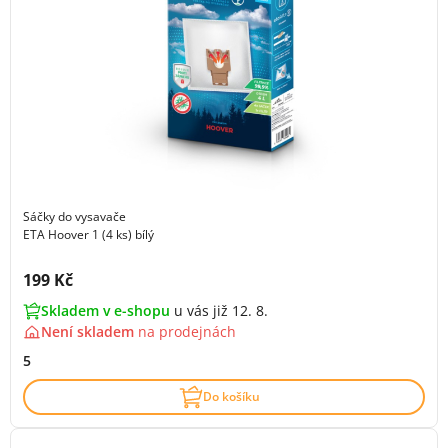
Sáčky do vysavače
ETA Hoover 1 (4 ks) bílý
Cena s DPH:
199 Kč
Skladem v e-shopu
u vás již 12. 8.
Není skladem
na
prodejnách
5
Do košíku