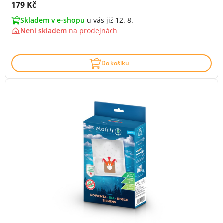
Cena s DPH:
179 Kč
Skladem v e-shopu
u vás již 12. 8.
Není skladem
na
prodejnách
Do košíku