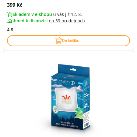
Cena s DPH:
399 Kč
Skladem v e-shopu
u vás již 12. 8.
ihned k dispozici
na
39 prodejnách
4.8
Do košíku