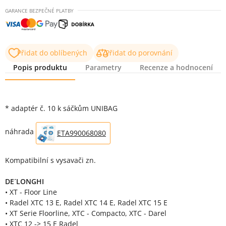
GARANCE BEZPEČNÉ PLATBY
Přidat do oblíbených
Přidat do porovnání
Popis produktu
Parametry
Recenze a hodnocení
Popis produktu
* adaptér č. 10 k sáčkům UNIBAG
náhrada
ETA990068080
Kompatibilní s vysavači zn.
DE´LONGHI
• XT - Floor Line
• Radel XTC 13 E, Radel XTC 14 E, Radel XTC 15 E
• XT Serie Floorline, XTC - Compacto, XTC - Darel
• XTC 12 -> 15 E Radel