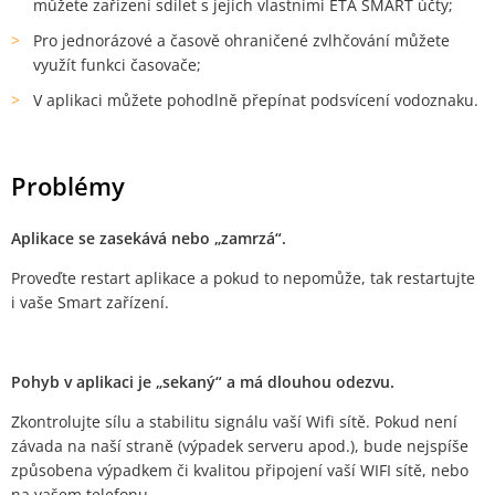
můžete zařízení sdílet s jejich vlastními ETA SMART účty;
Pro jednorázové a časově ohraničené zvlhčování můžete
využít funkci časovače;
V aplikaci můžete pohodlně přepínat podsvícení vodoznaku.
Problémy
Aplikace se zasekává nebo „zamrzá“.
Proveďte restart aplikace a pokud to nepomůže, tak restartujte
i vaše Smart zařízení.
Pohyb v aplikaci je „sekaný“ a má dlouhou odezvu.
Zkontrolujte sílu a stabilitu signálu vaší Wifi sítě. Pokud není
závada na naší straně (výpadek serveru apod.), bude nejspíše
způsobena výpadkem či kvalitou připojení vaší WIFI sítě, nebo
na vašem telefonu.