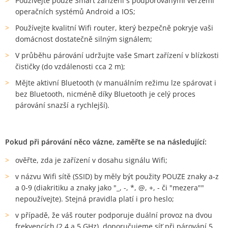
Používejte pouze Smart zařízení s podporovanými verzemi
operačních systémů Android a IOS;
Používejte kvalitní Wifi router, který bezpečně pokryje vaši
domácnost dostatečně silným signálem;
V průběhu párování udržujte vaše Smart zařízení v blízkosti
čističky (do vzdálenosti cca 2 m);
Mějte aktivní Bluetooth (v manuálním režimu lze spárovat i
bez Bluetooth, nicméně díky Bluetooth je celý proces
párování snazší a rychlejší).
Pokud při párování něco vázne, zaměřte se na následující:
ověřte, zda je zařízení v dosahu signálu Wifi;
v názvu Wifi sítě (SSID) by měly být použity POUZE znaky a-z
a 0-9 (diakritiku a znaky jako "_, -, *, @, +, - či "mezera""
nepoužívejte). Stejná pravidla platí i pro heslo;
v případě, že váš router podporuje duální provoz na dvou
frekvencích (2,4 a 5 GHz), doporučujeme síť při párování 5