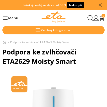
Letní výprodej se slevou až 38 %
Nakoupit
0
Menu
Hlavní
Všechny kategorie
Podpora ke zvlhčovači ETA2629 Moisty Smart
Podpora ke zvlhčovači
ETA2629 Moisty Smart