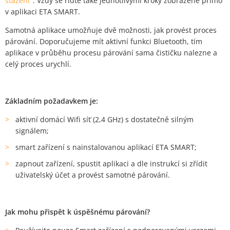
stažení
".
Vždy se řiďte také jednotlivými kroky zobrazené přímo
v aplikaci ETA SMART
.
Samotná aplikace umožňuje dvě možnosti, jak provést proces
párování. Doporučujeme mít aktivní funkci Bluetooth, tím
aplikace v průběhu procesu párování sama čističku nalezne a
celý proces urychlí.
Základním požadavkem je:
aktivní domácí Wifi síť (2,4 GHz) s dostatečně silným
signálem;
smart zařízení s nainstalovanou aplikací ETA SMART;
zapnout zařízení, spustit aplikaci a dle instrukcí si zřídit
uživatelský účet a provést samotné párování.
Jak mohu přispět k úspěšnému párování?