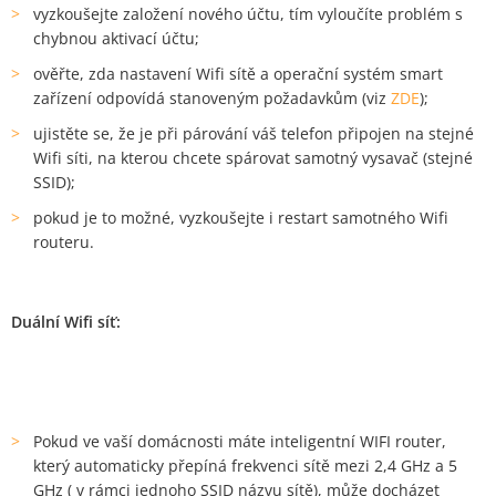
vyzkoušejte založení nového účtu, tím vyloučíte problém s
chybnou aktivací účtu;
ověřte, zda nastavení Wifi sítě a operační systém smart
zařízení odpovídá stanoveným požadavkům (viz
ZDE
);
ujistěte se, že je při párování váš telefon připojen na stejné
Wifi síti, na kterou chcete spárovat samotný vysavač (stejné
SSID);
pokud je to možné, vyzkoušejte i restart samotného Wifi
routeru.
Duální Wifi síť
:
Pokud ve vaší domácnosti máte inteligentní WIFI router,
který automaticky přepíná frekvenci sítě mezi 2,4 GHz a 5
GHz ( v rámci jednoho SSID názvu sítě), může docházet