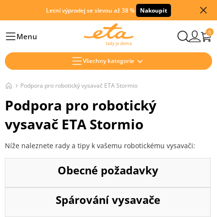
Letní výprodej se slevou až 38 %
Nakoupit
0
Menu
Hlavní
Všechny kategorie
Podpora pro robotický vysavač ETA Stormio
Podpora pro robotický
vysavač ETA Stormio
Níže naleznete rady a tipy k vašemu robotickému vysavači:
Obecné požadavky
Spárování vysavače