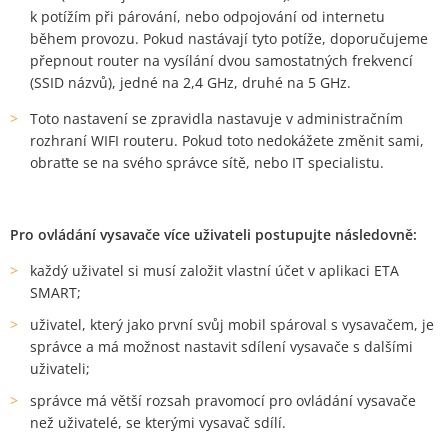
k potížím při párování, nebo odpojování od internetu
během provozu. Pokud nastávají tyto potíže, doporučujeme
přepnout router na vysílání dvou samostatných frekvencí
(SSID názvů), jedné na 2,4 GHz, druhé na 5 GHz.
Toto nastavení se zpravidla nastavuje v administračním
rozhraní WIFI routeru. Pokud toto nedokážete změnit sami,
obraťte se na svého správce sítě, nebo IT specialistu.
Pro ovládání vysavače více uživateli postupujte následovně:
každý uživatel si musí založit vlastní účet v aplikaci ETA
SMART;
uživatel, který jako první svůj mobil spároval s vysavačem, je
správce a má možnost nastavit sdílení vysavače s dalšími
uživateli;
správce má větší rozsah pravomocí pro ovládání vysavače
než uživatelé, se kterými vysavač sdílí.