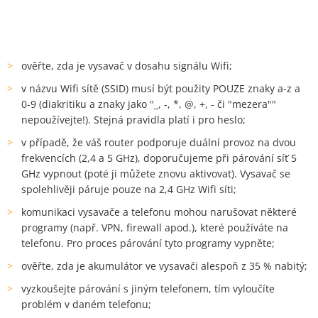
ověřte, zda je vysavač v dosahu signálu Wifi;
v názvu Wifi sítě (SSID) musí být použity POUZE znaky a-z a
0-9 (diakritiku a znaky jako "_, -, *, @, +, - či "mezera""
nepoužívejte!). Stejná pravidla platí i pro heslo;
v případě, že váš router podporuje duální provoz na dvou
frekvencích (2,4 a 5 GHz), doporučujeme při párování síť 5
GHz vypnout (poté ji můžete znovu aktivovat). Vysavač se
spolehlivěji páruje pouze na 2,4 GHz Wifi síti;
komunikaci vysavače a telefonu mohou narušovat některé
programy (např. VPN, firewall apod.), které používáte na
telefonu. Pro proces párování tyto programy vypněte;
ověřte, zda je akumulátor ve vysavači alespoň z 35 % nabitý;
vyzkoušejte párování s jiným telefonem, tím vyloučíte
problém v daném telefonu;