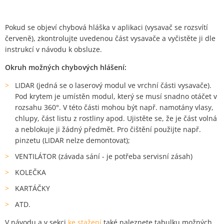
Pokud se objeví chybová hláška v aplikaci (vysavač se rozsvítí
červeně), zkontrolujte uvedenou část vysavače a vyčistěte ji dle
instrukcí v návodu k obsluze.
Okruh možných chybových hlášení:
LIDAR (jedná se o laserový modul ve vrchní části vysavače).
Pod krytem je umístěn modul, který se musí snadno otáčet v
rozsahu 360°. V této části mohou být např. namotány vlasy,
chlupy, část listu z rostliny apod. Ujistěte se, že je část volná
a neblokuje ji žádný předmět. Pro čištění použijte např.
pinzetu (LIDAR nelze demontovat);
VENTILÁTOR (závada sání - je potřeba servisní zásah)
KOLEČKA
KARTÁČKY
ATD.
V návodu a v sekci
ke stažení
také naleznete tabulku možných