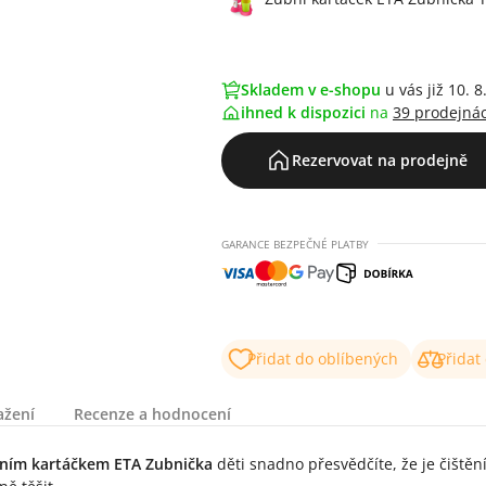
Skladem v e-shopu
u vás již 10. 8
ihned k dispozici
na
39 prodejná
Rezervovat na prodejně
GARANCE BEZPEČNÉ PLATBY
Přidat do oblíbených
Přidat
ažení
Recenze a hodnocení
ním kartáčkem ETA Zubnička
děti snadno přesvědčíte, že je čištěn