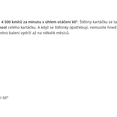
ž 4 500 kmitů za minutu s úhlem otáčení 60°
. Štětiny kartáčku se 
nost
celého kartáčku. A když se štětinky opotřebují, nemusíte hne
edno balení vydrží až na několik měsíců.
í 60°