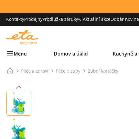
Kontakty
Prodejny
Prodlužka záruky
% Aktuální akce
Odběr novinek
Domov a úklid
Kuchyně a 
Menu
Péče a zdraví
Péče o zuby
Zubní kartáčky