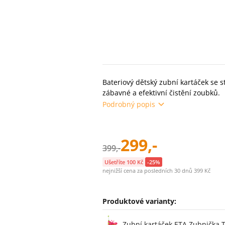
Bateriový dětský zubní kartáček se
zábavné a efektivní čistění zoubků.
Podrobný popis
299,-
399,-
Ušetříte 100 Kč
-25%
nejnižší cena za posledních 30 dnů 399 Kč
Produktové varianty:
Varianty
Zubní kartáček ETA Zubnička 