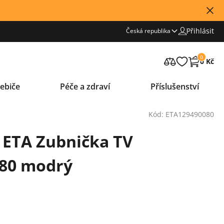
Přihlásit
Česká republika
0
0 Kč
ebiče
Péče a zdraví
Příslušenství
Kód: ETA129490080
 ETA Zubnička TV
080 modrý