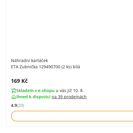
Náhradní kartáček
ETA Zubnička 129490700 (2 ks) bílá
Cena s DPH:
169 Kč
Skladem v e-shopu
u vás již 10. 8.
ihned k dispozici
na
39 prodejnách
4.9
(20)
Hodnocení: 4.9 z 5 (20 recenzí)