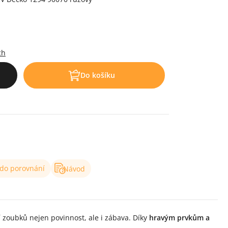
.
ch
Do košíku
 do porovnání
Návod
í zoubků nejen povinnost, ale i zábava. Díky
hravým prvkům a