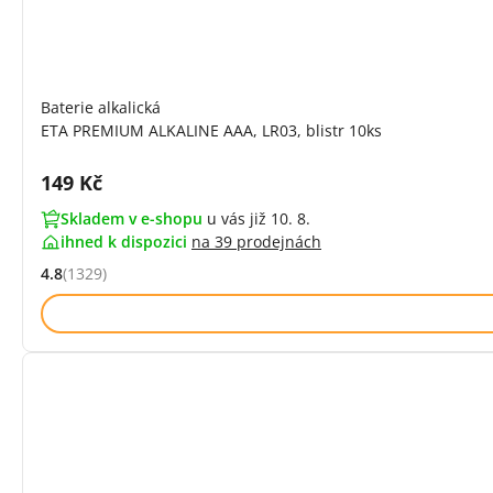
Baterie alkalická
ETA PREMIUM ALKALINE AAA, LR03, blistr 10ks
Cena s DPH:
149 Kč
Skladem v e-shopu
u vás již 10. 8.
ihned k dispozici
na
39 prodejnách
4.8
(1329)
Hodnocení: 4.8 z 5 (1329 recenzí)