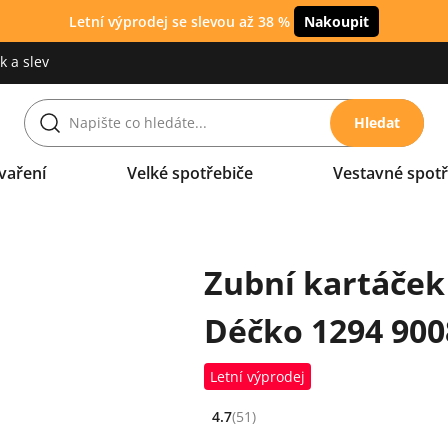
Letní výprodej se slevou až 38 %
Nakoupit
 a slev
Hledat
vaření
Velké spotřebiče
Vestavné spotř
Zubní kartáček
Déčko 1294 90
Letní výprodej
4.7
(51)
Hodnocení: 4.7 z 5 (51 recenzí)