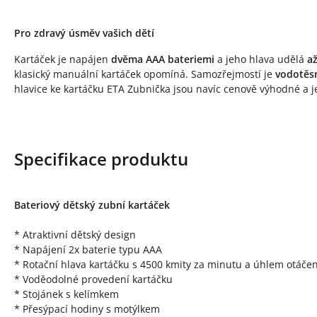
Pro zdravý úsměv vašich dětí
Kartáček je napájen
dvěma AAA bateriemi
a jeho hlava udělá
a
klasický manuální kartáček opomíná. Samozřejmostí je
vodotěs
hlavice ke kartáčku ETA Zubnička jsou navíc cenově výhodné a j
Specifikace produktu
Bateriový dětský zubní kartáček
* Atraktivní dětský design
* Napájení 2x baterie typu AAA
* Rotační hlava kartáčku s 4500 kmity za minutu a úhlem otáčen
* Voděodolné provedení kartáčku
* Stojánek s kelímkem
* Přesýpací hodiny s motýlkem