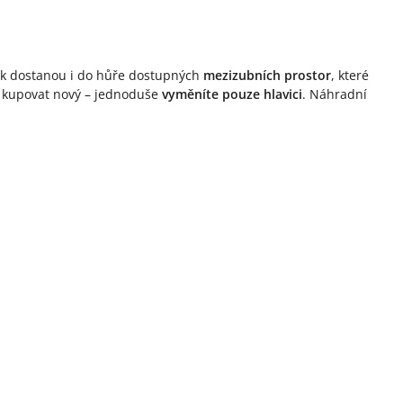
tak dostanou i do hůře dostupných
mezizubních prostor
, které
d kupovat nový – jednoduše
vyměníte pouze hlavici
. Náhradní