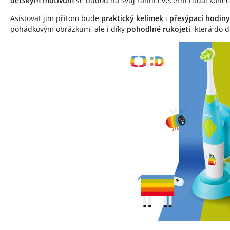
dětským motivům
se budou na svůj ranní i večerní rituál koneč
Asistovat jim přitom bude
praktický kelímek
i
přesýpací hodiny
pohádkovým obrázkům, ale i díky
pohodlné rukojeti
, která do 