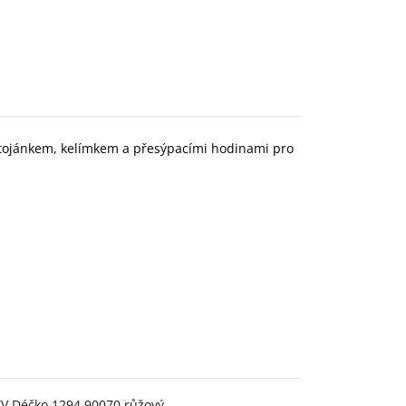
 stojánkem, kelímkem a přesýpacími hodinami pro
TV Déčko 1294 90070 růžový