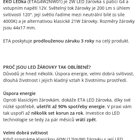
Popis produktu
EKO LEDka
(ETAG4W2NW01) je 2W LED žárovka s paticí G4 a
vstupním napětí 12V. Světelný tok žárovky je 200 Lm s úhlem
svítivosti 120°. Její světlo řadíme mezi neutrální bílé (o síle
4000K) a je alternativou klasické 21W žárovky. Rozměry žárovky
jsou 44x17 mm.
ETA poskytuje
prodlouženou záruku 3 roky
na celý produkt.
PROČ JSOU LED ŽÁROVKY TAK OBLÍBENÉ?
Důvodů je hned několik. Úspora energie, velmi dobrá svítivost,
dlouhá životnost i jejich kladný vztah k životnímu prostředí.
Úspora energie
Oproti klasickým žárovkám, dokáže ETA LED žárovka, díky své
nízké spotřebě,
ušetřit až 90% spotřeby energie
. V praxi vám
tak uspoří až
několik set korun za rok
. Investice do LED
technologie se tedy za pár měsíců
vrátí zpět
.
Velmi dobrá svítivost
Když srovnáme klasickou 60W (12lm/W) žárovku s její LED