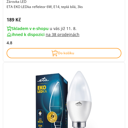
Žárovka LED
ETA EKO LEDka reflektor 6W, E14, teplá bílá, 3ks
Cena s DPH:
189 Kč
Skladem v e-shopu
u vás již 11. 8.
ihned k dispozici
na
38 prodejnách
4.8
Do košíku