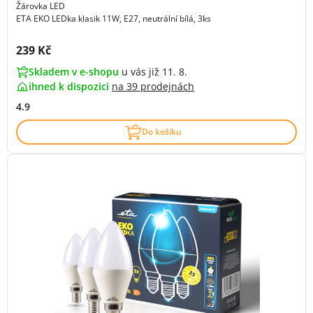
Žárovka LED
ETA EKO LEDka klasik 11W, E27, neutrální bílá, 3ks
Cena s DPH:
239 Kč
Skladem v e-shopu
u vás již 11. 8.
ihned k dispozici
na
39 prodejnách
4.9
Do košíku