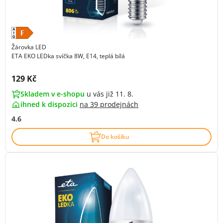
Žárovka LED
ETA EKO LEDka svíčka 8W, E14, teplá bílá
Cena s DPH:
129 Kč
Skladem v e-shopu
u vás již 11. 8.
ihned k dispozici
na
39 prodejnách
4.6
Do košíku