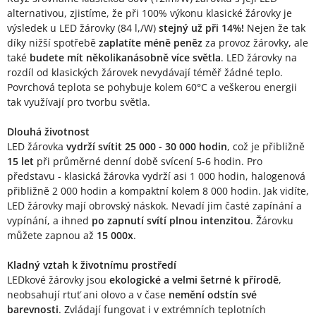
alternativou, zjistíme, že při 100% výkonu klasické žárovky je
výsledek u LED žárovky (84 l,/W)
stejný už při 14%!
Nejen že tak
díky nižší spotřebě
zaplatíte méně peněz
za provoz žárovky, ale
také
budete mít několikanásobně více světla
. LED žárovky na
rozdíl od klasických žárovek nevydávají téměř žádné teplo.
Povrchová teplota se pohybuje kolem 60°C a veškerou energii
tak využívají pro tvorbu světla.
Dlouhá životnost
LED žárovka
vydrží svítit 25 000 - 30 000 hodin
, což je přibližně
15 let
při průměrné denní době svícení 5-6 hodin. Pro
představu - klasická žárovka vydrží asi 1 000 hodin, halogenová
přibližně 2 000 hodin a kompaktní kolem 8 000 hodin. Jak vidíte,
LED žárovky mají obrovský náskok. Nevadí jim časté zapínání a
vypínání, a ihned
po zapnutí svítí plnou intenzitou
. Žárovku
můžete zapnou až
15 000x
.
Kladný vztah k životnímu prostředí
LEDkové žárovky jsou
ekologické a velmi šetrné k přírodě
,
neobsahují rtuť ani olovo a v čase
nemění odstín své
barevnosti
. Zvládají fungovat i v extrémních teplotních