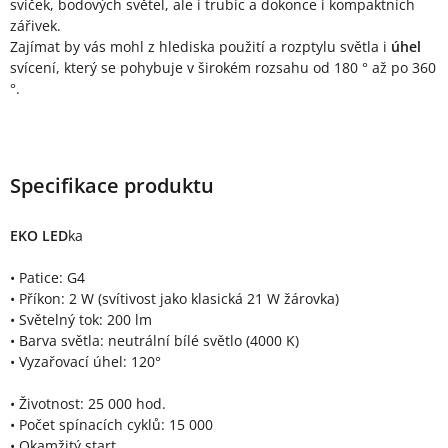
svíček, bodových světel, ale i trubic a dokonce i kompaktních
zářivek.
Zajímat by vás mohl z hlediska použití a rozptylu světla i
úhel
svícení, který se pohybuje v širokém rozsahu od 180 ° až po 360
°.
Specifikace produktu
EKO LED
ka
• Patice: G4
• Příkon: 2 W (svítivost jako klasická 21 W žárovka)
• Světelný tok: 200 lm
• Barva světla: neutrální bílé světlo (4000 K)
• Vyzařovací úhel: 120°
• Životnost: 25 000 hod.
• Počet spínacích cyklů: 15 000
• Okamžitý start