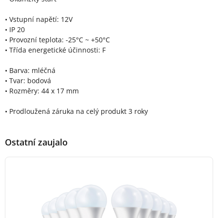
• Vstupní napětí: 12V
• IP 20
• Provozní teplota: -25°C ~ +50°C
• Třída energetické účinnosti: F
• Barva: mléčná
• Tvar: bodová
• Rozměry: 44 x 17 mm
• Prodloužená záruka na celý produkt 3 roky
Ostatní zaujalo