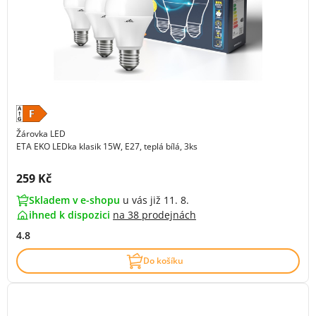
Žárovka LED
ETA EKO LEDka klasik 15W, E27, teplá bílá, 3ks
Cena s DPH:
259 Kč
Skladem v e-shopu
u vás již 11. 8.
ihned k dispozici
na
38 prodejnách
4.8
Do košíku