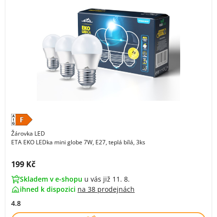
Žárovka LED
ETA EKO LEDka mini globe 7W, E27, teplá bílá, 3ks
Cena s DPH:
199 Kč
Skladem v e-shopu
u vás již 11. 8.
ihned k dispozici
na
38 prodejnách
4.8