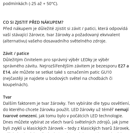
podmínkách (-25 až + 50°C).
CO SI ZJISTIT PŘED NÁKUPEM?
Před nákupem je důležité zjistit si závit / patici, která odpovídá
vaší stávající žárovce, tvar žárovky a požadovaný ekvivalent
(alternativu) vašeho dosavadního světelného zdroje.
Závit / patice
Důležitým činitelem pro správný výběr LEDky je výběr
správného závitu. Nejrozšířenějším závitem je bezesporu
E27 a
E14
, ale můžete se setkat také s označením patic GU10
(nejčastěji je najdete u bodových světel na chodbách či
koupelnách).
Tvar
Dalším faktorem je tvar žárovky. Ten vybíráte dle typu osvětlení,
do kterého chcete žárovku použít. LED žárovky už téměř
nemají
tvarové omezení
, jak tomu bylo v počátcích LED technologie.
Dnes můžete vybírat ze všech tvarů světelných zdrojů, jak jsme
byli zvyklí u klasických žárovek – tedy z klasických tvarů žárovek,