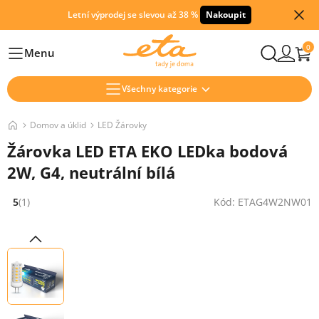
Letní výprodej se slevou až 38 %
Nakoupit
0
Menu
Hlavní
Všechny kategorie
Domov a úklid
LED Žárovky
Žárovka LED ETA EKO LEDka bodová
2W, G4, neutrální bílá
5
(1)
Kód: ETAG4W2NW01
Hodnocení: 5 z 5 (1 recenzí)