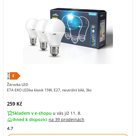
Žárovka LED
ETA EKO LEDka klasik 15W, E27, neutrální bílá, 3ks
Cena s DPH:
259 Kč
Skladem v e-shopu
u vás již 11. 8.
ihned k dispozici
na
39 prodejnách
4.7