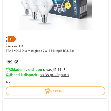
Žárovka LED
ETA EKO LEDka mini globe 7W, E14, teplá bílá, 3ks
Cena s DPH:
199 Kč
Skladem v e-shopu
u vás již 11. 8.
ihned k dispozici
na
38 prodejnách
4.7
Do košíku