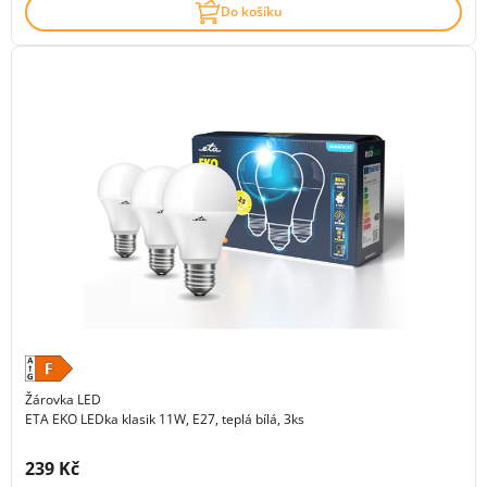
Do košíku
Žárovka LED
ETA EKO LEDka klasik 11W, E27, teplá bílá, 3ks
Cena s DPH:
239 Kč