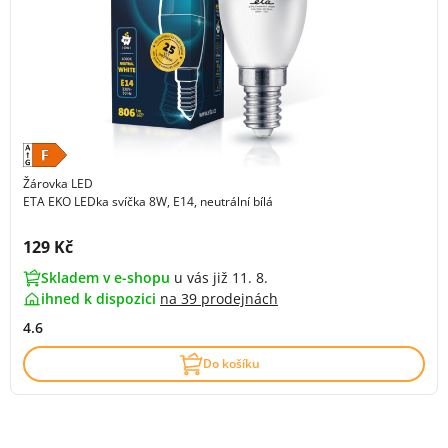
Žárovka LED
ETA EKO LEDka svíčka 8W, E14, neutrální bílá
Cena s DPH:
129 Kč
Skladem v e-shopu
u vás již 11. 8.
ihned k dispozici
na
39 prodejnách
4.6
Do košíku