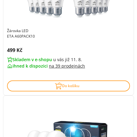
Žárovka LED
ETA A60PACK10
Cena s DPH:
499 Kč
Skladem v e-shopu
u vás již 11. 8.
ihned k dispozici
na
39 prodejnách
Do košíku