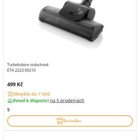
Turbohubice vzduchová
ETA 2223 00210
Cena s DPH:
499 Kč
Obvykle do 7 dnů
ihned k dispozici
na
5 prodejnách
5
Do košíku