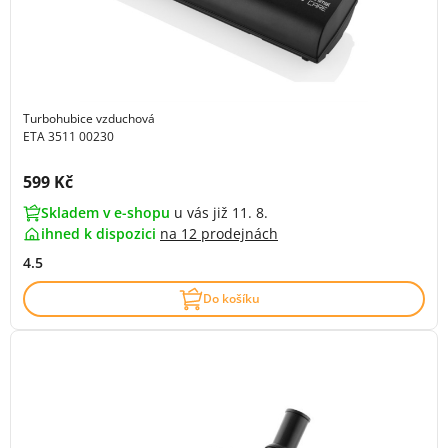
Turbohubice vzduchová
ETA 3511 00230
Cena s DPH:
599 Kč
Skladem v e-shopu
u vás již 11. 8.
ihned k dispozici
na
12 prodejnách
4.5
Do košíku