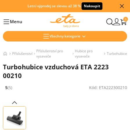
Letní výprodej se slevou až 38 %
Nakoupit
0
Menu
Hlavní
Všechny kategorie
Příslušenství pro
Hubice pro
Příslušenství
Turbohubice
vysavače
vysavače
Turbohubice vzduchová ETA 2223
00210
5
(5)
Kód: ETA222300210
Hodnocení: 5 z 5 (5 recenzí)