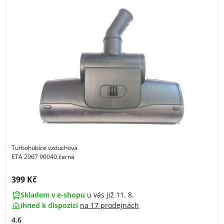
Turbohubice vzduchová
ETA 2967 90040 černá
Cena s DPH:
399 Kč
Skladem v e-shopu
u vás již 11. 8.
ihned k dispozici
na
17 prodejnách
4.6