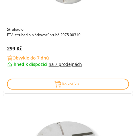
Struhadlo
ETA struhadlo plátkovací hrubé 2075 00310
Cena s DPH:
299 Kč
Obvykle do 7 dnů
ihned k dispozici
na
7 prodejnách
Do košíku