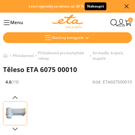
Letní výprodej se slevou až 38 %
Nakoupit
0
Menu
Hlavní
Všechny kategorie
Příslušenství pro kuchyňské
Struhadla, kráječe,
Příslušenství
roboty
loupače
Těleso ETA 6075 00010
4.6
(19)
Kód: ETA607500010
Hodnocení: 4.6 z 5 (19 recenzí)