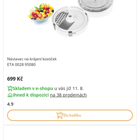
Nástavec na krájení kostiček
ETA 0028 95080
Cena s DPH:
699 Kč
Skladem v e-shopu
u vás již 11. 8.
ihned k dispozici
na
38 prodejnách
4.9
Do košíku