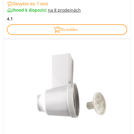
Obvykle do 7 dnů
ihned k dispozici
na
8 prodejnách
4.1
Do košíku