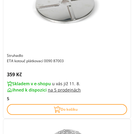
Struhadlo
ETA kotouč plátkovací 0090 87003
Cena s DPH:
359 Kč
Skladem v e-shopu
u vás již 11. 8.
ihned k dispozici
na
5 prodejnách
5
Do košíku