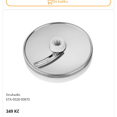
Do košíku
Struhadlo
ETA 0028 00870
Cena s DPH:
349 Kč