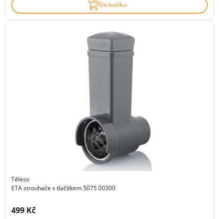
Do košíku
Těleso
ETA strouhače s tlačítkem 5075 00300
Cena s DPH:
499 Kč