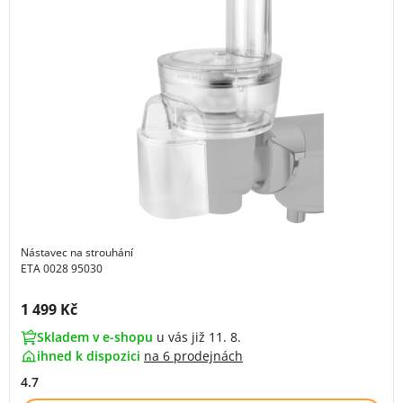
Nástavec na strouhání
ETA 0028 95030
Cena s DPH:
1 499 Kč
Skladem v e-shopu
u vás již 11. 8.
ihned k dispozici
na
6 prodejnách
4.7