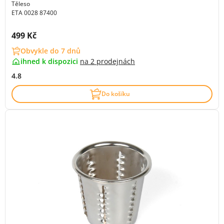
Těleso
ETA 0028 87400
Cena s DPH:
499 Kč
Obvykle do 7 dnů
ihned k dispozici
na
2 prodejnách
4.8
Do košíku