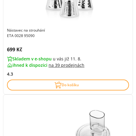
Nástavec na strouhání
ETA 0028 95090
Cena s DPH:
699 Kč
Skladem v e-shopu
u vás již 11. 8.
ihned k dispozici
na
39 prodejnách
4.3
Do košíku