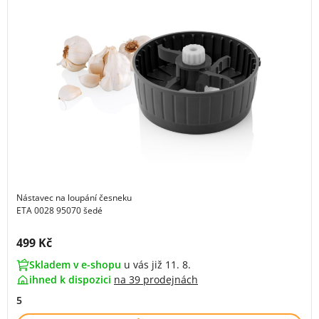
Nástavec na loupání česneku
ETA 0028 95070 šedé
Cena s DPH:
499 Kč
Skladem v e-shopu
u vás již 11. 8.
ihned k dispozici
na
39 prodejnách
5