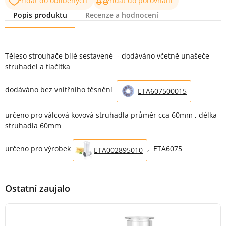
Přidat do oblíbených
Přidat do porovnání
Popis produktu
Recenze a hodnocení
Popis produktu
Těleso strouhače bílé sestavené - dodáváno včetně unašeče
struhadel a tlačítka
dodáváno bez vnitřního těsnění
ETA607500015
určeno pro válcová kovová struhadla průměr cca 60mm , délka
struhadla 60mm
určeno pro výrobek
, ETA6075
ETA002895010
Ostatní zaujalo