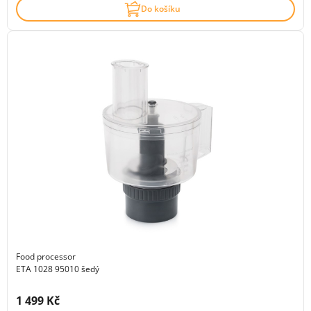
Do košíku
Food processor
ETA 1028 95010 šedý
Cena s DPH:
1 499 Kč