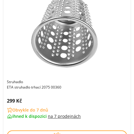
Struhadlo
ETA struhadlo trhací 2075 00360
Cena s DPH:
299 Kč
Obvykle do 7 dnů
ihned k dispozici
na
7 prodejnách