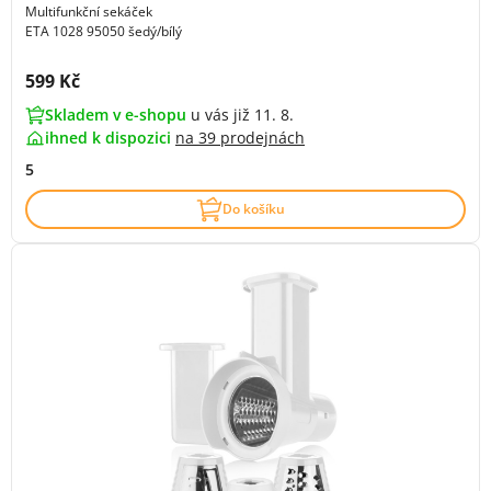
Multifunkční sekáček
ETA 1028 95050 šedý/bílý
Cena s DPH:
599 Kč
Skladem v e-shopu
u vás již 11. 8.
ihned k dispozici
na
39 prodejnách
5
Do košíku