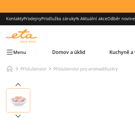
Kontakty
Prodejny
Prodlužka záruky
% Aktuální akce
Odběr novinek
Domov a úklid
Kuchyně a 
Menu
Příslušenství
Příslušenství pro aromadifuzéry