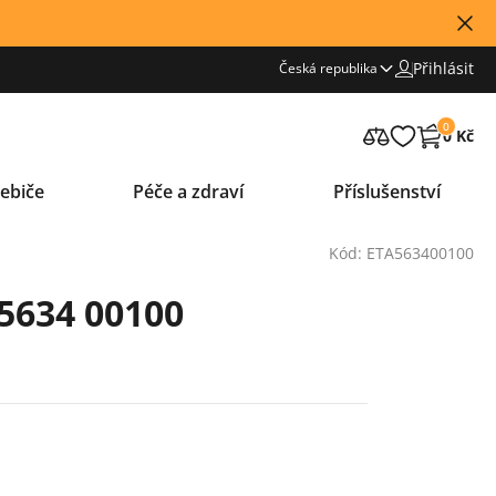
Přihlásit
Česká republika
0
0 Kč
ebiče
Péče a zdraví
Příslušenství
Kód: ETA563400100
 5634 00100