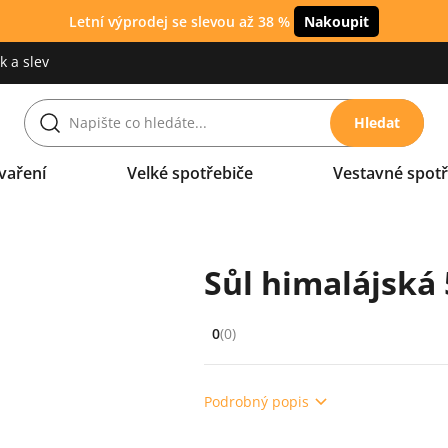
Letní výprodej se slevou až 38 %
Nakoupit
 a slev
Hledat
vaření
Velké spotřebiče
Vestavné spotř
Sůl himalájská
0
(0)
Hodnocení: 0 z 5 (0 recenzí)
Podrobný popis