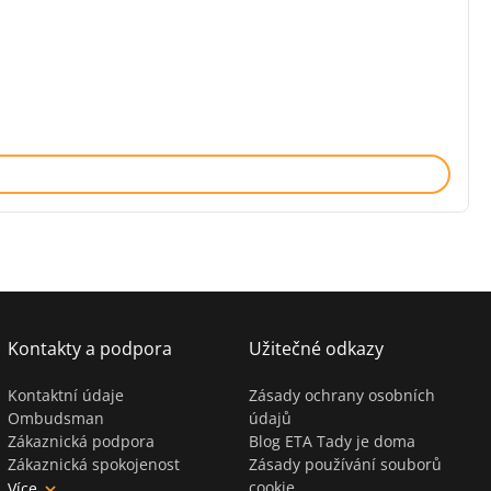
Kontakty a podpora
Užitečné odkazy
Kontaktní údaje
Zásady ochrany osobních
Ombudsman
údajů
Zákaznická podpora
Blog ETA Tady je doma
Zákaznická spokojenost
Zásady používání souborů
cookie
Více