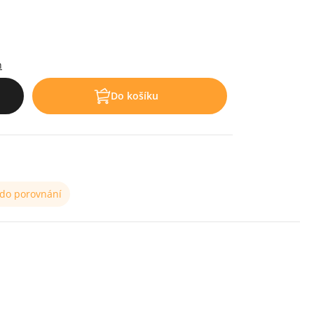
h
Do košíku
 do porovnání