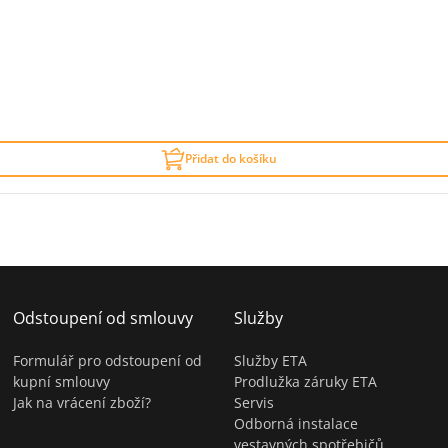
Přidat do košíku
Odstoupení od smlouvy
Služby
Formulář pro odstoupení od
Služby ETA
kupní smlouvy
Prodlužka záruky ETA
Jak na vrácení zboží?
Servis
Odborná instalace
vestavných spotřebičů