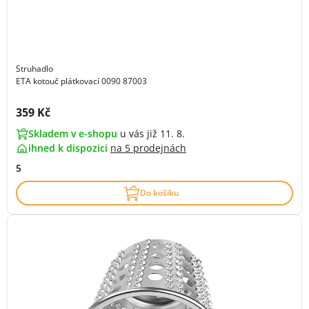
Struhadlo
ETA kotouč plátkovací 0090 87003
Cena s DPH:
359 Kč
Skladem v e-shopu
u vás již 11. 8.
ihned k dispozici
na
5 prodejnách
5
Do košíku