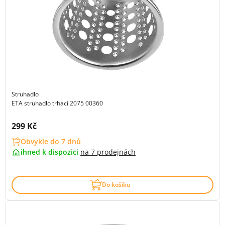
Struhadlo
ETA struhadlo trhací 2075 00360
Cena s DPH:
299 Kč
Obvykle do 7 dnů
ihned k dispozici
na
7 prodejnách
Do košíku