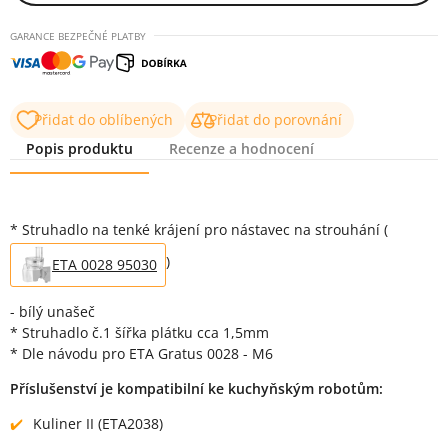
GARANCE BEZPEČNÉ PLATBY
Přidat do oblíbených
Přidat do porovnání
Popis produktu
Recenze a hodnocení
Popis produktu
* Struhadlo na tenké krájení pro nástavec na strouhání (
)
ETA 0028 95030
- bílý unašeč
* Struhadlo č.1 šířka plátku cca 1,5mm
* Dle návodu pro ETA Gratus 0028 - M6
Příslušenství je kompatibilní ke kuchyňským robotům:
Kuliner II (ETA2038)