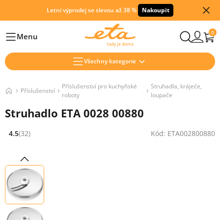
Letní výprodej se slevou až 38 %
Nakoupit
0
Menu
Hlavní
Všechny kategorie
Příslušenství pro kuchyňské
Struhadla, kráječe,
Příslušenství
roboty
loupače
Struhadlo ETA 0028 00880
4.5
(32)
Kód: ETA002800880
Hodnocení: 4.5 z 5 (32 recenzí)