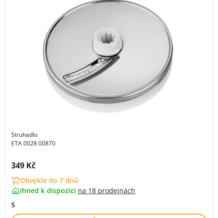
Struhadlo
ETA 0028 00870
Cena s DPH:
349 Kč
Obvykle do 7 dnů
ihned k dispozici
na
18 prodejnách
5