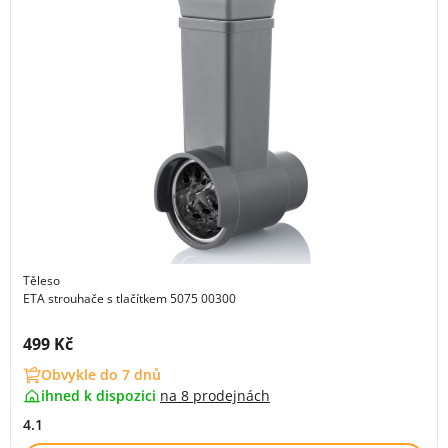
Těleso
ETA strouhače s tlačítkem 5075 00300
Cena s DPH:
499 Kč
Obvykle do 7 dnů
ihned k dispozici
na
8 prodejnách
4.1