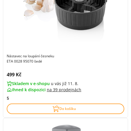
Nástavec na loupání česneku
ETA 0028 95070 šedé
Cena s DPH:
499 Kč
Skladem v e-shopu
u vás již 11. 8.
ihned k dispozici
na
39 prodejnách
5
Do košíku