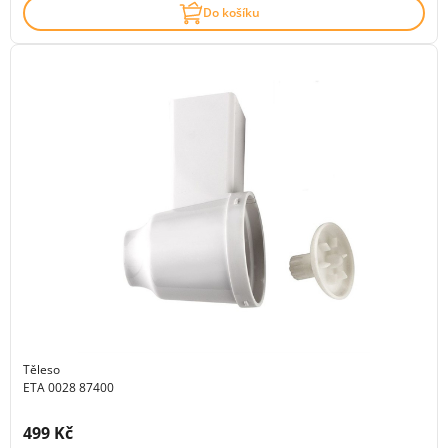
Do košíku
Těleso
ETA 0028 87400
Cena s DPH:
499 Kč