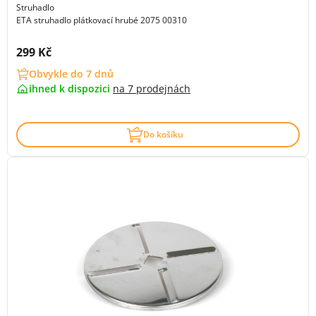
Struhadlo
ETA struhadlo plátkovací hrubé 2075 00310
Cena s DPH:
299 Kč
Obvykle do 7 dnů
ihned k dispozici
na
7 prodejnách
Do košíku