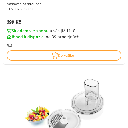
Nástavec na strouhání
ETA 0028 95090
Cena s DPH:
699 Kč
Skladem v e-shopu
u vás již 11. 8.
ihned k dispozici
na
39 prodejnách
4.3
Do košíku