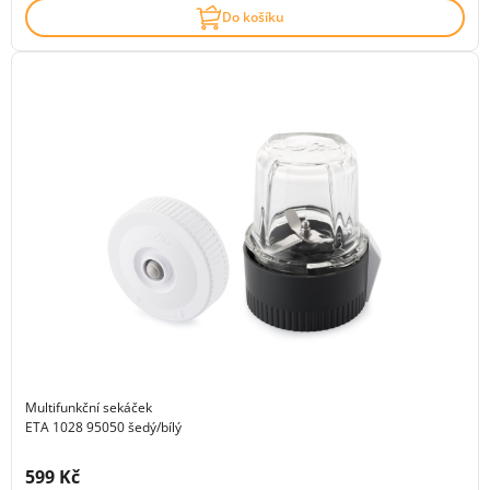
Do košíku
Multifunkční sekáček
ETA 1028 95050 šedý/bílý
Cena s DPH:
599 Kč