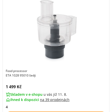
Food processor
ETA 1028 95010 šedý
Cena s DPH:
1 499 Kč
Skladem v e-shopu
u vás již 11. 8.
ihned k dispozici
na
39 prodejnách
4