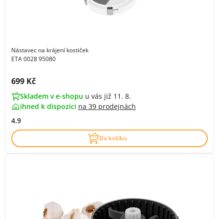
Nástavec na krájení kostiček
ETA 0028 95080
Cena s DPH:
699 Kč
Skladem v e-shopu
u vás již 11. 8.
ihned k dispozici
na
39 prodejnách
4.9
Do košíku