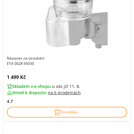
Nástavec na strouhání
ETA 0028 95030
Cena s DPH:
1 499 Kč
Skladem v e-shopu
u vás již 11. 8.
ihned k dispozici
na
6 prodejnách
4.7
Do košíku