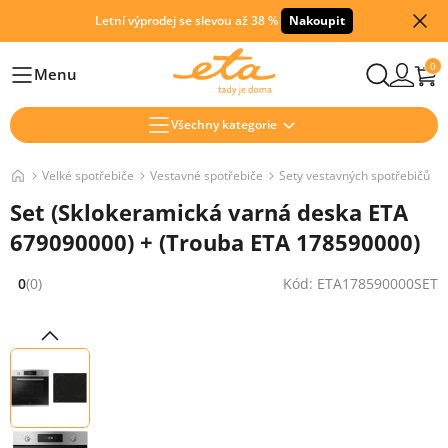
Letní výprodej se slevou až 38 %
Nakoupit
0
Menu
Hlavní
Všechny kategorie
Velké spotřebiče
Vestavné spotřebiče
Sety vestavných spotřebičů
Set (Sklokeramická varná deska ETA
679090000) + (Trouba ETA 178590000)
0
(0)
Kód: ETA178590000SET
Hodnocení: 0 z 5 (0 recenzí)