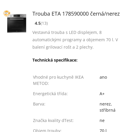
Trouba ETA 178590000 černá/nerez
4.5
(13)
[common_new:review_aria]
([common_new:rating_count] 13)
4.5
z 5
Vestavná trouba s LED displejem, 8
automatickými programy a objemem 70 l. V
balení grilovací rošt a 2 plechy.
Technická specifikace:
Vhodné pro kuchyně IKEA
ano
METOD:
Energetická třída:
A+
Barva:
nerez,
stříbrná
Značka kvality dTest:
ne
Objem trouby:
70 l