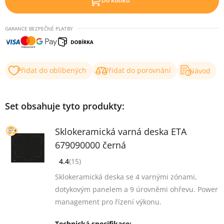
Do košíku
GARANCE BEZPEČNÉ PLATBY
Přidat do oblíbených
Přidat do porovnání
Návod
Set obsahuje tyto produkty:
Sklokeramická varná deska ETA
679090000 černá
4.4
(15)
[common_new:review_aria]
([common_new:rating_count] 15)
4.4
z 5
Sklokeramická deska se 4 varnými zónami,
dotykovým panelem a 9 úrovněmi ohřevu. Power
management pro řízení výkonu.
Technická specifikace: