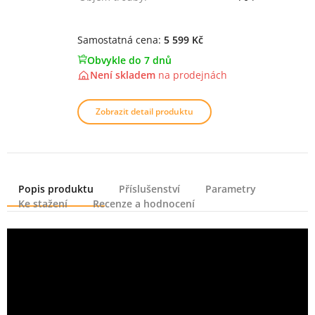
Samostatná cena:
5 599 Kč
Obvykle do 7 dnů
Není skladem
na
prodejnách
Zobrazit detail produktu
Popis produktu
Příslušenství
Parametry
Ke stažení
Recenze a hodnocení
Popis produktu