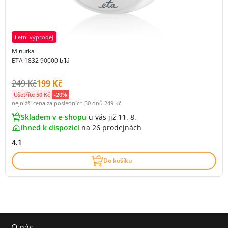
Letní výprodej
Minutka
ETA 1832 90000 bílá
Původní cena s DPH:
Cena s DPH:
249 Kč
199 Kč
Ušetříte 50 Kč
-20%
nejnižší cena za posledních 30 dnů
249 Kč
Skladem v e-shopu
u vás již 11. 8.
ihned k dispozici
na
26 prodejnách
4.1
Do košíku
O nás