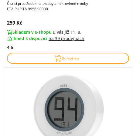
Čisticí prostředek na trouby a mikrovlnné trouby
ETA PURITA 9956 90000
Cena s DPH:
259 Kč
Skladem v e-shopu
u vás již 11. 8.
ihned k dispozici
na
39 prodejnách
4.6
Do košíku