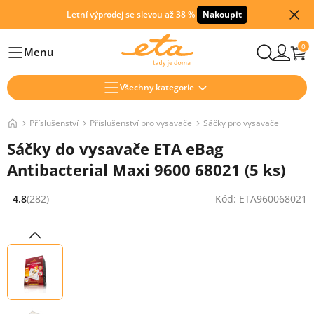
Letní výprodej se slevou až 38 %
Nakoupit
0
Menu
Hlavní
Všechny kategorie
Příslušenství
Příslušenství pro vysavače
Sáčky pro vysavače
Sáčky do vysavače ETA eBag
Antibacterial Maxi 9600 68021 (5 ks)
4.8
(282)
Kód: ETA960068021
Hodnocení: 4.8 z 5 (282 recenzí)