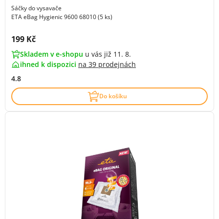
Sáčky do vysavače
ETA eBag Hygienic 9600 68010 (5 ks)
Cena s DPH:
199 Kč
Skladem v e-shopu
u vás již 11. 8.
ihned k dispozici
na
39 prodejnách
4.8
Do košíku