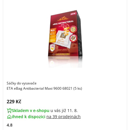
Sáčky do vysavače
ETA eBag Antibacterial Maxi 9600 68021 (5 ks)
Cena s DPH:
229 Kč
Skladem v e-shopu
u vás již 11. 8.
ihned k dispozici
na
39 prodejnách
4.8