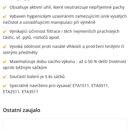
Obsahuje aktivní uhlí, které neutralizuje nepříjemné pachy
Vybaven hygienickým uzavíráním zamezujícím únik vysátých
nečistot a usnadňujícím manipulaci při výměně
Vynikající účinnost filtrace i těch nejmenších prachových
částic, vč. pylů, roztočů apod.
Vysoká odolnost proti nasáté vlhkosti a protržení tvrdými či
ostrými předměty
Maximalizuje dobu sacího výkonu - až o 50 % delší životnost
oproti běžným sáčkům
Součástí balení je 5 ks sáčků
Speciálně navrženo pro vysavač ETA1511, ETA0511,
ETA2511, ETA3511
Ostatní zaujalo