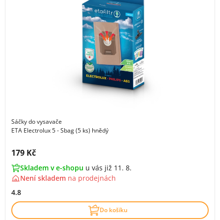
Sáčky do vysavače
ETA Electrolux 5 - Sbag (5 ks) hnědý
Cena s DPH:
179 Kč
Skladem v e-shopu
u vás již 11. 8.
Není skladem
na
prodejnách
4.8
Do košíku