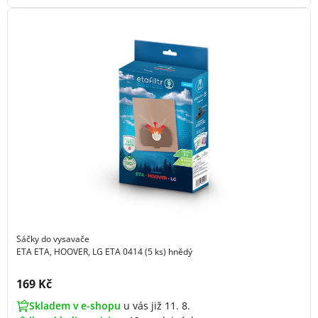
Sáčky do vysavače
ETA ETA, HOOVER, LG ETA 0414 (5 ks) hnědý
Cena s DPH:
169 Kč
Skladem v e-shopu
u vás již 11. 8.