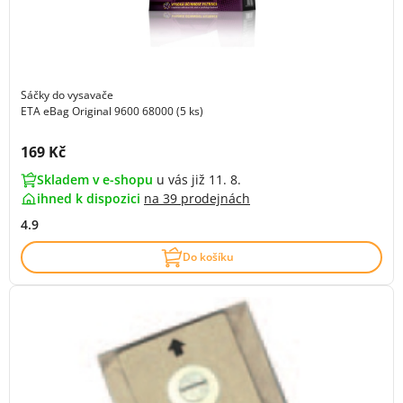
Sáčky do vysavače
ETA eBag Original 9600 68000 (5 ks)
Cena s DPH:
169 Kč
Skladem v e-shopu
u vás již 11. 8.
ihned k dispozici
na
39 prodejnách
4.9
Do košíku