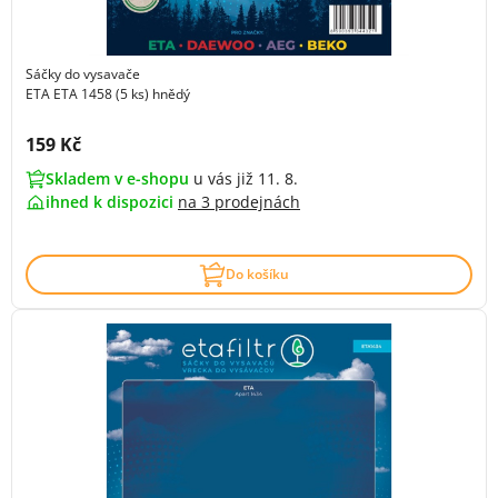
Sáčky do vysavače
ETA ETA 1458 (5 ks) hnědý
Cena s DPH:
159 Kč
Skladem v e-shopu
u vás již 11. 8.
ihned k dispozici
na
3 prodejnách
Do košíku