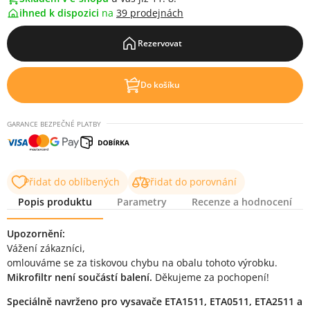
ihned k dispozici
na
39 prodejnách
Rezervovat
Do košíku
GARANCE BEZPEČNÉ PLATBY
Přidat do oblíbených
Přidat do porovnání
Popis produktu
Parametry
Recenze a hodnocení
Popis produktu
Upozornění:
Vážení zákazníci,
omlouváme se za tiskovou chybu na obalu tohoto výrobku.
Mikrofiltr není součástí balení.
Děkujeme za pochopení!
Speciálně navrženo pro vysavače ETA1511, ETA0511, ETA2511 a