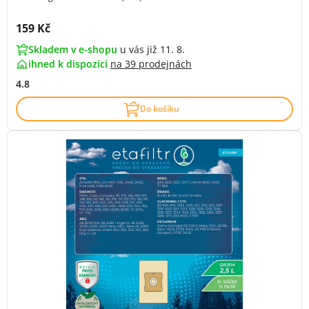
Cena s DPH:
159 Kč
Skladem v e-shopu
u vás již 11. 8.
ihned k dispozici
na
39 prodejnách
4.8
Do košíku