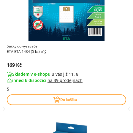
Sáčky do vysavače
ETA ETA 1434 (5 ks) bílý
Cena s DPH:
169 Kč
Skladem v e-shopu
u vás již 11. 8.
ihned k dispozici
na
39 prodejnách
5
Do košíku