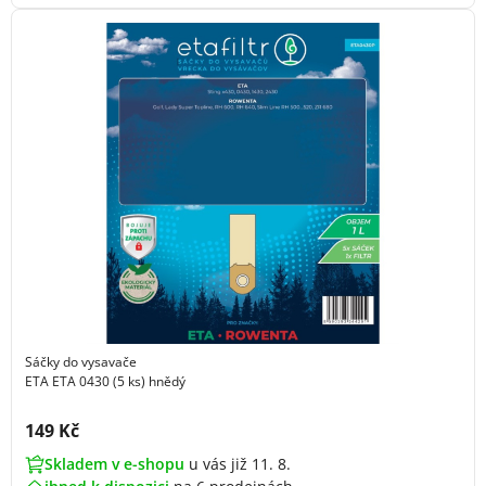
Sáčky do vysavače
ETA ETA 0430 (5 ks) hnědý
Cena s DPH:
149 Kč
Skladem v e-shopu
u vás již 11. 8.