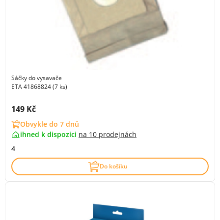
Sáčky do vysavače
ETA 41868824 (7 ks)
Cena s DPH:
149 Kč
Obvykle do 7 dnů
ihned k dispozici
na
10 prodejnách
4
Do košíku