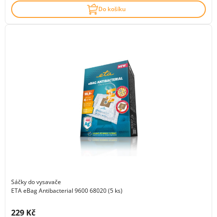
Do košíku
Sáčky do vysavače
ETA eBag Antibacterial 9600 68020 (5 ks)
Cena s DPH:
229 Kč