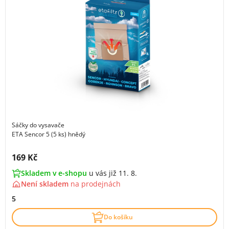
Sáčky do vysavače
ETA Sencor 5 (5 ks) hnědý
Cena s DPH:
169 Kč
Skladem v e-shopu
u vás již 11. 8.
Není skladem
na
prodejnách
5
Do košíku