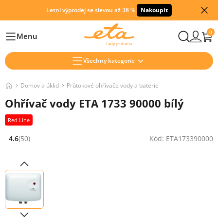
Letní výprodej se slevou až 38 %
Nakoupit
0
Menu
Hlavní
Všechny kategorie
Domov a úklid
Průtokové ohřívače vody a baterie
Ohřívač vody ETA 1733 90000 bílý
Red Line
4.6
(50)
Kód: ETA173390000
Hodnocení: 4.6 z 5 (50 recenzí)