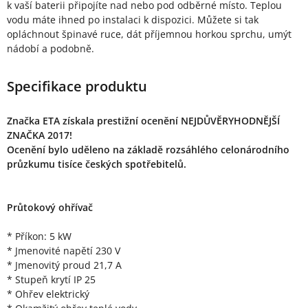
k vaší baterii připojíte nad nebo pod odběrné místo. Teplou
vodu máte ihned po instalaci k dispozici. Můžete si tak
opláchnout špinavé ruce, dát příjemnou horkou sprchu, umýt
nádobí a podobně.
Specifikace produktu
Značka ETA získala prestižní ocenění NEJDŮVĚRYHODNĚJŠÍ
ZNAČKA 2017!
Ocenění bylo uděleno na základě rozsáhlého celonárodního
průzkumu tisíce českých spotřebitelů.
Průtokový ohřívač
* Příkon: 5 kW
* Jmenovité napětí 230 V
* Jmenovitý proud 21,7 A
* Stupeň krytí IP 25
* Ohřev elektrický