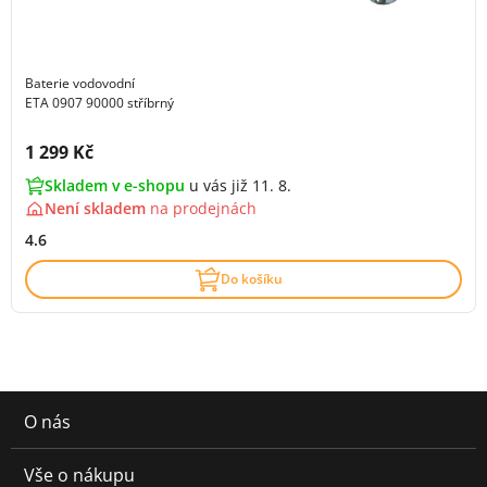
Baterie vodovodní
ETA 0907 90000 stříbrný
Cena s DPH:
1 299 Kč
Skladem v e-shopu
u vás již 11. 8.
Není skladem
na
prodejnách
4.6
Do košíku
O nás
Vše o nákupu