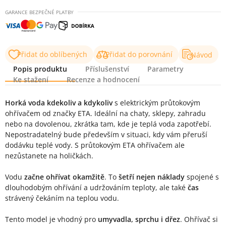
GARANCE BEZPEČNÉ PLATBY
Přidat do oblíbených
Přidat do porovnání
Návod
Popis produktu
Příslušenství
Parametry
Ke stažení
Recenze a hodnocení
Popis produktu
Horká voda kdekoliv a kdykoliv
s elektrickým průtokovým
ohřívačem od značky ETA. Ideální na chaty, sklepy, zahradu
nebo na dovolenou, zkrátka tam, kde je teplá voda zapotřebí.
Nepostradatelný bude především v situaci, kdy vám přeruší
dodávku teplé vody. S průtokovým ETA ohřívačem ale
nezůstanete na holičkách.
Vodu
začne ohřívat okamžitě
. To
šetří nejen náklady
spojené s
dlouhodobým ohřívání a udržováním teploty, ale také
čas
strávený čekáním na teplou vodu.
Tento model je vhodný pro
umyvadla, sprchu i dřez
. Ohřívač si