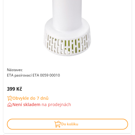
Nástavec
ETA pasírovací ETA 0059 00010
Cena s DPH:
399 Kč
Obvykle do 7 dnů
Není skladem
na
prodejnách
Do košíku