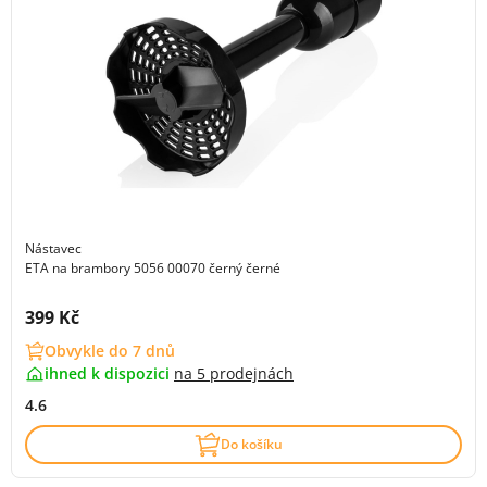
Nástavec
ETA na brambory 5056 00070 černý černé
Cena s DPH:
399 Kč
Obvykle do 7 dnů
ihned k dispozici
na
5 prodejnách
4.6
Do košíku