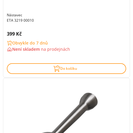
Nástavec
ETA 3219 00010
Cena s DPH:
399 Kč
Obvykle do 7 dnů
Není skladem
na
prodejnách
Do košíku