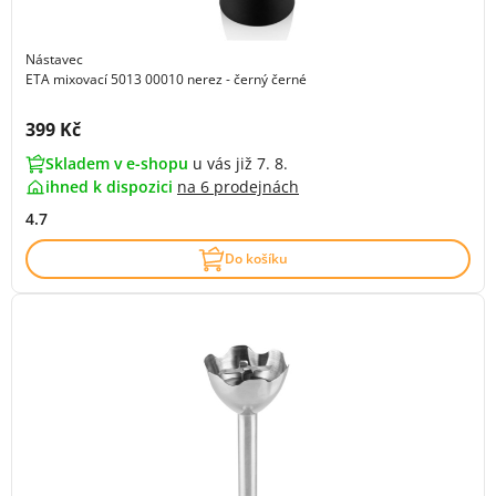
Nástavec
ETA mixovací 5013 00010 nerez - černý černé
Cena s DPH:
399 Kč
Skladem v e-shopu
u vás již 7. 8.
ihned k dispozici
na
6 prodejnách
4.7
Do košíku