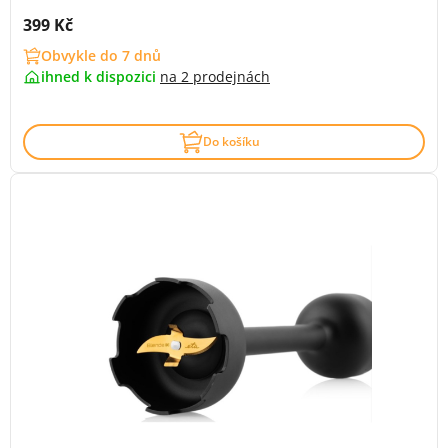
Cena s DPH:
399 Kč
Obvykle do 7 dnů
ihned k dispozici
na
2 prodejnách
Do košíku