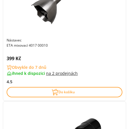
Nástavec
ETA mixovací 4017 00010
Cena s DPH:
399 Kč
Obvykle do 7 dnů
ihned k dispozici
na
2 prodejnách
4.5
Do košíku