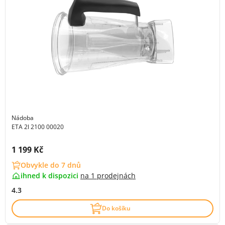
Nádoba
ETA 2l 2100 00020
Cena s DPH:
1 199 Kč
Obvykle do 7 dnů
ihned k dispozici
na
1 prodejnách
4.3
Do košíku