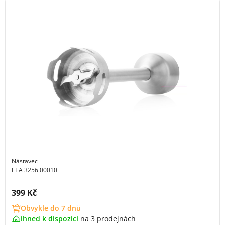
Nástavec
ETA 3256 00010
Cena s DPH:
399 Kč
Obvykle do 7 dnů
ihned k dispozici
na
3 prodejnách