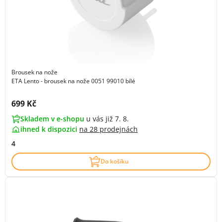
Brousek na nože
ETA Lento - brousek na nože 0051 99010 bílé
Cena s DPH:
699 Kč
Skladem v e-shopu
u vás již 7. 8.
ihned k dispozici
na
28 prodejnách
4
Do košíku