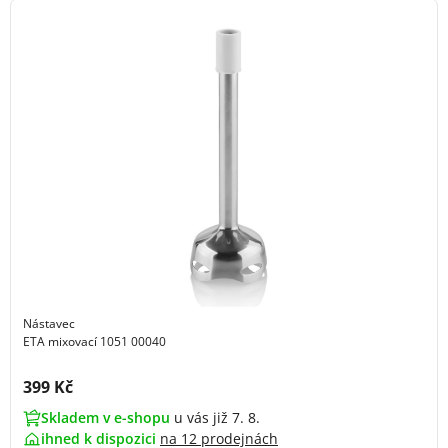
Nástavec
ETA mixovací 1051 00040
Cena s DPH:
399 Kč
Skladem v e-shopu
u vás již 7. 8.
ihned k dispozici
na
12 prodejnách