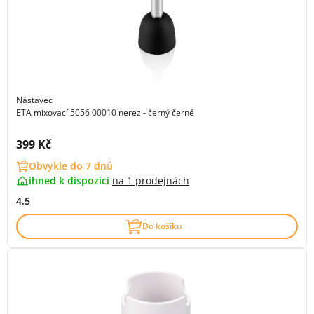
Nástavec
ETA mixovací 5056 00010 nerez - černý černé
Cena s DPH:
399 Kč
Obvykle do 7 dnů
ihned k dispozici
na
1 prodejnách
4.5
Do košíku