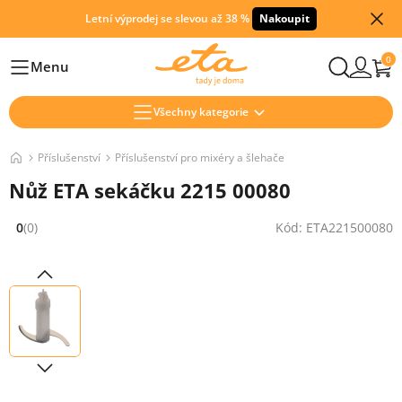
Letní výprodej se slevou až 38 %
Nakoupit
0
Menu
Hlavní
Všechny kategorie
Příslušenství
Příslušenství pro mixéry a šlehače
Nůž ETA sekáčku 2215 00080
0
(0)
Kód: ETA221500080
Hodnocení: 0 z 5 (0 recenzí)