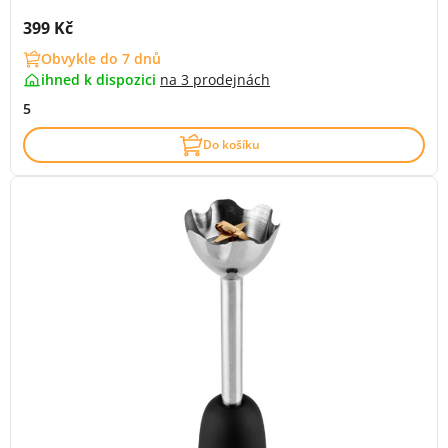
Cena s DPH:
399 Kč
Obvykle do 7 dnů
ihned k dispozici
na
3 prodejnách
5
Do košíku