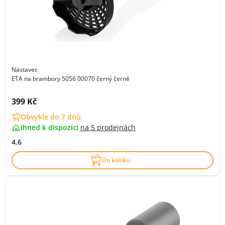
Nástavec
ETA na brambory 5056 00070 černý černé
Cena s DPH:
399 Kč
Obvykle do 7 dnů
ihned k dispozici
na
5 prodejnách
4.6
Do košíku