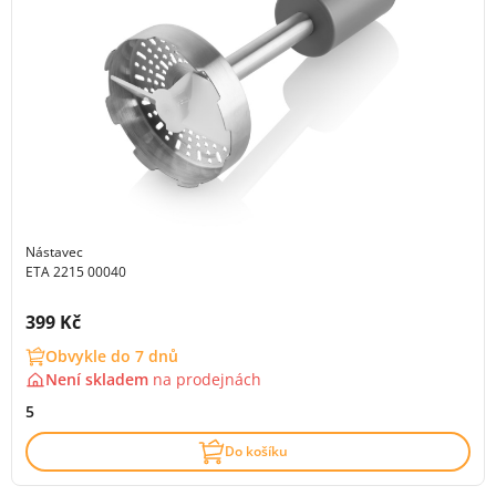
Nástavec
ETA 2215 00040
Cena s DPH:
399 Kč
Obvykle do 7 dnů
Není skladem
na
prodejnách
5
Do košíku