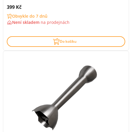
Cena s DPH:
399 Kč
Obvykle do 7 dnů
Není skladem
na
prodejnách
Do košíku