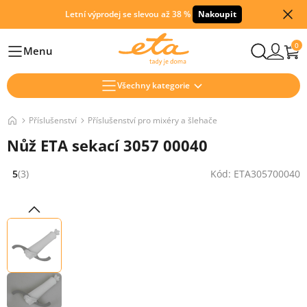
Letní výprodej se slevou až 38 %
Nakoupit
0
Menu
Hlavní
Všechny kategorie
Příslušenství
Příslušenství pro mixéry a šlehače
Nůž ETA sekací 3057 00040
5
(3)
Kód: ETA305700040
Hodnocení: 5 z 5 (3 recenzí)