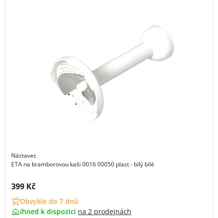
Nástavec
ETA na bramborovou kaši 0016 00050 plast - bílý bílé
Cena s DPH:
399 Kč
Obvykle do 7 dnů
ihned k dispozici
na
2 prodejnách