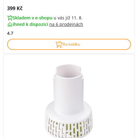
Cena s DPH:
399 Kč
Skladem v e-shopu
u vás již 11. 8.
ihned k dispozici
na
6 prodejnách
4.7
Do košíku