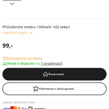
Příslušenství mixéru / šlehače: nůž sekací
Podrobný popis
99,-
Dostupnost na dotaz
ihned k dispozici
na
7 prodejnách
Rezervovat
Informovat o dostupnosti
GARANCE BEZPEČNÉ PLATBY