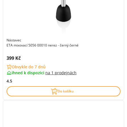
Nástavec
ETA mixovací 5056 00010 nerez - černý černé
Cena s DPH:
399 Kč
Obvykle do 7 dnů
ihned k dispozici
na
1 prodejnách
4.5
Do košíku