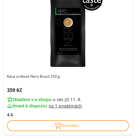
Káva zrnková Nero Brazil 250 g
Cena s DPH:
359 Kč
Skladem v e-shopu
u vás již 11. 8.
ihned k dispozici
na
1 prodejnách
4.6
Do košíku