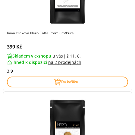
Káva zrnková Nero Caffé Premium/Pure
Cena s DPH:
399 Kč
Skladem v e-shopu
u vás již 11. 8.
ihned k dispozici
na
2 prodejnách
3.9
Do košíku