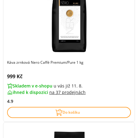
Káva zrnková Nero Caffé Premium/Pure 1 kg
Cena s DPH:
999 Kč
Skladem v e-shopu
u vás již 11. 8.
ihned k dispozici
na
37 prodejnách
4.9
Do košíku