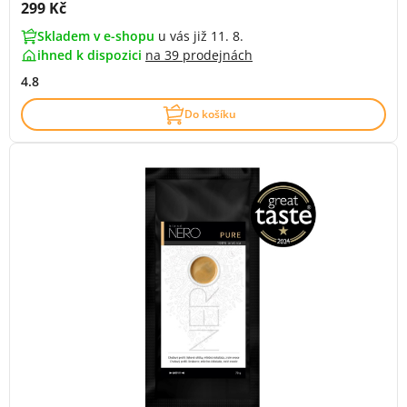
Cena s DPH:
299 Kč
Skladem v e-shopu
u vás již 11. 8.
ihned k dispozici
na
39 prodejnách
4.8
Do košíku