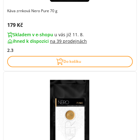
Káva zrnková Nero Pure 70 g
Cena s DPH:
179 Kč
Skladem v e-shopu
u vás již 11. 8.
ihned k dispozici
na
39 prodejnách
2.3
Do košíku