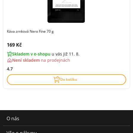
Káva zrnková Nero Fine 70 g
Cena s DPH:
169 Kč
Skladem v e-shopu
u vás již 11. 8.
Není skladem
na
prodejnách
4.7
Do košíku
O nás