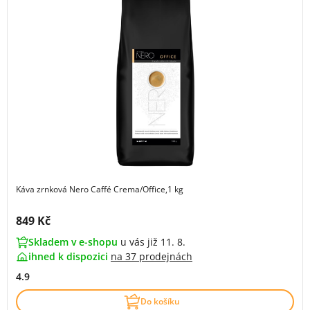
Káva zrnková Nero Caffé Crema/Office,1 kg
Cena s DPH:
849 Kč
Skladem v e-shopu
u vás již 11. 8.
ihned k dispozici
na
37 prodejnách
4.9
Do košíku