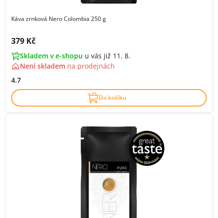
Káva zrnková Nero Colombia 250 g
Cena s DPH:
379 Kč
Skladem v e-shopu
u vás již 11. 8.
Není skladem
na
prodejnách
4.7
Do košíku