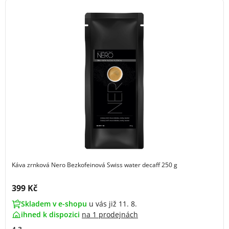
Káva zrnková Nero Bezkofeinová Swiss water decaff 250 g
Cena s DPH:
399 Kč
Skladem v e-shopu
u vás již 11. 8.
ihned k dispozici
na
1 prodejnách