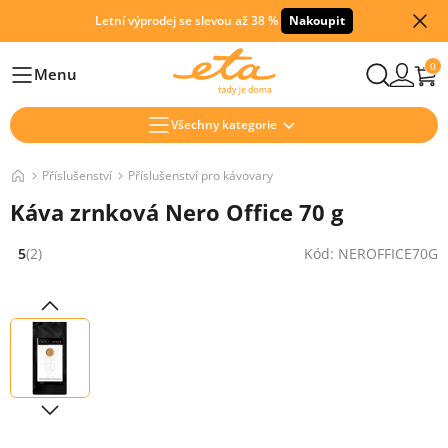
Letní výprodej se slevou až 38 %
Nakoupit
0
Menu
Hlavní
Všechny kategorie
Příslušenství
Příslušenství pro kávovary
Káva zrnková Nero Office 70 g
5
(2)
Kód: NEROFFICE70G
Hodnocení: 5 z 5 (2 recenzí)