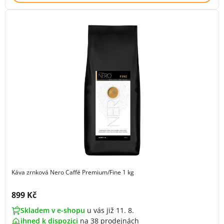
Káva zrnková Nero Caffé Premium/Fine 1 kg
Cena s DPH:
899 Kč
Skladem v e-shopu
u vás již 11. 8.
ihned k dispozici
na
38 prodejnách