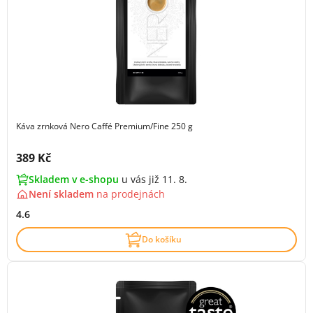
Káva zrnková Nero Caffé Premium/Fine 250 g
Cena s DPH:
389 Kč
Skladem v e-shopu
u vás již 11. 8.
Není skladem
na
prodejnách
4.6
Do košíku