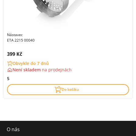
Nástavec
ETA 2215 00040
Cena s DPH:
399 Kč
Obvykle do 7 dnů
Není skladem
na
prodejnách
5
Do košíku
O nás