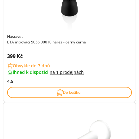
Nástavec
ETA mixovací 5056 00010 nerez - černý černé
Cena s DPH:
399 Kč
Obvykle do 7 dnů
ihned k dispozici
na
1 prodejnách
4.5
Do košíku