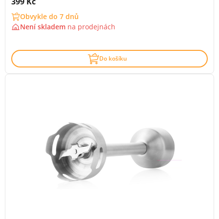
Cena s DPH:
399 Kč
Obvykle do 7 dnů
Není skladem
na
prodejnách
Do košíku