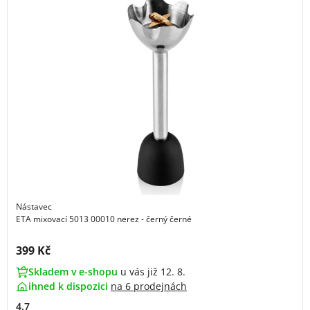
Nástavec
ETA mixovací 5013 00010 nerez - černý černé
Cena s DPH:
399 Kč
Skladem v e-shopu
u vás již 12. 8.
ihned k dispozici
na
6 prodejnách
4.7