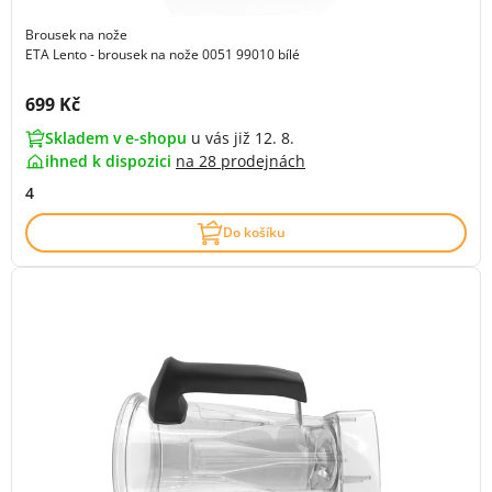
Brousek na nože
ETA Lento - brousek na nože 0051 99010 bílé
Cena s DPH:
699 Kč
Skladem v e-shopu
u vás již 12. 8.
ihned k dispozici
na
28 prodejnách
4
Do košíku