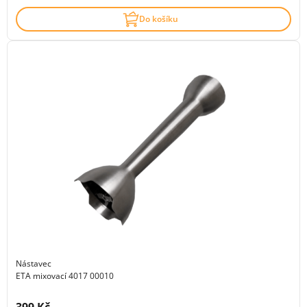
Do košíku
Nástavec
ETA mixovací 4017 00010
Cena s DPH: