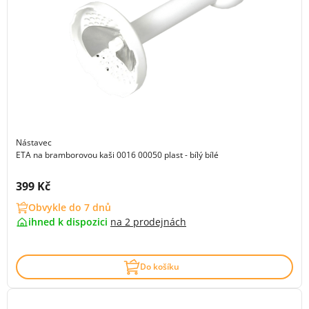
Nástavec
ETA na bramborovou kaši 0016 00050 plast - bílý bílé
Cena s DPH:
399 Kč
Obvykle do 7 dnů
ihned k dispozici
na
2 prodejnách
Do košíku