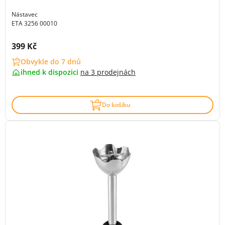
Nástavec
ETA 3256 00010
Cena s DPH:
399 Kč
Obvykle do 7 dnů
ihned k dispozici
na
3 prodejnách
Do košíku