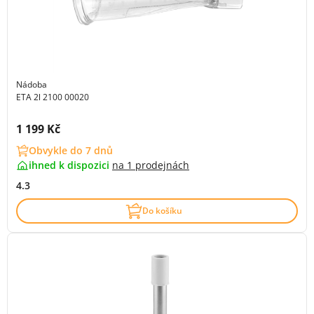
Nádoba
ETA 2l 2100 00020
Cena s DPH:
1 199 Kč
Obvykle do 7 dnů
ihned k dispozici
na
1 prodejnách
4.3
Do košíku