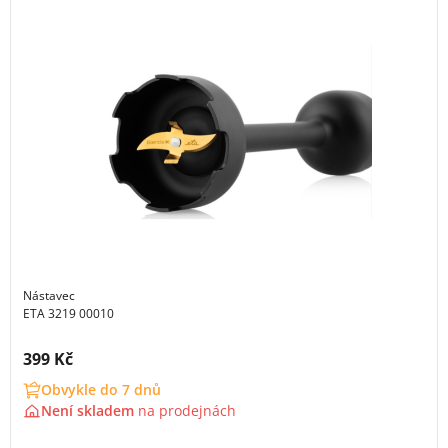
Nástavec
ETA 3219 00010
Cena s DPH:
399 Kč
Obvykle do 7 dnů
Není skladem
na
prodejnách