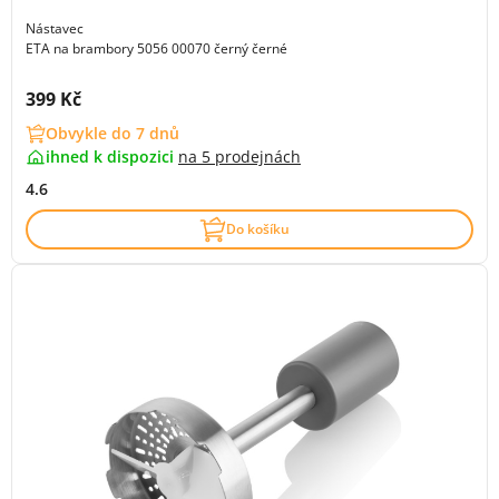
Nástavec
ETA na brambory 5056 00070 černý černé
Cena s DPH:
399 Kč
Obvykle do 7 dnů
ihned k dispozici
na
5 prodejnách
4.6
Do košíku