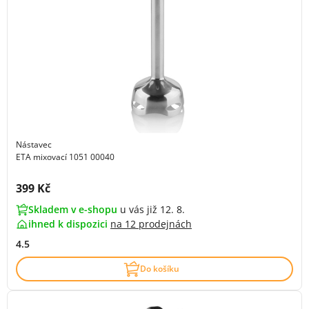
Nástavec
ETA mixovací 1051 00040
Cena s DPH:
399 Kč
Skladem v e-shopu
u vás již 12. 8.
ihned k dispozici
na
12 prodejnách
4.5
Do košíku