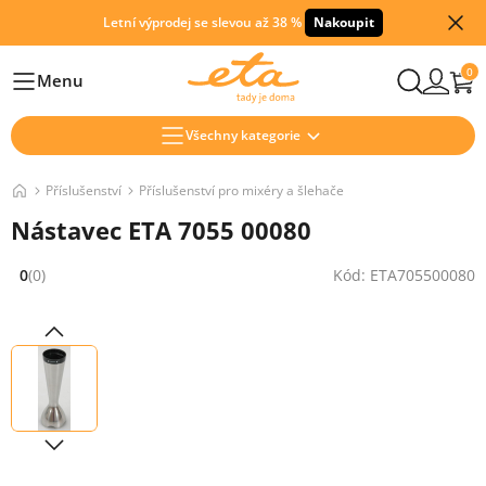
Letní výprodej se slevou až 38 %
Nakoupit
0
Menu
Hlavní
Všechny kategorie
Příslušenství
Příslušenství pro mixéry a šlehače
Nástavec ETA 7055 00080
0
(0)
Kód: ETA705500080
Hodnocení: 0 z 5 (0 recenzí)