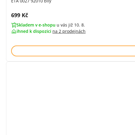
ETA 0027 92010 bílý
Cena s DPH:
699 Kč
Skladem v e-shopu
u vás již 10. 8.
ihned k dispozici
na
2 prodejnách