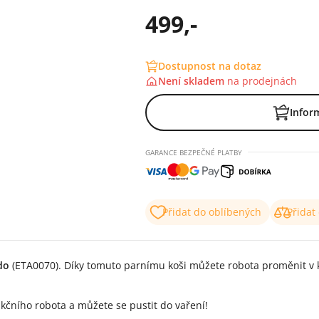
499,-
Dostupnost na dotaz
Není skladem
na
prodejnách
Infor
GARANCE BEZPEČNÉ PLATBY
Přidat do oblíbených
Přidat
do
(ETA0070). Díky tomuto parnímu koši můžete robota proměnit v kl
čního robota a můžete se pustit do vaření!