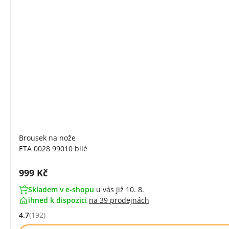
Brousek na nože
ETA 0028 99010 bílé
Cena s DPH:
999 Kč
Skladem v e-shopu
u vás již 10. 8.
ihned k dispozici
na
39 prodejnách
4.7
(192)
Hodnocení: 4.7 z 5 (192 recenzí)