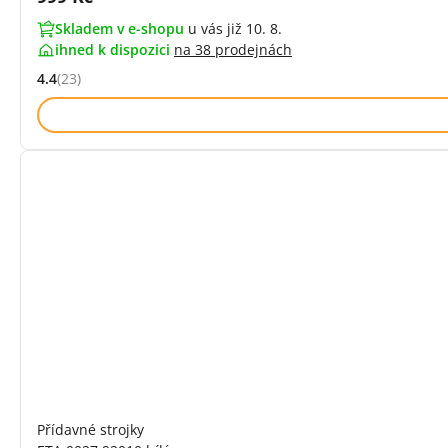
Skladem v e-shopu
u vás již 10. 8.
ihned k dispozici
na
38 prodejnách
4.4
(23)
Hodnocení: 4.4 z 5 (23 recenzí)
Přídavné strojky