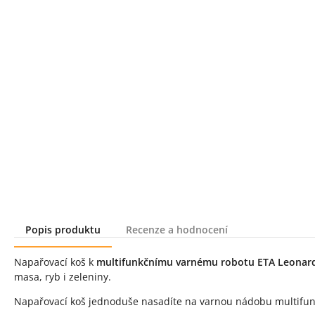
Popis produktu
Recenze a hodnocení
Popis produktu
Napařovací koš k
multifunkčnímu varnému robotu ETA Leonar
masa, ryb i zeleniny.
Napařovací koš jednoduše nasadíte na varnou nádobu multifunk