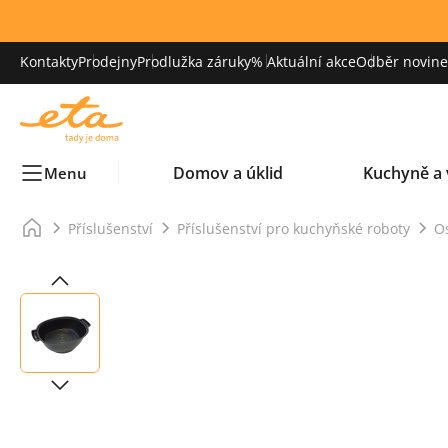
Kontakty
Prodejny
Prodlužka záruky
% Aktuální akce
Odběr novinek
Domov a úklid
Kuchyně a 
Menu
Příslušenství
Příslušenství pro kuchyňské roboty
Os