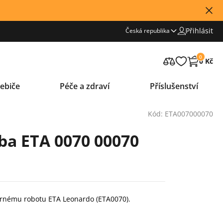
Přihlásit
Česká republika
0
0 Kč
ebiče
Péče a zdraví
Příslušenství
Kód: ETA007000070
ba ETA 0070 00070
arnému robotu ETA Leonardo (ETA0070).