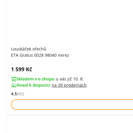
Louskáček ořechů
ETA Gratus 0028 98040 nerez
Cena s DPH:
1 599 Kč
Skladem v e-shopu
u vás již 10. 8.
ihned k dispozici
na
39 prodejnách
4.5
(65)
Hodnocení: 4.5 z 5 (65 recenzí)