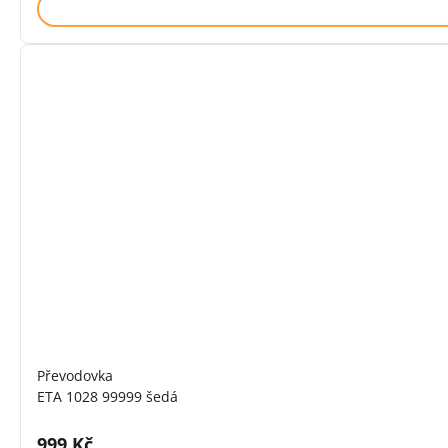
Převodovka
ETA 1028 99999 šedá
Cena s DPH:
999 Kč