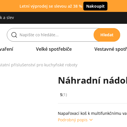
Letní výprodej se slevou až 38 %
Nakoupit
 a slev
Hledat
vaření
Velké spotřebiče
Vestavné spotř
tatní příslušenství pro kuchyňské roboty
Náhradní nádo
5
(1)
Hodnocení: 5 z 5 (1 recenzí)
Napařovací koš k multifunkčnímu v
Podrobný popis