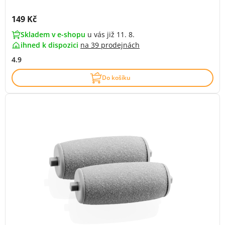
Cena s DPH:
149 Kč
Skladem v e-shopu
u vás již 11. 8.
ihned k dispozici
na
39 prodejnách
4.9
Do košíku