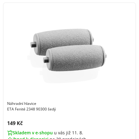
Náhradní hlavice
ETA Fenité 2348 90300 šedý
Cena s DPH:
149 Kč
Skladem v e-shopu
u vás již 11. 8.