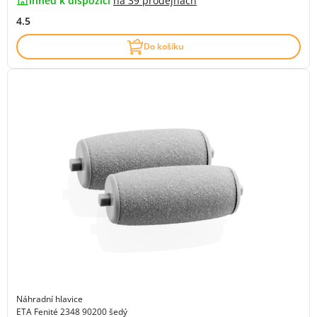
ihned k dispozici
na
39 prodejnách
4.5
Do košíku
Náhradní hlavice
ETA Fenité 2348 90200 šedý