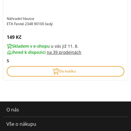
Náhradní hlavice
ETA Fenité 2348 90100 šedý
Cena s DPH:
149 Kč
Skladem v e-shopu
u vás již 11. 8.
ihned k dispozici
na
39 prodejnách
5
Do košíku
O nás
Vše o nákupu