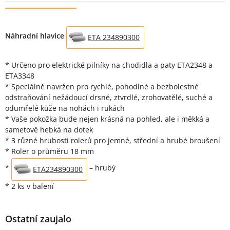
Popis produktu
Náhradní hlavice
ETA 234890300
* Určeno pro elektrické pilníky na chodidla a paty ETA2348 a
ETA3348
* Speciálně navržen pro rychlé, pohodlné a bezbolestné
odstraňování nežádoucí drsné, ztvrdlé, zrohovatělé, suché a
odumřelé kůže na nohách i rukách
* Vaše pokožka bude nejen krásná na pohled, ale i měkká a
sametově hebká na dotek
* 3 různé hrubosti rolerů pro jemné, střední a hrubé broušení
* Roler o průměru 18 mm
*
– hrubý
ETA234890300
* 2 ks v balení
Ostatní zaujalo