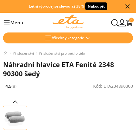
Letní výprodej se slevou až 38 %
Nakoupit
0
Menu
Hlavní
Všechny kategorie
Příslušenství
Příslušenství pro péči o tělo
Náhradní hlavice ETA Fenité 2348
90300 šedý
4.5
(8)
Kód: ETA234890300
Hodnocení: 4.5 z 5 (8 recenzí)