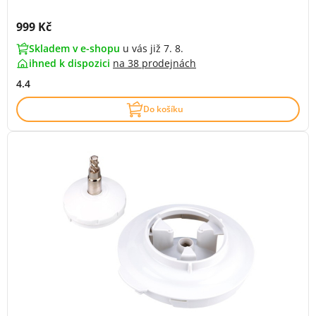
Cena s DPH:
999 Kč
Skladem v e-shopu
u vás již 7. 8.
ihned k dispozici
na
38 prodejnách
4.4
Do košíku