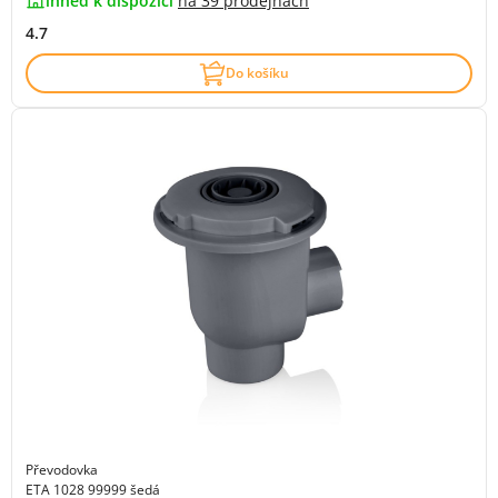
ihned k dispozici
na
39 prodejnách
4.7
Do košíku
Převodovka
ETA 1028 99999 šedá