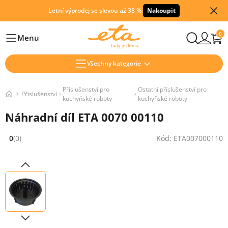
Letní výprodej se slevou až 38 %
Nakoupit
0
Menu
Hlavní
Všechny kategorie
Příslušenství pro
Ostatní příslušenství pro
Příslušenství
kuchyňské roboty
kuchyňské roboty
Náhradní díl ETA 0070 00110
0
(0)
Kód: ETA007000110
Hodnocení: 0 z 5 (0 recenzí)