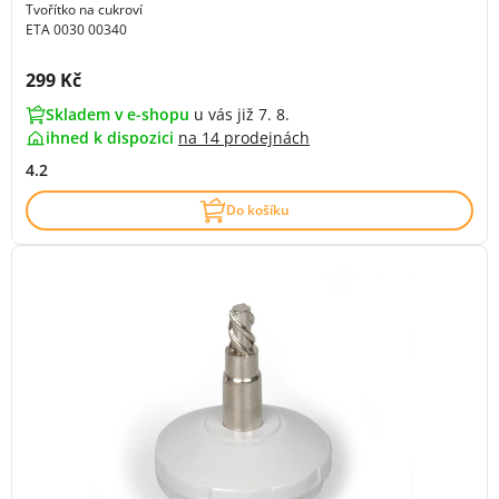
Tvořítko na cukroví
ETA 0030 00340
Cena s DPH:
299 Kč
Skladem v e-shopu
u vás již 7. 8.
ihned k dispozici
na
14 prodejnách
4.2
Do košíku