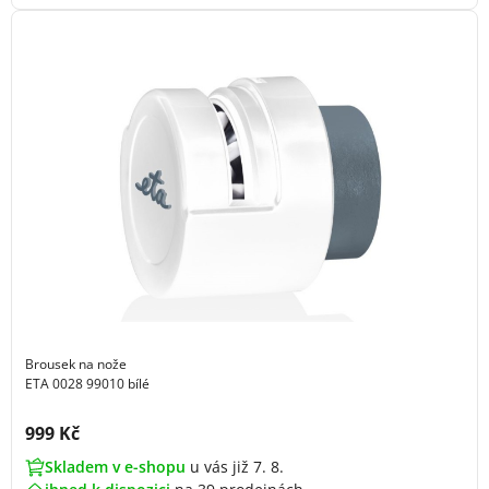
Brousek na nože
ETA 0028 99010 bílé
Cena s DPH:
999 Kč
Skladem v e-shopu
u vás již 7. 8.