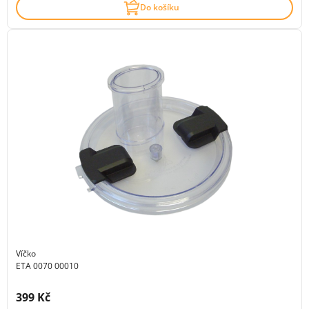
Do košíku
Víčko
ETA 0070 00010
Cena s DPH:
399 Kč