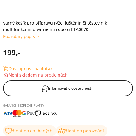
Varný košík pro přípravu rýže, luštěnin či těstovin k
multifunkčnímu varnému robotu ETA0070
Podrobný popis
199,-
Dostupnost na dotaz
Není skladem
na
prodejnách
Informovat o dostupnosti
GARANCE BEZPEČNÉ PLATBY
Přidat do oblíbených
Přidat do porovnání