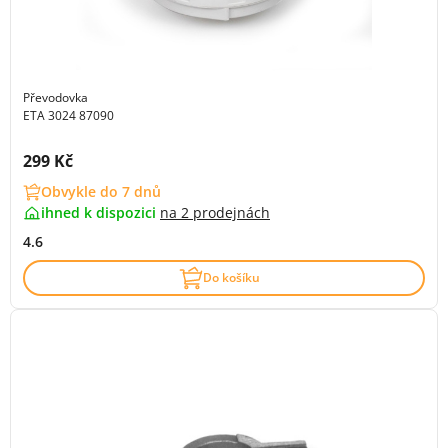
Převodovka
ETA 3024 87090
Cena s DPH:
299 Kč
Obvykle do 7 dnů
ihned k dispozici
na
2 prodejnách
4.6
Do košíku