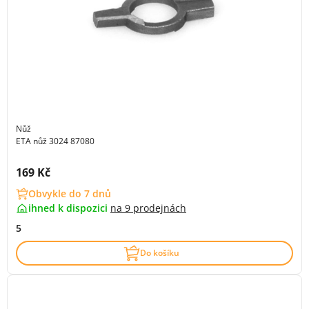
Nůž
ETA nůž 3024 87080
Cena s DPH:
169 Kč
Obvykle do 7 dnů
ihned k dispozici
na
9 prodejnách
5
Do košíku