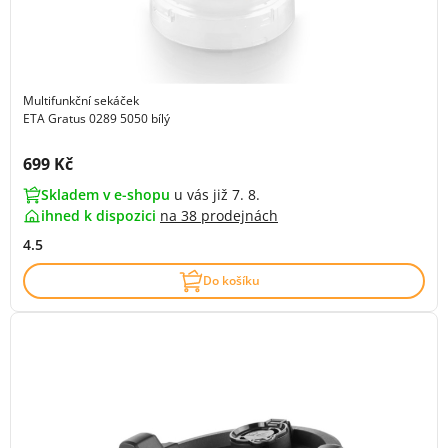
Multifunkční sekáček
ETA Gratus 0289 5050 bílý
Cena s DPH:
699 Kč
Skladem v e-shopu
u vás již 7. 8.
ihned k dispozici
na
38 prodejnách
4.5
Do košíku