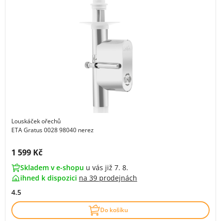
Louskáček ořechů
ETA Gratus 0028 98040 nerez
Cena s DPH:
1 599 Kč
Skladem v e-shopu
u vás již 7. 8.
ihned k dispozici
na
39 prodejnách
4.5
Do košíku