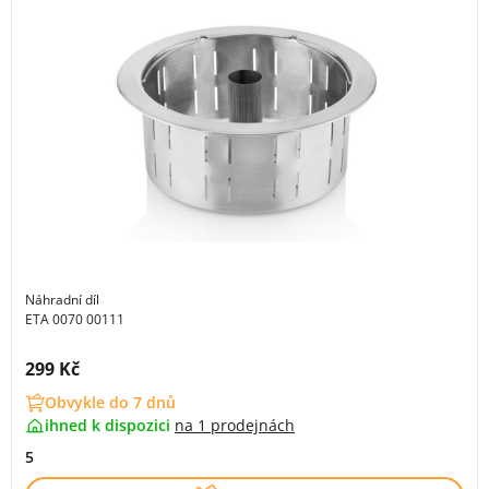
Náhradní díl
ETA 0070 00111
Cena s DPH:
299 Kč
Obvykle do 7 dnů
ihned k dispozici
na
1 prodejnách
5