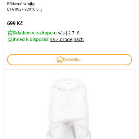
Přídavné strojky
ETA 0027 92010 bílý
Cena s DPH:
699 Kč
Skladem v e-shopu
u vás již 7. 8.
ihned k dispozici
na
2 prodejnách
Do košíku