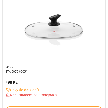
Víčko
ETA 0070 00051
Cena s DPH:
499 Kč
Obvykle do 7 dnů
Není skladem
na
prodejnách
5