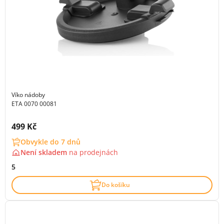
Víko nádoby
ETA 0070 00081
Cena s DPH:
499 Kč
Obvykle do 7 dnů
Není skladem
na
prodejnách
5
Do košíku