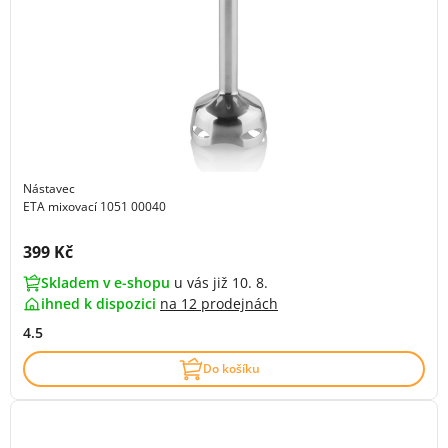
Nástavec
ETA mixovací 1051 00040
Cena s DPH:
399 Kč
Skladem v e-shopu
u vás již 10. 8.
ihned k dispozici
na
12 prodejnách
4.5
Do košíku