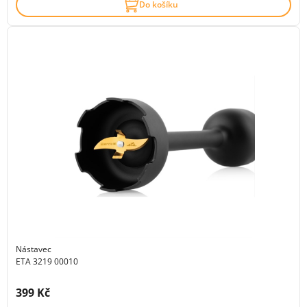
Do košíku
Nástavec
ETA 3219 00010
Cena s DPH:
399 Kč