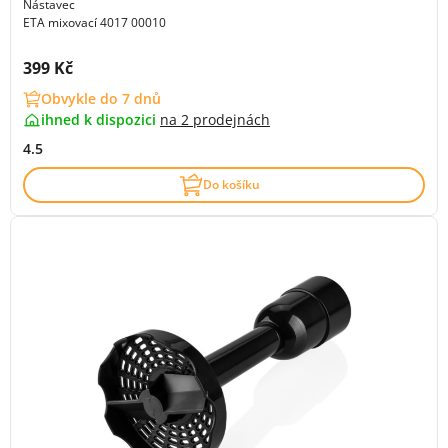
Nástavec
ETA mixovací 4017 00010
Cena s DPH:
399 Kč
Obvykle do 7 dnů
ihned k dispozici
na
2 prodejnách
4.5
Do košíku