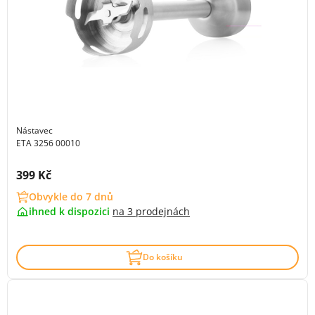
Nástavec
ETA 3256 00010
Cena s DPH:
399 Kč
Obvykle do 7 dnů
ihned k dispozici
na
3 prodejnách
Do košíku