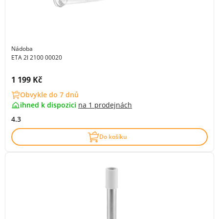
Nádoba
ETA 2l 2100 00020
Cena s DPH:
1 199 Kč
Obvykle do 7 dnů
ihned k dispozici
na
1 prodejnách
4.3
Do košíku