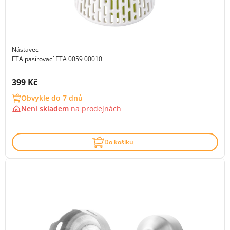
Nástavec
ETA pasírovací ETA 0059 00010
Cena s DPH:
399 Kč
Obvykle do 7 dnů
Není skladem
na
prodejnách
Do košíku