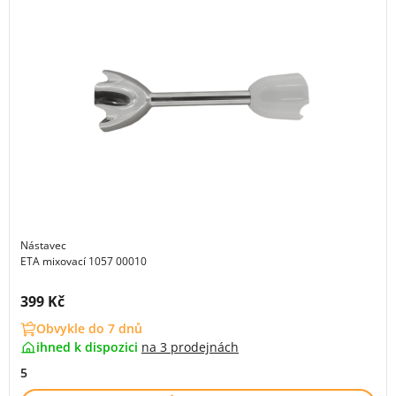
Nástavec
ETA mixovací 1057 00010
Cena s DPH:
399 Kč
Obvykle do 7 dnů
ihned k dispozici
na
3 prodejnách
5