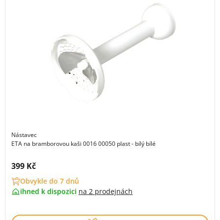
Nástavec
ETA na bramborovou kaši 0016 00050 plast - bílý bílé
Cena s DPH:
399 Kč
Obvykle do 7 dnů
ihned k dispozici
na
2 prodejnách