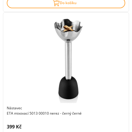
Do košíku
Nástavec
ETA mixovací 5013 00010 nerez - černý černé
Cena s DPH:
399 Kč