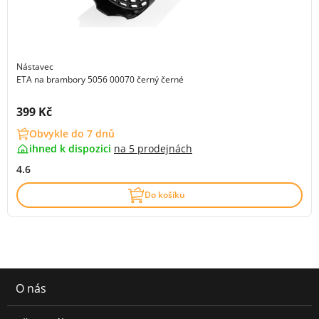
Nástavec
ETA na brambory 5056 00070 černý černé
Cena s DPH:
399 Kč
Obvykle do 7 dnů
ihned k dispozici
na
5 prodejnách
4.6
Do košíku
O nás