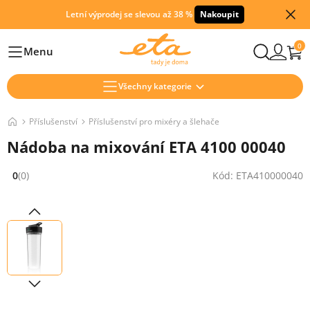
Letní výprodej se slevou až 38 %
Nakoupit
0
Menu
Hlavní
Všechny kategorie
Příslušenství
Příslušenství pro mixéry a šlehače
Nádoba na mixování ETA 4100 00040
0
(0)
Kód: ETA410000040
Hodnocení: 0 z 5 (0 recenzí)