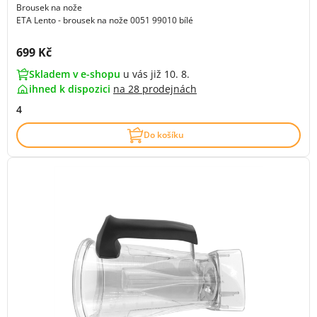
Brousek na nože
ETA Lento - brousek na nože 0051 99010 bílé
Cena s DPH:
699 Kč
Skladem v e-shopu
u vás již 10. 8.
ihned k dispozici
na
28 prodejnách
4
Do košíku