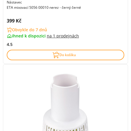
Nástavec
ETA mixovací 5056 00010 nerez - černý černé
Cena s DPH:
399 Kč
Obvykle do 7 dnů
ihned k dispozici
na
1 prodejnách
4.5
Do košíku