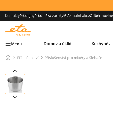
Kontakty
Prodejny
Prodlužka záruky
% Aktuální akce
Odběr novinek
Domov a úklid
Kuchyně a 
Menu
Příslušenství
Příslušenství pro mixéry a šlehače