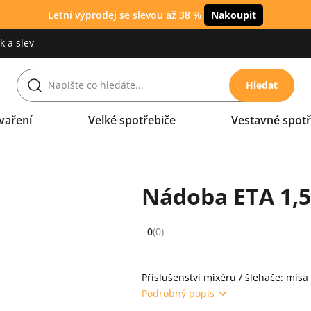
Letní výprodej se slevou až 38 %
Nakoupit
 a slev
Hledat
vaření
Velké spotřebiče
Vestavné spotř
Nádoba ETA 1,5
0
(0)
Hodnocení: 0 z 5 (0 recenzí)
Příslušenství mixéru / šlehače: mísa
Podrobný popis