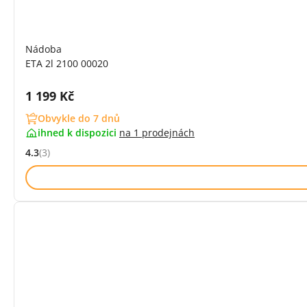
Nádoba
ETA 2l 2100 00020
Cena s DPH:
1 199 Kč
Obvykle do 7 dnů
ihned k dispozici
na
1 prodejnách
4.3
(3)
Hodnocení: 4.3 z 5 (3 recenzí)