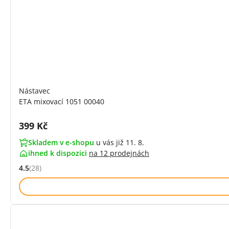
Nástavec
ETA mixovací 1051 00040
Cena s DPH:
399 Kč
Skladem v e-shopu
u vás již 11. 8.
ihned k dispozici
na
12 prodejnách
4.5
(28)
Hodnocení: 4.5 z 5 (28 recenzí)