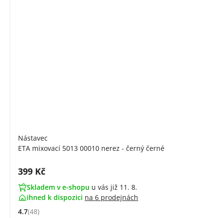
Nástavec
ETA mixovací 5013 00010 nerez - černý černé
Cena s DPH:
399 Kč
Skladem v e-shopu
u vás již 11. 8.
ihned k dispozici
na
6 prodejnách
4.7
(48)
Hodnocení: 4.7 z 5 (48 recenzí)