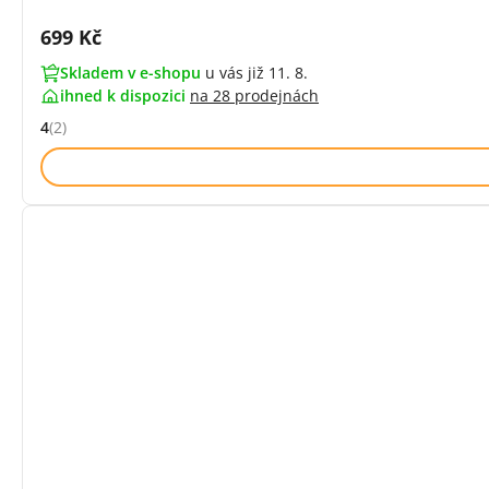
Cena s DPH:
699 Kč
Skladem v e-shopu
u vás již 11. 8.
ihned k dispozici
na
28 prodejnách
4
(2)
Hodnocení: 4 z 5 (2 recenzí)