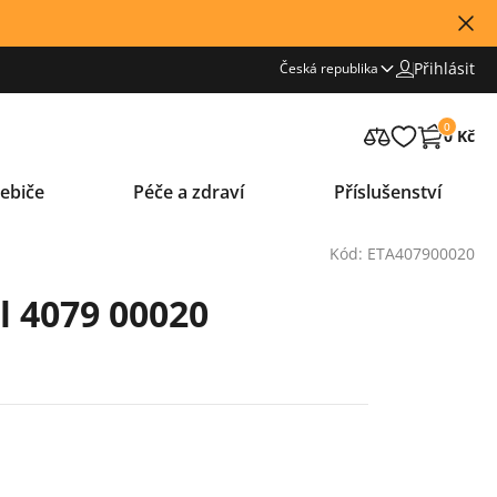
Přihlásit
Česká republika
0
0 Kč
ebiče
Péče a zdraví
Příslušenství
Kód: ETA407900020
l 4079 00020