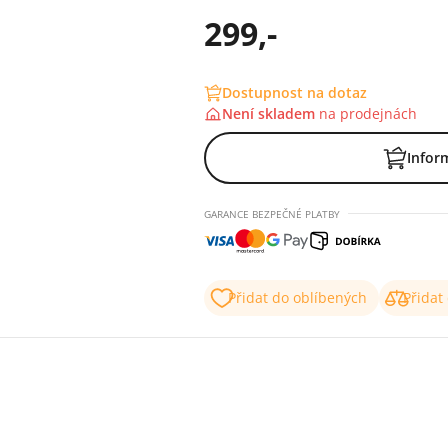
299,-
Dostupnost na dotaz
Není skladem
na
prodejnách
Infor
GARANCE BEZPEČNÉ PLATBY
Přidat do oblíbených
Přidat