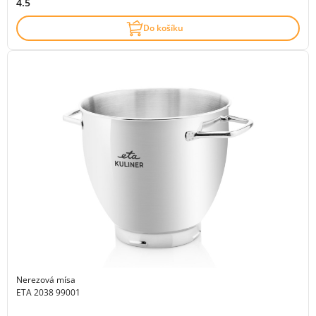
4.5
Do košíku
Nerezová mísa
ETA 2038 99001