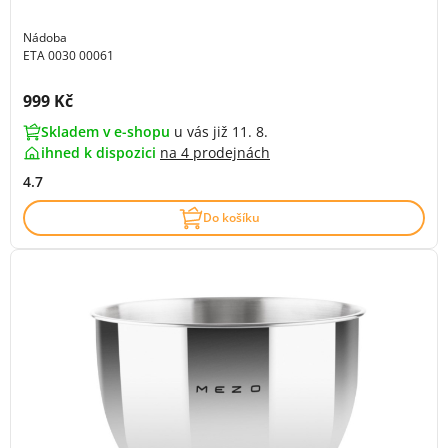
Nádoba
ETA 0030 00061
Cena s DPH:
999 Kč
Skladem v e-shopu
u vás již 11. 8.
ihned k dispozici
na
4 prodejnách
4.7
Do košíku