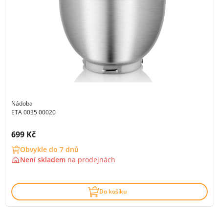
Nádoba
ETA 0035 00020
Cena s DPH:
699 Kč
Obvykle do 7 dnů
Není skladem
na
prodejnách
Do košíku