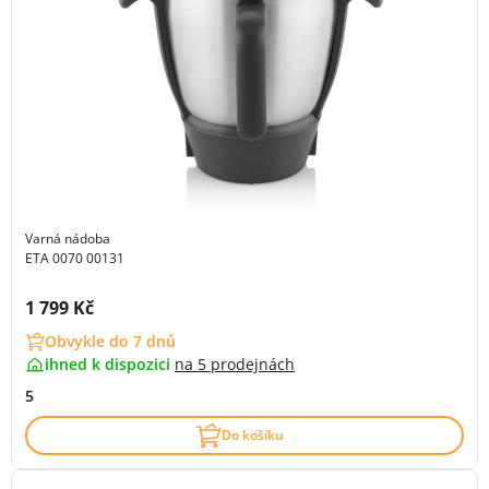
Varná nádoba
ETA 0070 00131
Cena s DPH:
1 799 Kč
Obvykle do 7 dnů
ihned k dispozici
na
5 prodejnách
5
Do košíku