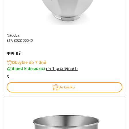
Nádoba
ETA 3023 00040
Cena s DPH:
999 Kč
Obvykle do 7 dnů
ihned k dispozici
na
1 prodejnách
5
Do košíku