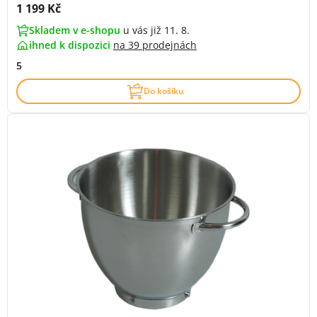
Cena s DPH:
1 199 Kč
Skladem v e-shopu
u vás již 11. 8.
ihned k dispozici
na
39 prodejnách
5
Do košíku