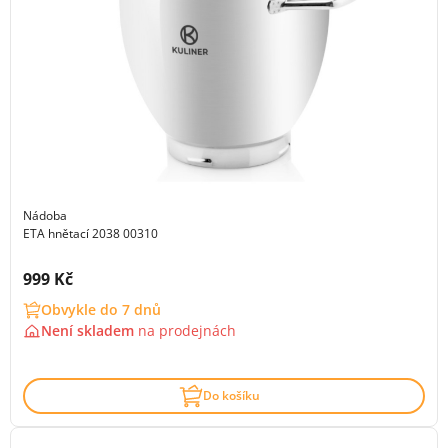
Nádoba
ETA hnětací 2038 00310
Cena s DPH:
999 Kč
Obvykle do 7 dnů
Není skladem
na
prodejnách
Do košíku