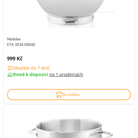
Nádoba
ETA 3034 00040
Cena s DPH:
999 Kč
Obvykle do 7 dnů
ihned k dispozici
na
1 prodejnách
Do košíku