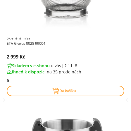
Skleněná mísa
ETA Gratus 0028 99004
Cena s DPH:
2 999 Kč
Skladem v e-shopu
u vás již 11. 8.
ihned k dispozici
na
35 prodejnách
5
Do košíku