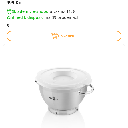
Cena s DPH:
999 Kč
Skladem v e-shopu
u vás již 11. 8.
ihned k dispozici
na
39 prodejnách
5
Do košíku