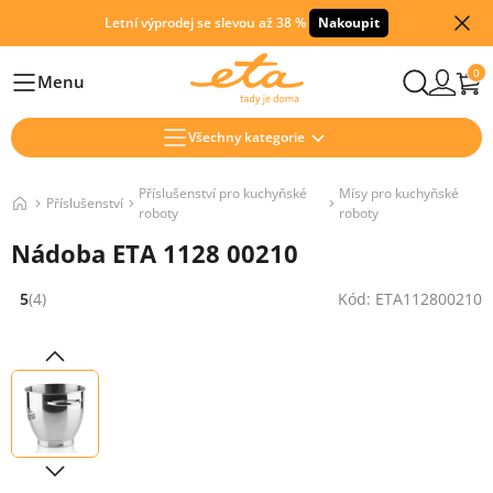
Letní výprodej se slevou až 38 %
Nakoupit
0
Menu
Hlavní
Všechny kategorie
Příslušenství pro kuchyňské
Mísy pro kuchyňské
Příslušenství
roboty
roboty
Nádoba ETA 1128 00210
5
(4)
Kód: ETA112800210
Hodnocení: 5 z 5 (4 recenzí)