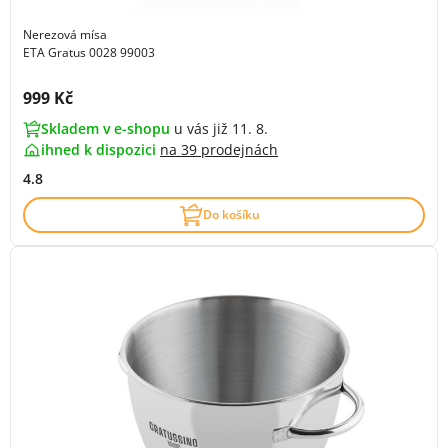
Nerezová mísa
ETA Gratus 0028 99003
Cena s DPH:
999 Kč
Skladem v e-shopu
u vás již 11. 8.
ihned k dispozici
na
39 prodejnách
4.8
Do košíku