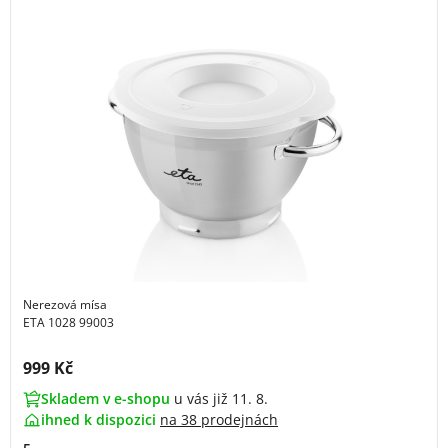
Nerezová mísa
ETA 1028 99003
Cena s DPH:
999 Kč
Skladem v e-shopu
u vás již 11. 8.
ihned k dispozici
na
38 prodejnách