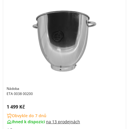
Nádoba
ETA 0038 00200
Cena s DPH:
1 499 Kč
Obvykle do 7 dnů
ihned k dispozici
na
13 prodejnách