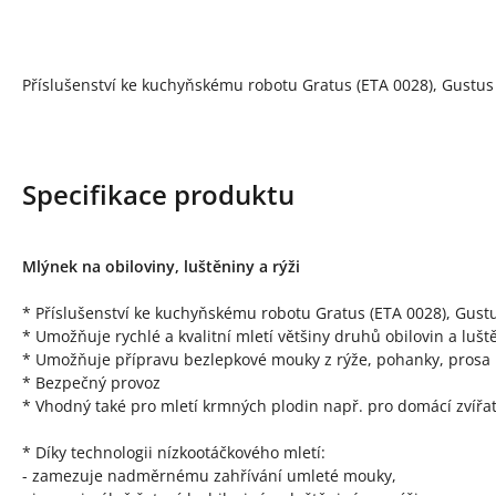
Příslušenství ke kuchyňskému robotu Gratus (ETA 0028), Gustus 
Specifikace produktu
Mlýnek na obiloviny, luštěniny a rýži
* Příslušenství ke kuchyňskému robotu Gratus (ETA 0028), Gust
* Umožňuje rychlé a kvalitní mletí většiny druhů obilovin a lušt
* Umožňuje přípravu bezlepkové mouky z rýže, pohanky, prosa ne
* Bezpečný provoz
* Vhodný také pro mletí krmných plodin např. pro domácí zvířa
* Díky technologii nízkootáčkového mletí:
- zamezuje nadměrnému zahřívání umleté mouky,