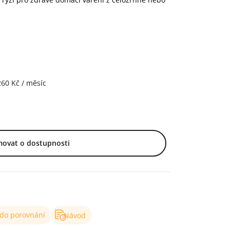
260 Kč / měsíc
movat o dostupnosti
 do porovnání
Návod