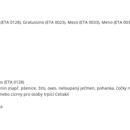
(ETA 0128), Gratussino (ETA 0023), Mezo (ETA 0033), Meno (ETA 003
us (ETA 0128)
ěnin (např. pšenice, žito, oves, neloupaný ječmen, pohanka, čočky r
bo cizrny pro osoby trpící Celiakií
ta