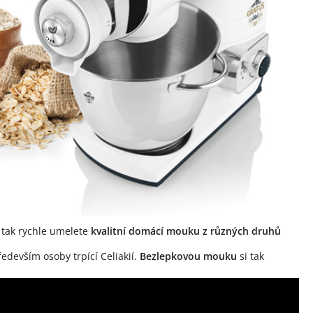
i tak rychle umelete
kvalitní domácí mouku z různých druhů
ředevším osoby trpící Celiakií.
Bezlepkovou mouku
si tak