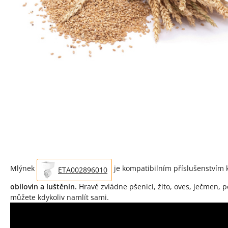
Mlýnek
je kompatibilním příslušenstvím
ETA002896010
obilovin a luštěnin.
Hravě zvládne pšenici, žito, oves, ječmen, po
můžete kdykoliv namlít sami.