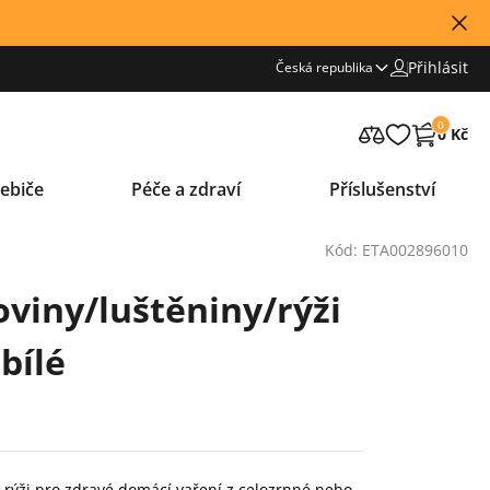
Přihlásit
Česká republika
0
0 Kč
ebiče
Péče a zdraví
Příslušenství
Kód: ETA002896010
oviny/luštěniny/rýži
bílé
a rýži pro zdravé domácí vaření z celozrnné nebo