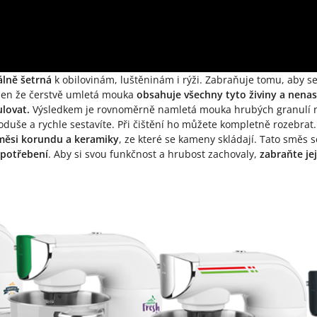
lně šetrná
k obilovinám, luštěninám i rýži. Zabraňuje tomu, aby s
ejen že čerstvě umletá mouka
obsahuje všechny tyto živiny a nena
ulovat.
Výsledkem je rovnoměrně namletá mouka hrubých granulí ne
oduše a rychle sestavíte. Při čištění ho můžete kompletně rozebrat
směsi korundu a keramiky
, ze které se kameny skládají. Tato směs se
opotřebení
. Aby si svou funkčnost a hrubost zachovaly,
zabraňte je