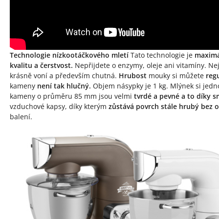
Technologie nízkootáčkového mletí
Tato technologie je
maximá
kvalitu a čerstvost.
Nepřijdete o enzymy, oleje ani vitamíny. N
krásně voní a především chutná.
Hrubost
mouky si můžete
reg
kameny
není tak hlučný.
Objem násypky je 1 kg. Mlýnek si jedn
kameny o průměru 85 mm jsou velmi
tvrdé a pevné a to díky 
vzduchové kapsy, díky kterým
zůstává povrch stále hrubý bez 
balení.