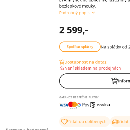
bezlepkové mouky.
Podrobný popis
2 599,-
Na splátky od 
Spočítat splátky
Dostupnost na dotaz
Není skladem
na
prodejnách
Infor
GARANCE BEZPEČNÉ PLATBY
Přidat do oblíbených
Přidat
Recenze a hodnocení