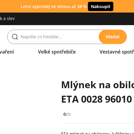
Letní výprodej se slevou až 38 %
Nakoupit
 a slev
Hledat
vaření
Velké spotřebiče
Vestavné spotř
Mlýnek na obil
ETA 0028 96010 
0
(0)
Hodnocení: 0 z 5 (0 recenzí)
ETA mlýnek na obiloviny, luštěniny 