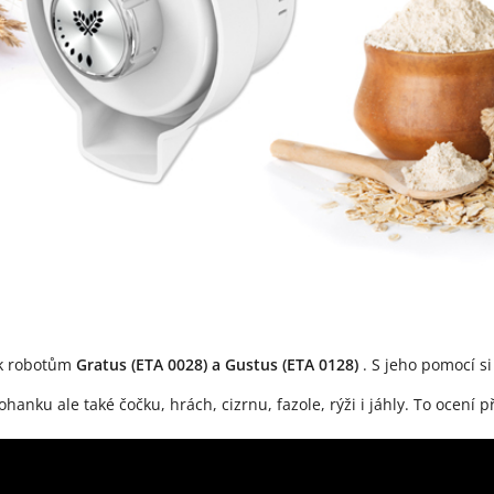
 k robotům
Gratus (ETA 0028) a Gustus (ETA 0128)
. S jeho pomocí s
hanku ale také čočku, hrách, cizrnu, fazole, rýži i jáhly. To ocení p