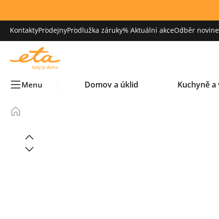
Kontakty
Prodejny
Prodlužka záruky
% Aktuální akce
Odběr novinek
Domov a úklid
Kuchyně a 
Menu