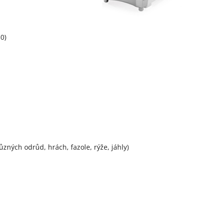
0)
ůzných odrůd, hrách, fazole, rýže, jáhly)