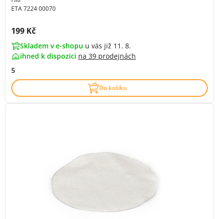
ETA 7224 00070
Cena s DPH:
199 Kč
Skladem v e-shopu
u vás již 11. 8.
ihned k dispozici
na
39 prodejnách
5
Do košíku