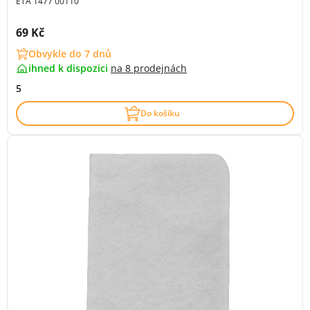
ETA 1477 00110
Cena s DPH:
69 Kč
Obvykle do 7 dnů
ihned k dispozici
na
8 prodejnách
5
Do košíku