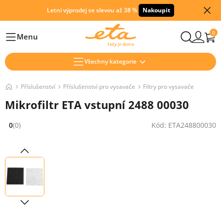
Letní výprodej se slevou až 38 %
Nakoupit
0
Menu
Hlavní
Všechny kategorie
Příslušenství
Příslušenství pro vysavače
Filtry pro vysavače
Mikrofiltr ETA vstupní 2488 00030
0
(0)
Kód: ETA248800030
Hodnocení: 0 z 5 (0 recenzí)