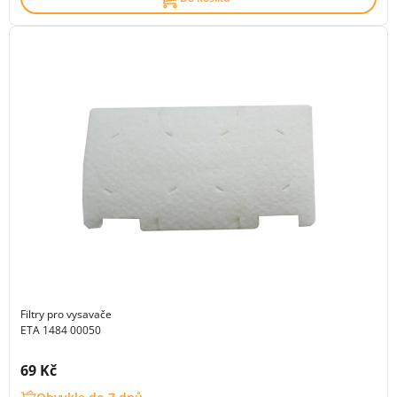
Filtry pro vysavače
ETA 1484 00050
Cena s DPH:
69 Kč