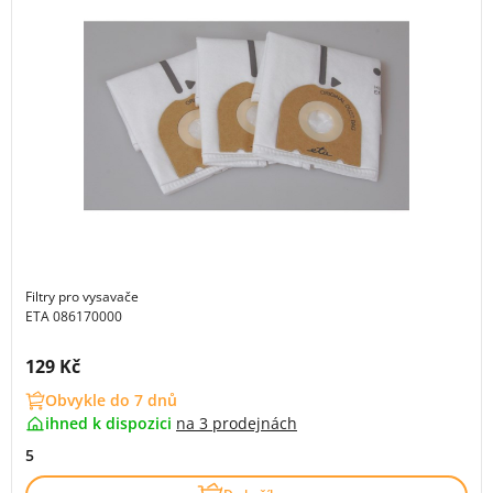
Filtry pro vysavače
ETA 086170000
Cena s DPH:
129 Kč
Obvykle do 7 dnů
ihned k dispozici
na
3 prodejnách
5