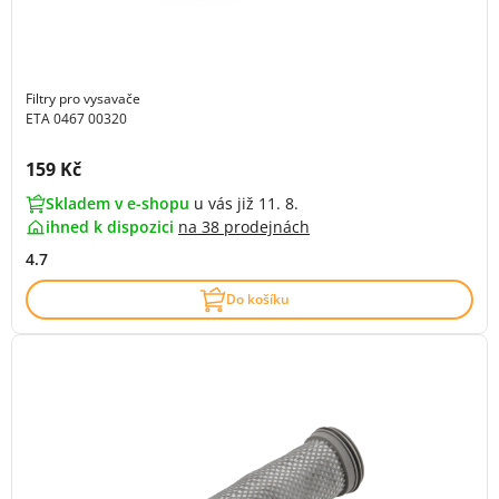
Filtry pro vysavače
ETA 0467 00320
Cena s DPH:
159 Kč
Skladem v e-shopu
u vás již 11. 8.
ihned k dispozici
na
38 prodejnách
4.7
Do košíku