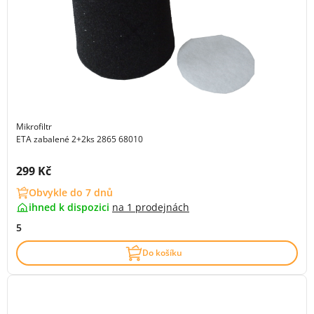
Mikrofiltr
ETA zabalené 2+2ks 2865 68010
Cena s DPH:
299 Kč
Obvykle do 7 dnů
ihned k dispozici
na
1 prodejnách
5
Do košíku