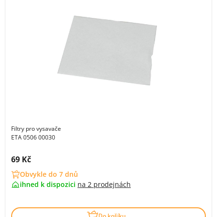
Filtry pro vysavače
ETA 0506 00030
Cena s DPH:
69 Kč
Obvykle do 7 dnů
ihned k dispozici
na
2 prodejnách
Do košíku