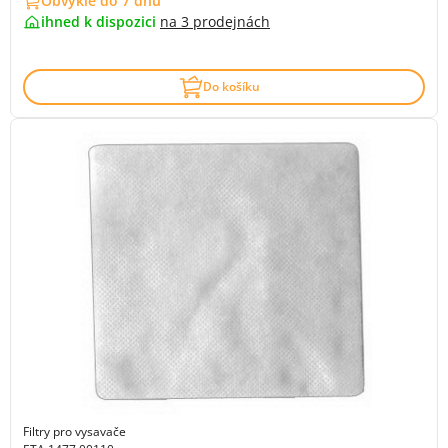
Obvykle do 7 dnů
ihned k dispozici
na
3 prodejnách
Do košíku
Filtry pro vysavače