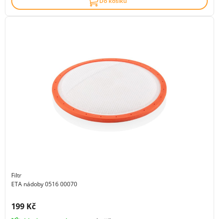
Do košíku
Filtr
ETA nádoby 0516 00070
Cena s DPH:
199 Kč