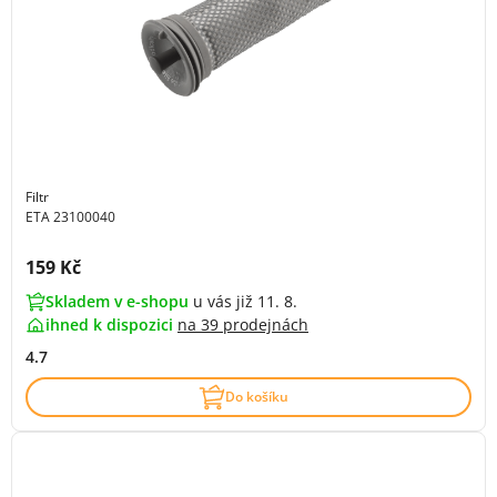
Filtr
ETA 23100040
Cena s DPH:
159 Kč
Skladem v e-shopu
u vás již 11. 8.
ihned k dispozici
na
39 prodejnách
4.7
Do košíku