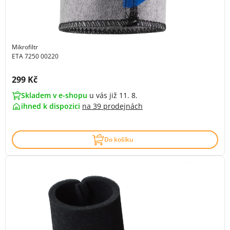
Mikrofiltr
ETA 7250 00220
Cena s DPH:
299 Kč
Skladem v e-shopu
u vás již 11. 8.
ihned k dispozici
na
39 prodejnách
Do košíku