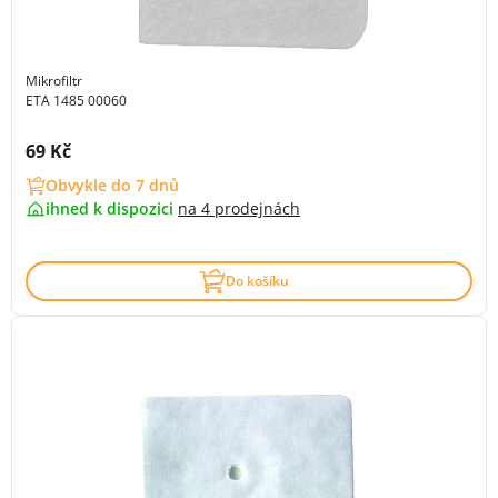
Mikrofiltr
ETA 1485 00060
Cena s DPH:
69 Kč
Obvykle do 7 dnů
ihned k dispozici
na
4 prodejnách
Do košíku