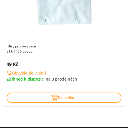
Filtry pro vysavače
ETA 1476 00050
Cena s DPH:
49 Kč
Obvykle do 7 dnů
ihned k dispozici
na
3 prodejnách
Do košíku