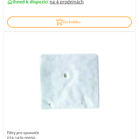
ihned k dispozici
na
4 prodejnách
Do košíku
Filtry pro vysavače
ETA 1476 00050