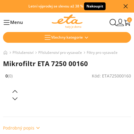
Letní výprodej se slevou až 38 %
Nakoupit
0
Menu
Hlavní
Všechny kategorie
Příslušenství
Příslušenství pro vysavače
Filtry pro vysavače
Mikrofiltr ETA 7250 00160
0
(0)
Kód: ETA725000160
Hodnocení: 0 z 5 (0 recenzí)
Podrobný popis