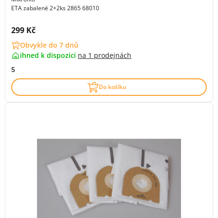
ETA zabalené 2+2ks 2865 68010
Cena s DPH:
299 Kč
Obvykle do 7 dnů
ihned k dispozici
na
1 prodejnách
5
Do košíku