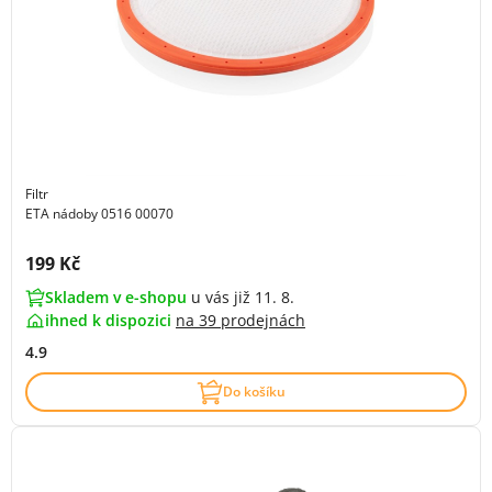
Filtr
ETA nádoby 0516 00070
Cena s DPH:
199 Kč
Skladem v e-shopu
u vás již 11. 8.
ihned k dispozici
na
39 prodejnách
4.9
Do košíku