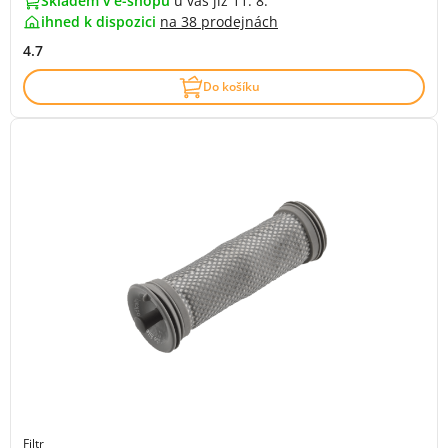
Skladem v e-shopu
u vás již 11. 8.
ihned k dispozici
na
38 prodejnách
4.7
Do košíku
Filtr