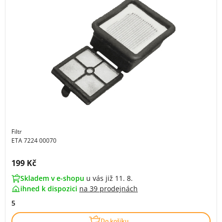
Filtr
ETA 7224 00070
Cena s DPH:
199 Kč
Skladem v e-shopu
u vás již 11. 8.
ihned k dispozici
na
39 prodejnách
5
Do košíku