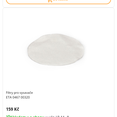
Filtry pro vysavače
ETA 0467 00320
Cena s DPH:
159 Kč