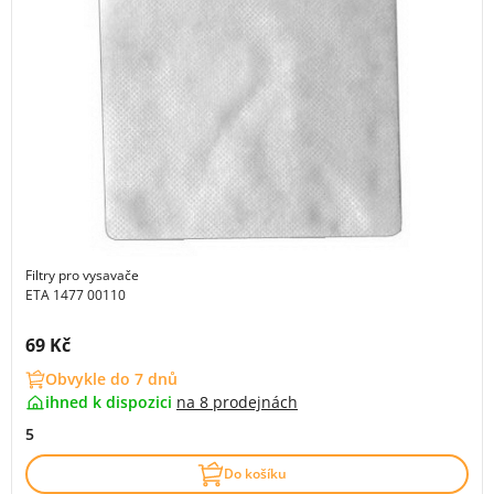
Filtry pro vysavače
ETA 1477 00110
Cena s DPH:
69 Kč
Obvykle do 7 dnů
ihned k dispozici
na
8 prodejnách
5
Do košíku