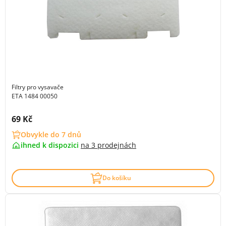
Filtry pro vysavače
ETA 1484 00050
Cena s DPH:
69 Kč
Obvykle do 7 dnů
ihned k dispozici
na
3 prodejnách
Do košíku