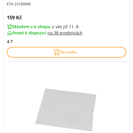
ETA 23100040
Cena s DPH:
159 Kč
Skladem v e-shopu
u vás již 11. 8.
ihned k dispozici
na
38 prodejnách
4.7
Do košíku