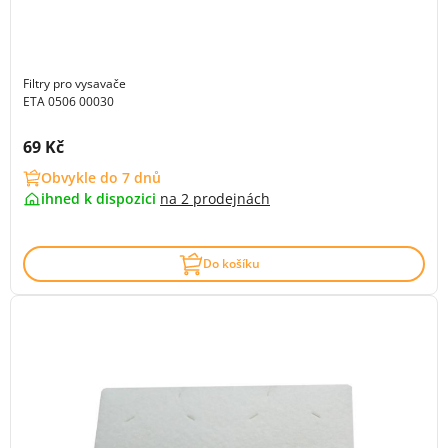
Filtry pro vysavače
ETA 0506 00030
Cena s DPH:
69 Kč
Obvykle do 7 dnů
ihned k dispozici
na
2 prodejnách
Do košíku