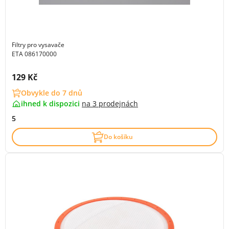
Filtry pro vysavače
ETA 086170000
Cena s DPH:
129 Kč
Obvykle do 7 dnů
ihned k dispozici
na
3 prodejnách
5
Do košíku