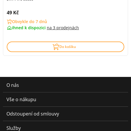
Cena s DPH:
49 Kč
Obvykle do 7 dnů
ihned k dispozici
na
3 prodejnách
Do košíku
O nás
Vše o nákupu
Odstoupení od smlouvy
Služby