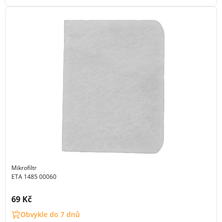
Mikrofiltr
ETA 1485 00060
Cena s DPH:
69 Kč
Obvykle do 7 dnů