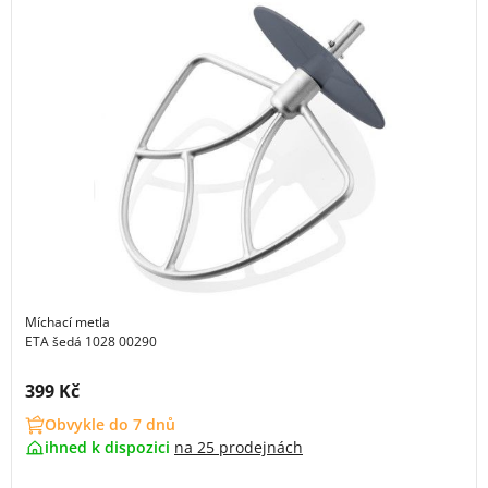
Míchací metla
ETA šedá 1028 00290
Cena s DPH:
399 Kč
Obvykle do 7 dnů
ihned k dispozici
na
25 prodejnách