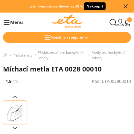
Letní výprodej se slevou až 38 %
Nakoupit
0
Menu
Hlavní
Všechny kategorie
Příslušenství pro kuchyňské
Metly pro kuchyňské
Příslušenství
roboty
roboty
Míchací metla ETA 0028 00010
4.5
(11)
Kód: ETA002800010
Hodnocení: 4.5 z 5 (11 recenzí)