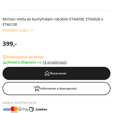
Míchací metla ke kuchyňským robotům ETA0038, ETA0028 a
ETA0128
Podrobný popis
399,-
Dostupnost na dotaz
ihned k dispozici
na
14 prodejnách
Rezervovat
Informovat o dostupnosti
GARANCE BEZPEČNÉ PLATBY