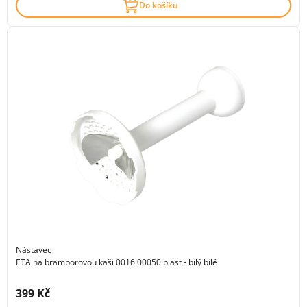
Do košíku
Nástavec
ETA na bramborovou kaši 0016 00050 plast - bílý bílé
Cena s DPH:
399 Kč