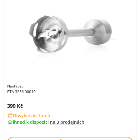
Nástavec
ETA 3256 00010
Cena s DPH:
399 Kč
Obvykle do 7 dnů
ihned k dispozici
na
3 prodejnách