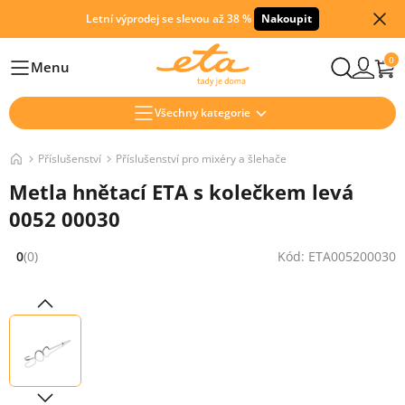
Letní výprodej se slevou až 38 %
Nakoupit
0
Menu
Hlavní
Všechny kategorie
Příslušenství
Příslušenství pro mixéry a šlehače
Metla hnětací ETA s kolečkem levá
0052 00030
0
(0)
Kód: ETA005200030
Hodnocení: 0 z 5 (0 recenzí)