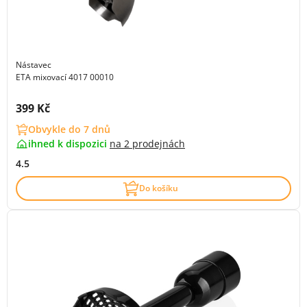
Nástavec
ETA mixovací 4017 00010
Cena s DPH:
399 Kč
Obvykle do 7 dnů
ihned k dispozici
na
2 prodejnách
4.5
Do košíku