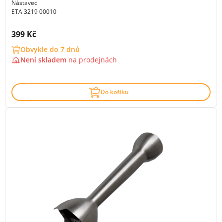
Nástavec
ETA 3219 00010
Cena s DPH:
399 Kč
Obvykle do 7 dnů
Není skladem
na
prodejnách
Do košíku