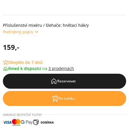
Příslušenství mixéru / šlehače: hnětací hák/y
Podrobný popis
159,-
Obvykle do 7 dnů
ihned k dispozici
na
3 prodejnách
Rezervovat
Do košíku
GARANCE BEZPEČNÉ PLATBY