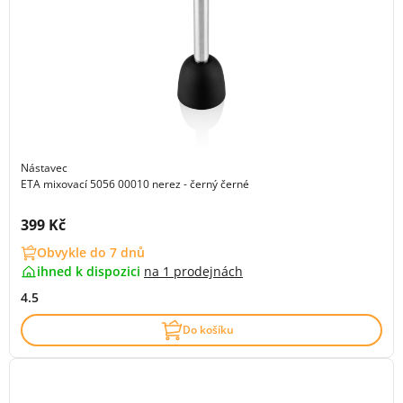
Nástavec
ETA mixovací 5056 00010 nerez - černý černé
Cena s DPH:
399 Kč
Obvykle do 7 dnů
ihned k dispozici
na
1 prodejnách
4.5
Do košíku