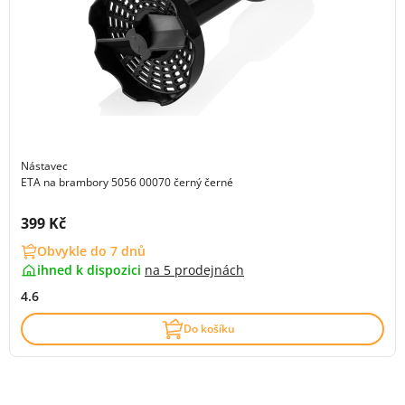
Nástavec
ETA na brambory 5056 00070 černý černé
Cena s DPH:
399 Kč
Obvykle do 7 dnů
ihned k dispozici
na
5 prodejnách
4.6
Do košíku