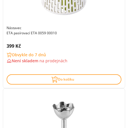
Nástavec
ETA pasírovací ETA 0059 00010
Cena s DPH:
399 Kč
Obvykle do 7 dnů
Není skladem
na
prodejnách
Do košíku