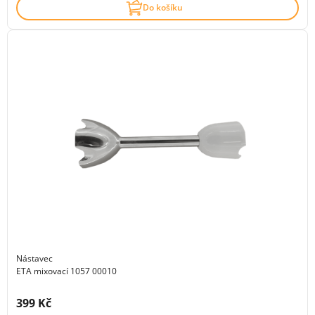
Do košíku
Nástavec
ETA mixovací 1057 00010
Cena s DPH:
399 Kč