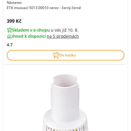
Nástavec
ETA mixovací 5013 00010 nerez - černý černé
Cena s DPH:
399 Kč
Skladem v e-shopu
u vás již 10. 8.
ihned k dispozici
na
5 prodejnách
4.7
Do košíku