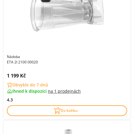
Nádoba
ETA 2l 2100 00020
Cena s DPH:
1 199 Kč
Obvykle do 7 dnů
ihned k dispozici
na
1 prodejnách
4.3
Do košíku