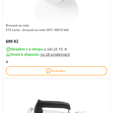
Brousek na nože
ETA Lento - brousek na nože 0051 99010 bílé
Cena s DPH:
699 Kč
Skladem v e-shopu
u vás již 10. 8.
ihned k dispozici
na
28 prodejnách
4
Do košíku