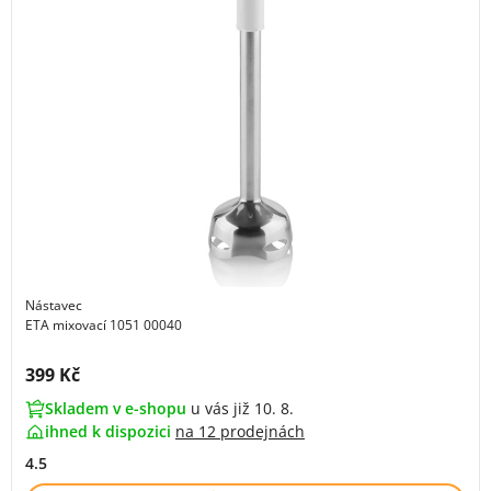
Nástavec
ETA mixovací 1051 00040
Cena s DPH:
399 Kč
Skladem v e-shopu
u vás již 10. 8.
ihned k dispozici
na
12 prodejnách
4.5