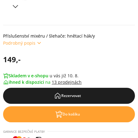
Příslušenství mixéru / šlehače: hnětací hák/y
Podrobný popis
149,-
Skladem v e-shopu
u vás již 10. 8.
ihned k dispozici
na
13 prodejnách
Rezervovat
Do košíku
GARANCE BEZPEČNÉ PLATBY