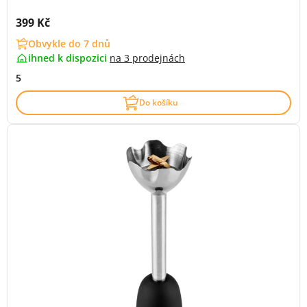
Cena s DPH:
399 Kč
Obvykle do 7 dnů
ihned k dispozici
na
3 prodejnách
5
Do košíku