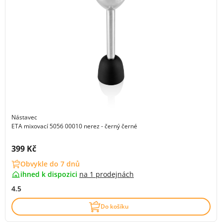
Nástavec
ETA mixovací 5056 00010 nerez - černý černé
Cena s DPH:
399 Kč
Obvykle do 7 dnů
ihned k dispozici
na
1 prodejnách
4.5
Do košíku