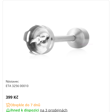
Nástavec
ETA 3256 00010
Cena s DPH:
399 Kč
Obvykle do 7 dnů
ihned k dispozici
na
3 prodejnách