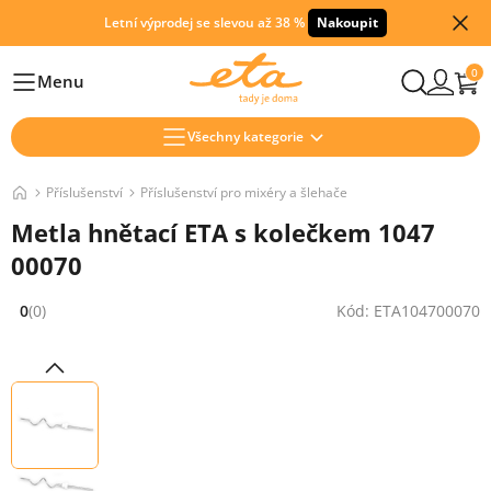
Letní výprodej se slevou až 38 %
Nakoupit
0
Menu
Hlavní
Všechny kategorie
Příslušenství
Příslušenství pro mixéry a šlehače
Metla hnětací ETA s kolečkem 1047
00070
0
(0)
Kód: ETA104700070
Hodnocení: 0 z 5 (0 recenzí)