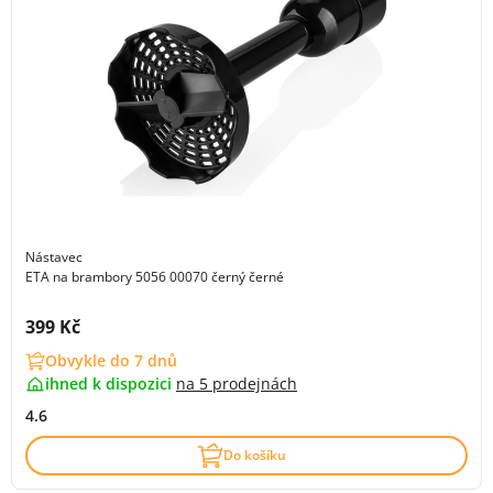
Nástavec
ETA na brambory 5056 00070 černý černé
Cena s DPH:
399 Kč
Obvykle do 7 dnů
ihned k dispozici
na
5 prodejnách
4.6
Do košíku