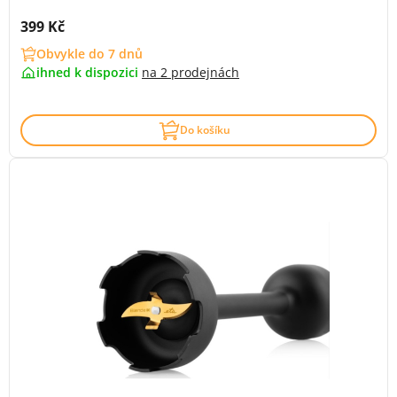
Cena s DPH:
399 Kč
Obvykle do 7 dnů
ihned k dispozici
na
2 prodejnách
Do košíku