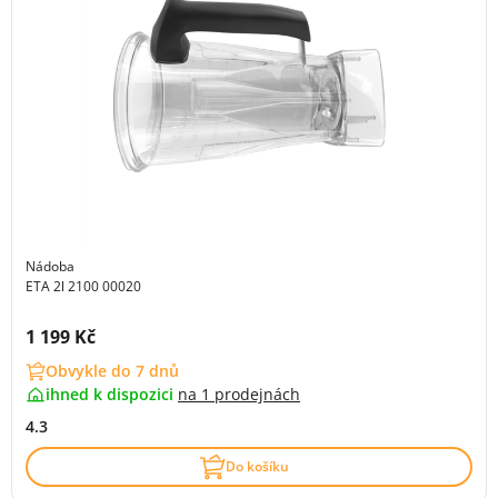
Nádoba
ETA 2l 2100 00020
Cena s DPH:
1 199 Kč
Obvykle do 7 dnů
ihned k dispozici
na
1 prodejnách
4.3
Do košíku