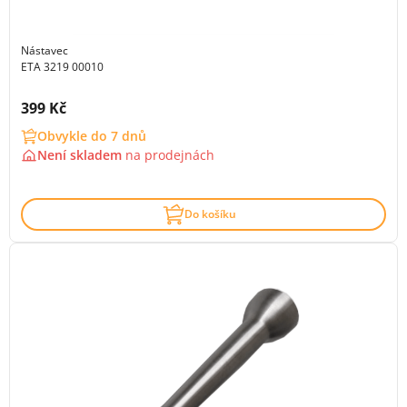
Nástavec
ETA 3219 00010
Cena s DPH:
399 Kč
Obvykle do 7 dnů
Není skladem
na
prodejnách
Do košíku