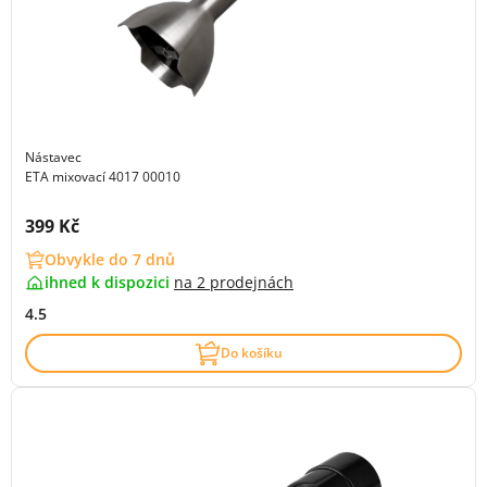
Nástavec
ETA mixovací 4017 00010
Cena s DPH:
399 Kč
Obvykle do 7 dnů
ihned k dispozici
na
2 prodejnách
4.5
Do košíku