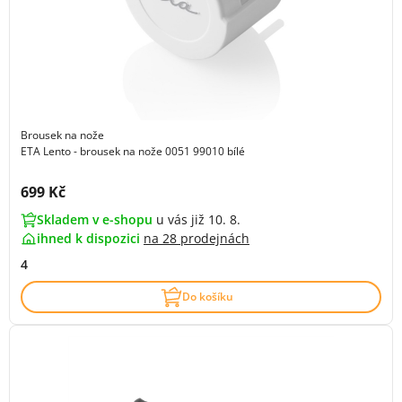
Brousek na nože
ETA Lento - brousek na nože 0051 99010 bílé
Cena s DPH:
699 Kč
Skladem v e-shopu
u vás již 10. 8.
ihned k dispozici
na
28 prodejnách
4
Do košíku