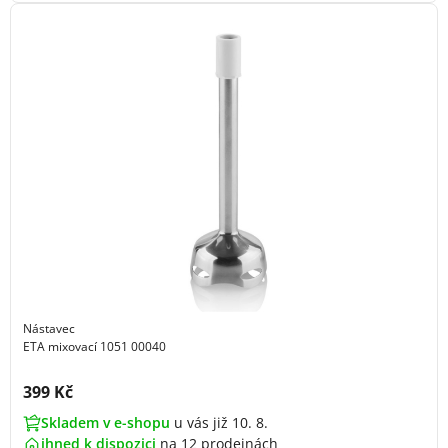
Nástavec
ETA mixovací 1051 00040
Cena s DPH:
399 Kč
Skladem v e-shopu
u vás již 10. 8.
ihned k dispozici
na
12 prodejnách