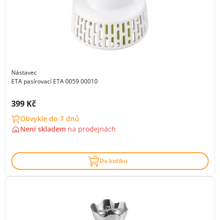
Nástavec
ETA pasírovací ETA 0059 00010
Cena s DPH:
399 Kč
Obvykle do 7 dnů
Není skladem
na
prodejnách
Do košíku