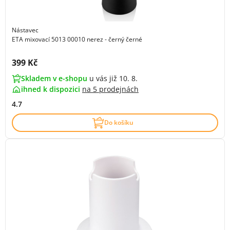
Nástavec
ETA mixovací 5013 00010 nerez - černý černé
Cena s DPH:
399 Kč
Skladem v e-shopu
u vás již 10. 8.
ihned k dispozici
na
5 prodejnách
4.7
Do košíku