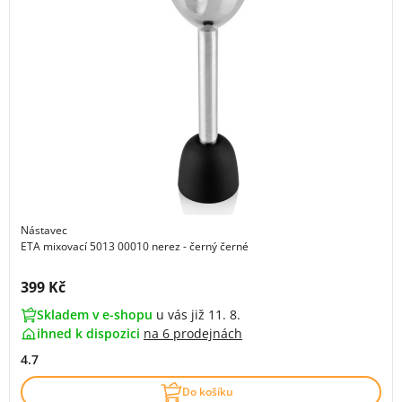
Nástavec
ETA mixovací 5013 00010 nerez - černý černé
Cena s DPH:
399 Kč
Skladem v e-shopu
u vás již 11. 8.
ihned k dispozici
na
6 prodejnách
4.7
Do košíku