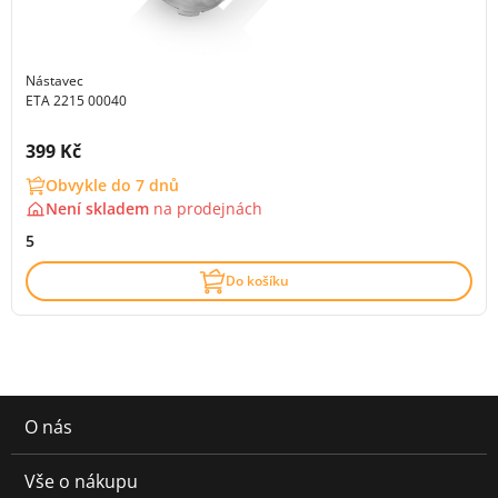
Nástavec
ETA 2215 00040
Cena s DPH:
399 Kč
Obvykle do 7 dnů
Není skladem
na
prodejnách
5
Do košíku
O nás
Vše o nákupu