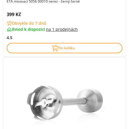
ETA mixovací 5056 00010 nerez - černý černé
Cena s DPH:
399 Kč
Obvykle do 7 dnů
ihned k dispozici
na
1 prodejnách
4.5
Do košíku