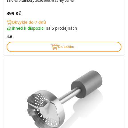
ETA na brambory 5056 00070 černý černé
Cena s DPH:
399 Kč
Obvykle do 7 dnů
ihned k dispozici
na
5 prodejnách
4.6
Do košíku