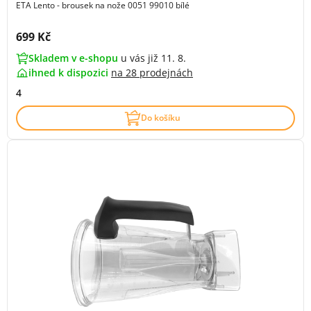
ETA Lento - brousek na nože 0051 99010 bílé
Cena s DPH:
699 Kč
Skladem v e-shopu
u vás již 11. 8.
ihned k dispozici
na
28 prodejnách
4
Do košíku