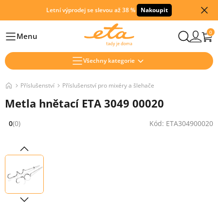
Letní výprodej se slevou až 38 %
Nakoupit
0
Menu
Hlavní
Všechny kategorie
Příslušenství
Příslušenství pro mixéry a šlehače
Metla hnětací ETA 3049 00020
0
(0)
Kód: ETA304900020
Hodnocení: 0 z 5 (0 recenzí)