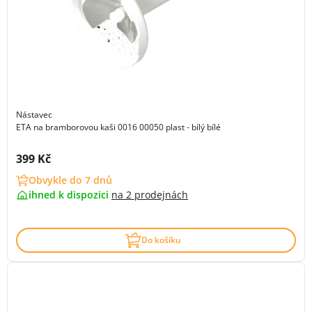
Nástavec
ETA na bramborovou kaši 0016 00050 plast - bílý bílé
Cena s DPH:
399 Kč
Obvykle do 7 dnů
ihned k dispozici
na
2 prodejnách
Do košíku