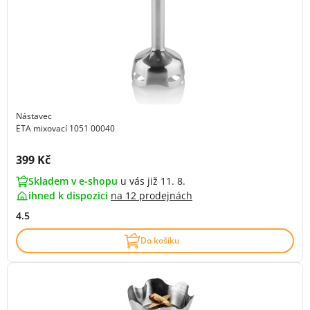
Nástavec
ETA mixovací 1051 00040
Cena s DPH:
399 Kč
Skladem v e-shopu
u vás již 11. 8.
ihned k dispozici
na
12 prodejnách
4.5
Do košíku