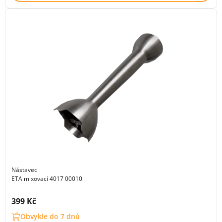
Nástavec
ETA mixovací 4017 00010
Cena s DPH:
399 Kč
Obvykle do 7 dnů