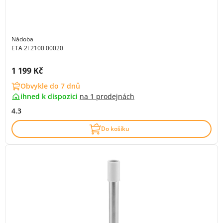
Nádoba
ETA 2l 2100 00020
Cena s DPH:
1 199 Kč
Obvykle do 7 dnů
ihned k dispozici
na
1 prodejnách
4.3
Do košíku