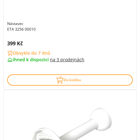
Nástavec
ETA 3256 00010
Cena s DPH:
399 Kč
Obvykle do 7 dnů
ihned k dispozici
na
3 prodejnách
Do košíku