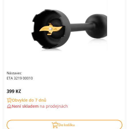
Nástavec
ETA 3219 00010
Cena s DPH:
399 Kč
Obvykle do 7 dnů
Není skladem
na
prodejnách
Do košíku