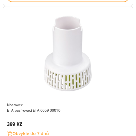
Nástavec
ETA pasírovací ETA 0059 00010
Cena s DPH:
399 Kč
Obvykle do 7 dnů