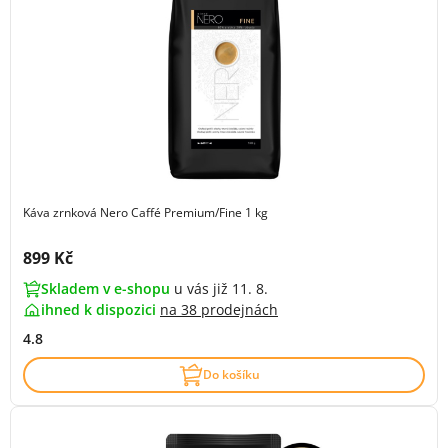
Káva zrnková Nero Caffé Premium/Fine 1 kg
Cena s DPH:
899 Kč
Skladem v e-shopu
u vás již 11. 8.
ihned k dispozici
na
38 prodejnách
4.8
Do košíku