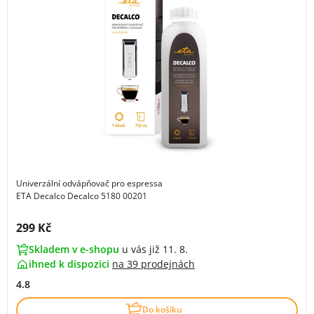
Univerzální odvápňovač pro espressa
ETA Decalco Decalco 5180 00201
Cena s DPH:
299 Kč
Skladem v e-shopu
u vás již 11. 8.
ihned k dispozici
na
39 prodejnách
4.8
Do košíku