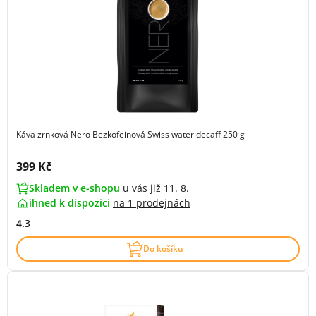
Káva zrnková Nero Bezkofeinová Swiss water decaff 250 g
Cena s DPH:
399 Kč
Skladem v e-shopu
u vás již 11. 8.
ihned k dispozici
na
1 prodejnách
4.3
Do košíku