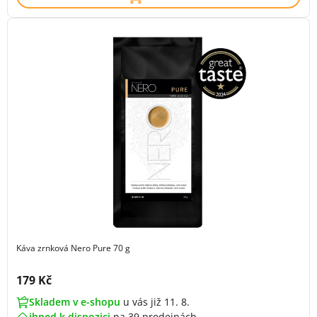
Káva zrnková Nero Pure 70 g
Cena s DPH:
179 Kč
Skladem v e-shopu
u vás již 11. 8.
ihned k dispozici
na
39 prodejnách