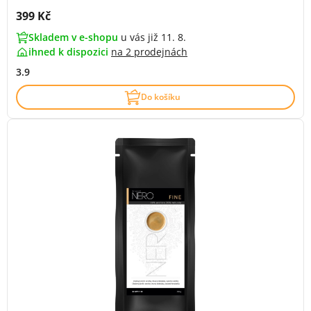
Cena s DPH:
399 Kč
Skladem v e-shopu
u vás již 11. 8.
ihned k dispozici
na
2 prodejnách
3.9
Do košíku