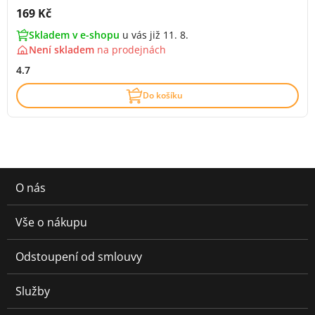
Cena s DPH:
169 Kč
Skladem v e-shopu
u vás již 11. 8.
Není skladem
na
prodejnách
4.7
Do košíku
O nás
Vše o nákupu
Odstoupení od smlouvy
Služby