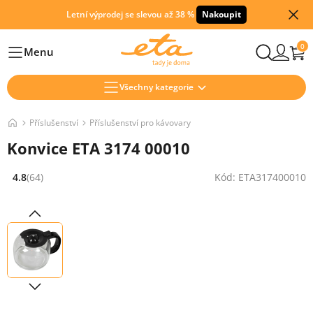
Letní výprodej se slevou až 38 %
Nakoupit
0
Menu
Hlavní
Všechny kategorie
Příslušenství
Příslušenství pro kávovary
Konvice ETA 3174 00010
4.8
(64)
Kód: ETA317400010
Hodnocení: 4.8 z 5 (64 recenzí)