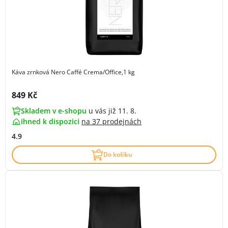
Káva zrnková Nero Caffé Crema/Office,1 kg
Cena s DPH:
849 Kč
Skladem v e-shopu
u vás již 11. 8.
ihned k dispozici
na
37 prodejnách
4.9
Do košíku