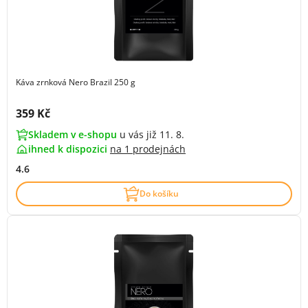
Káva zrnková Nero Brazil 250 g
Cena s DPH:
359 Kč
Skladem v e-shopu
u vás již 11. 8.
ihned k dispozici
na
1 prodejnách
4.6
Do košíku