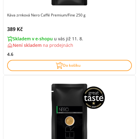
Káva zrnková Nero Caffé Premium/Fine 250 g
Cena s DPH:
389 Kč
Skladem v e-shopu
u vás již 11. 8.
Není skladem
na
prodejnách
4.6
Do košíku