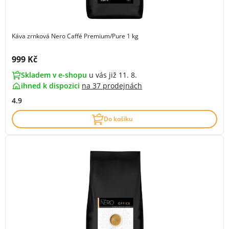
Káva zrnková Nero Caffé Premium/Pure 1 kg
Cena s DPH:
999 Kč
Skladem v e-shopu
u vás již 11. 8.
ihned k dispozici
na
37 prodejnách
4.9
Do košíku