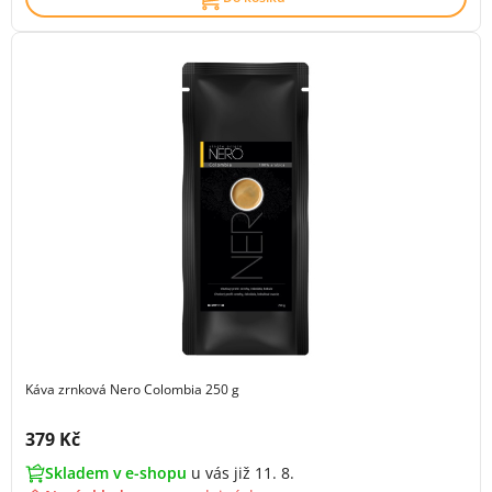
Káva zrnková Nero Colombia 250 g
Cena s DPH:
379 Kč
Skladem v e-shopu
u vás již 11. 8.