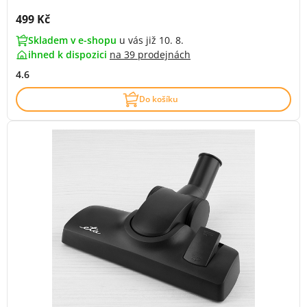
Cena s DPH:
499 Kč
Skladem v e-shopu
u vás již 10. 8.
ihned k dispozici
na
39 prodejnách
4.6
Do košíku