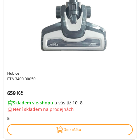
Hubice
ETA 3400 00050
Cena s DPH:
659 Kč
Skladem v e-shopu
u vás již 10. 8.
Není skladem
na
prodejnách
5
Do košíku