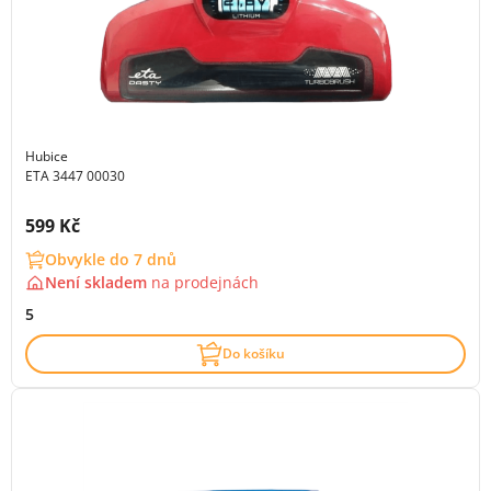
Hubice
ETA 3447 00030
Cena s DPH:
599 Kč
Obvykle do 7 dnů
Není skladem
na
prodejnách
5
Do košíku