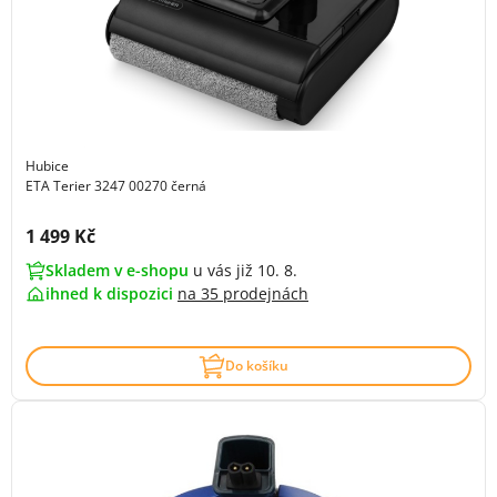
Hubice
ETA Terier 3247 00270 černá
Cena s DPH:
1 499 Kč
Skladem v e-shopu
u vás již 10. 8.
ihned k dispozici
na
35 prodejnách
Do košíku