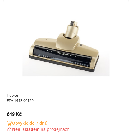
Hubice
ETA 1443 00120
Cena s DPH:
649 Kč
Obvykle do 7 dnů
Není skladem
na
prodejnách