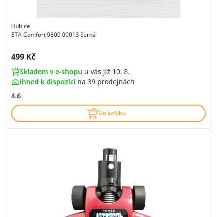
Hubice
ETA Comfort 9800 00013 černá
Cena s DPH:
499 Kč
Skladem v e-shopu
u vás již 10. 8.
ihned k dispozici
na
39 prodejnách
4.6
Do košíku