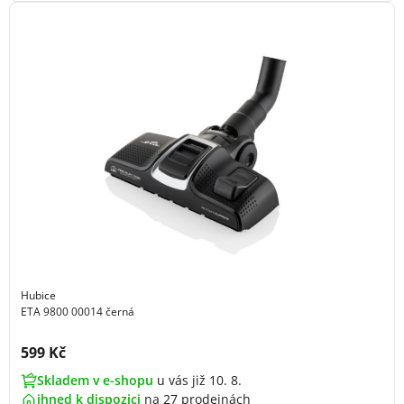
Hubice
ETA 9800 00014 černá
Cena s DPH:
599 Kč
Skladem v e-shopu
u vás již 10. 8.
ihned k dispozici
na
27 prodejnách