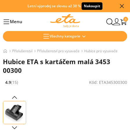
Letní výprodej se slevou až 38 %
Nakoupit
0
Menu
Hlavní
Všechny kategorie
Příslušenství
Příslušenství pro vysavače
Hubice pro vysavače
Hubice ETA s kartáčem malá 3453
00300
4.9
(15)
Kód: ETA345300300
Hodnocení: 4.9 z 5 (15 recenzí)