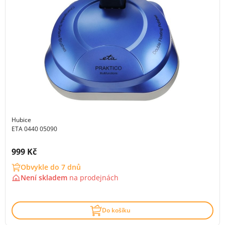
Hubice
ETA 0440 05090
Cena s DPH:
999 Kč
Obvykle do 7 dnů
Není skladem
na
prodejnách
Do košíku