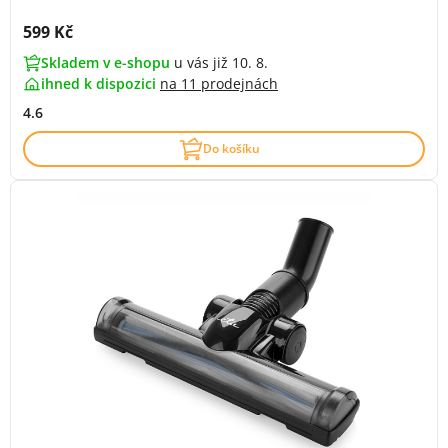
Cena s DPH:
599 Kč
Skladem v e-shopu
u vás již 10. 8.
ihned k dispozici
na
11 prodejnách
4.6
Do košíku