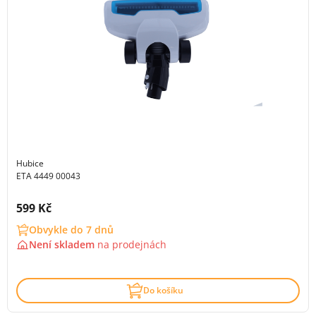
Hubice
ETA 4449 00043
Cena s DPH:
599 Kč
Obvykle do 7 dnů
Není skladem
na
prodejnách
Do košíku