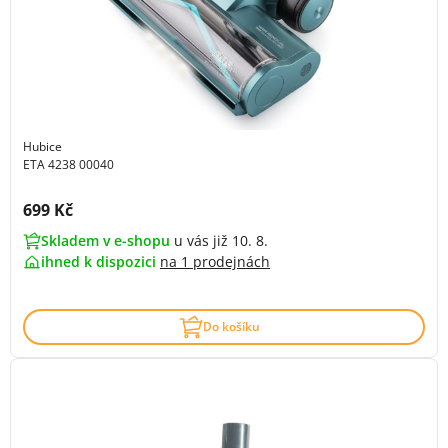
Hubice
ETA 4238 00040
Cena s DPH:
699 Kč
Skladem v e-shopu
u vás již 10. 8.
ihned k dispozici
na
1 prodejnách
Do košíku