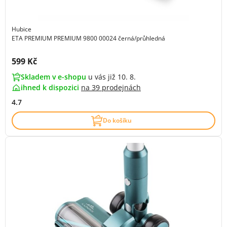
Hubice
ETA PREMIUM PREMIUM 9800 00024 černá/průhledná
Cena s DPH:
599 Kč
Skladem v e-shopu
u vás již 10. 8.
ihned k dispozici
na
39 prodejnách
4.7
Do košíku