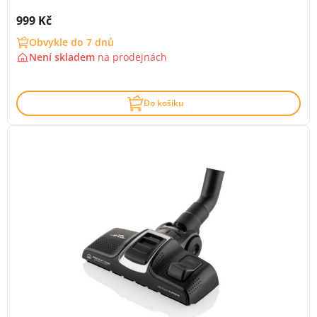
Cena s DPH:
999 Kč
Obvykle do 7 dnů
Není skladem
na
prodejnách
Do košíku