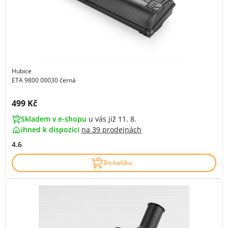
Hubice
ETA 9800 00030 černá
Cena s DPH:
499 Kč
Skladem v e-shopu
u vás již 11. 8.
ihned k dispozici
na
39 prodejnách
4.6
Do košíku