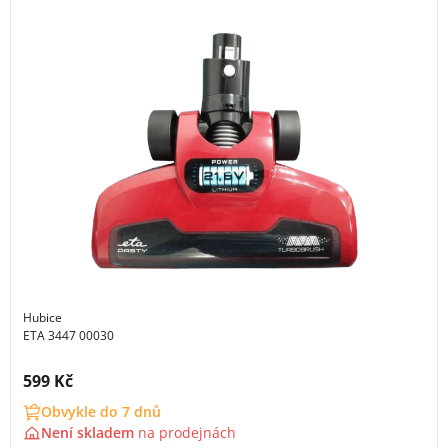
Hubice
ETA 3447 00030
Cena s DPH:
599 Kč
Obvykle do 7 dnů
Není skladem
na
prodejnách