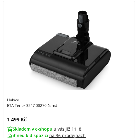
Hubice
ETA Terier 3247 00270 černá
Cena s DPH:
1 499 Kč
Skladem v e-shopu
u vás již 11. 8.
ihned k dispozici
na
36 prodejnách