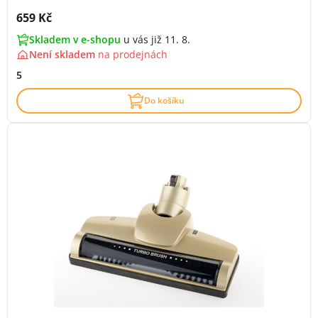
Cena s DPH:
659 Kč
Skladem v e-shopu
u vás již 11. 8.
Není skladem
na
prodejnách
5
Do košíku