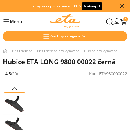
Letní výprodej se slevou až 38 %
Nakoupit
0
Menu
Hlavní
Všechny kategorie
Příslušenství
Příslušenství pro vysavače
Hubice pro vysavače
Hubice ETA LONG 9800 00022 černá
4.5
(20)
Kód: ETA980000022
Hodnocení: 4.5 z 5 (20 recenzí)