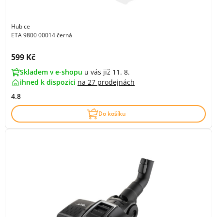
Hubice
ETA 9800 00014 černá
Cena s DPH:
599 Kč
Skladem v e-shopu
u vás již 11. 8.
ihned k dispozici
na
27 prodejnách
4.8
Do košíku