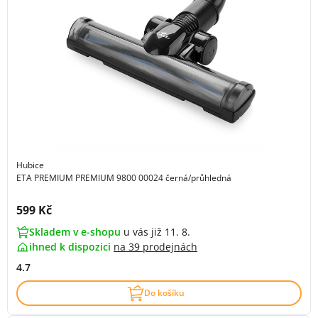
Hubice
ETA PREMIUM PREMIUM 9800 00024 černá/průhledná
Cena s DPH:
599 Kč
Skladem v e-shopu
u vás již 11. 8.
ihned k dispozici
na
39 prodejnách
4.7
Do košíku