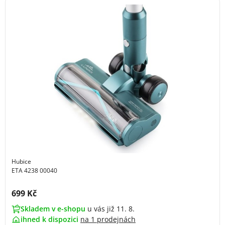
Hubice
ETA 4238 00040
Cena s DPH:
699 Kč
Skladem v e-shopu
u vás již 11. 8.
ihned k dispozici
na
1 prodejnách