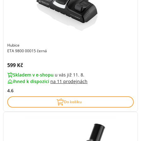
Hubice
ETA 9800 00015 černá
Cena s DPH:
599 Kč
Skladem v e-shopu
u vás již 11. 8.
ihned k dispozici
na
11 prodejnách
4.6
Do košíku