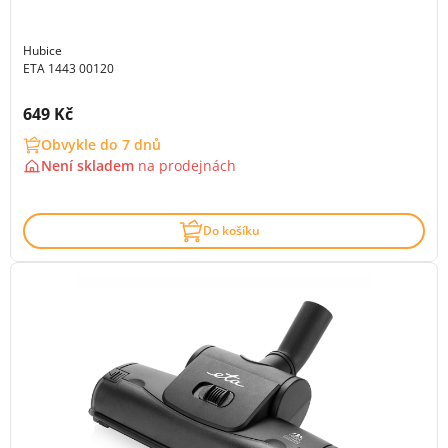
Hubice
ETA 1443 00120
Cena s DPH:
649 Kč
Obvykle do 7 dnů
Není skladem
na
prodejnách
Do košíku