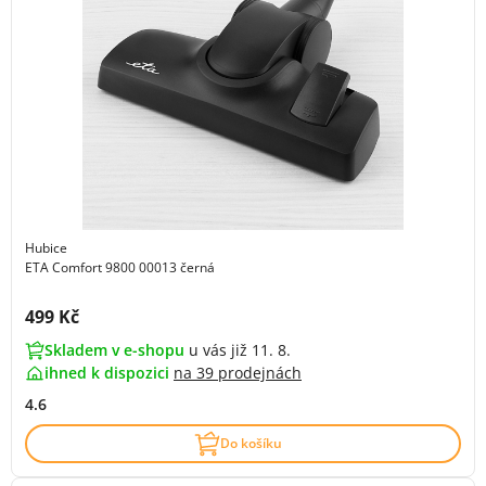
Hubice
ETA Comfort 9800 00013 černá
Cena s DPH:
499 Kč
Skladem v e-shopu
u vás již 11. 8.
ihned k dispozici
na
39 prodejnách
4.6
Do košíku