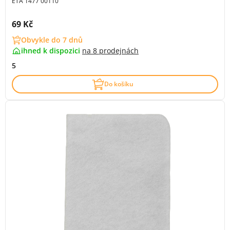
ETA 1477 00110
Cena s DPH:
69 Kč
Obvykle do 7 dnů
ihned k dispozici
na
8 prodejnách
5
Do košíku