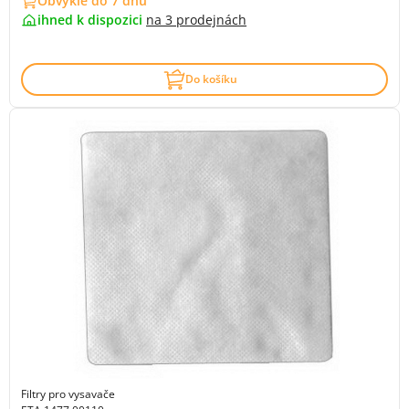
Obvykle do 7 dnů
ihned k dispozici
na
3 prodejnách
Do košíku
Filtry pro vysavače