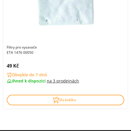
Filtry pro vysavače
ETA 1476 00050
Cena s DPH:
49 Kč
Obvykle do 7 dnů
ihned k dispozici
na
3 prodejnách
Do košíku