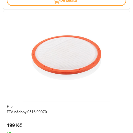
Do košíku
Filtr
ETA nádoby 0516 00070
Cena s DPH:
199 Kč