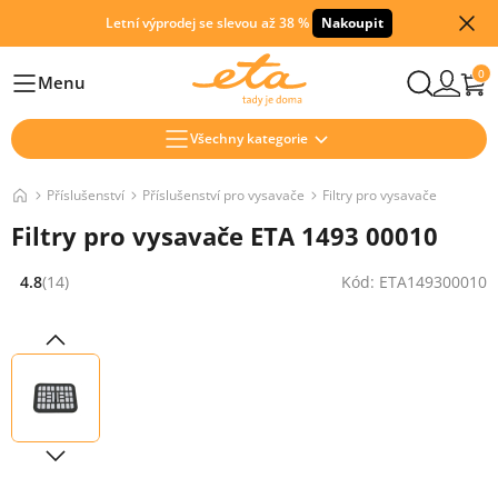
Letní výprodej se slevou až 38 %
Nakoupit
0
Menu
Hlavní
Všechny kategorie
Příslušenství
Příslušenství pro vysavače
Filtry pro vysavače
Filtry pro vysavače ETA 1493 00010
4.8
(14)
Kód: ETA149300010
Hodnocení: 4.8 z 5 (14 recenzí)