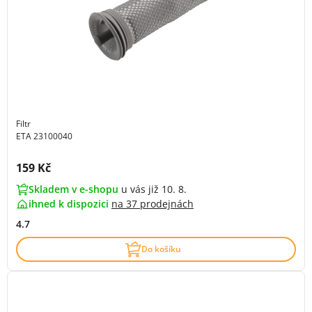
Filtr
ETA 23100040
Cena s DPH:
159 Kč
Skladem v e-shopu
u vás již 10. 8.
ihned k dispozici
na
37 prodejnách
4.7
Do košíku