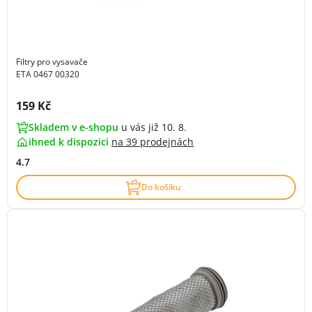
Filtry pro vysavače
ETA 0467 00320
Cena s DPH:
159 Kč
Skladem v e-shopu
u vás již 10. 8.
ihned k dispozici
na
39 prodejnách
4.7
Do košíku