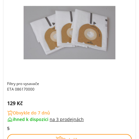
Filtry pro vysavače
ETA 086170000
Cena s DPH:
129 Kč
Obvykle do 7 dnů
ihned k dispozici
na
3 prodejnách
5