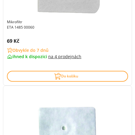
Mikrofiltr
ETA 1485 00060
Cena s DPH:
69 Kč
Obvykle do 7 dnů
ihned k dispozici
na
4 prodejnách
Do košíku