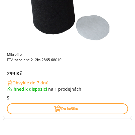
Mikrofiltr
ETA zabalené 2+2ks 2865 68010
Cena s DPH:
299 Kč
Obvykle do 7 dnů
ihned k dispozici
na
1 prodejnách
5
Do košíku