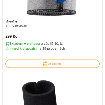
Mikrofiltr
ETA 7250 00220
Cena s DPH:
299 Kč
Skladem v e-shopu
u vás již 10. 8.
ihned k dispozici
na
39 prodejnách
Do košíku