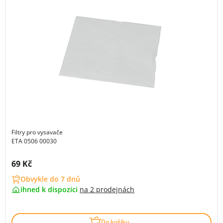
Filtry pro vysavače
ETA 0506 00030
Cena s DPH:
69 Kč
Obvykle do 7 dnů
ihned k dispozici
na
2 prodejnách
Do košíku