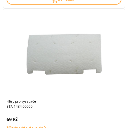
Filtry pro vysavače
ETA 1484 00050
Cena s DPH:
69 Kč