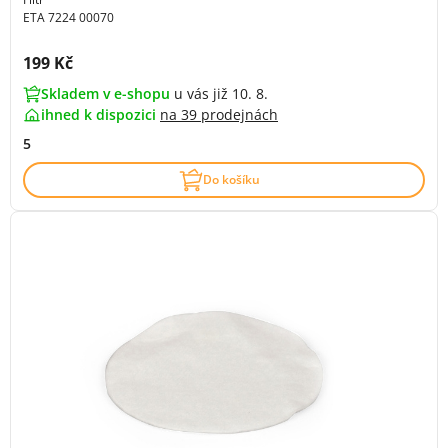
ETA 7224 00070
Cena s DPH:
199 Kč
Skladem v e-shopu
u vás již 10. 8.
ihned k dispozici
na
39 prodejnách
5
Do košíku