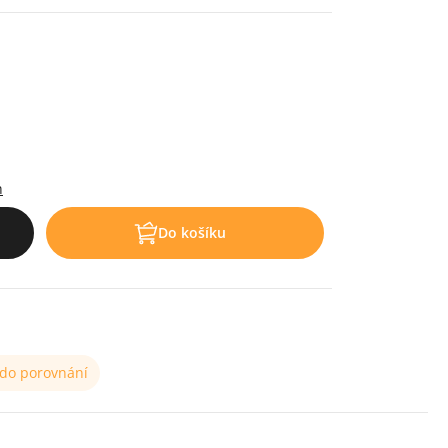
h
Do košíku
 do porovnání