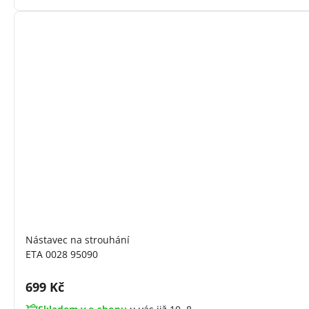
Nástavec na strouhání
ETA 0028 95090
Cena s DPH:
699 Kč