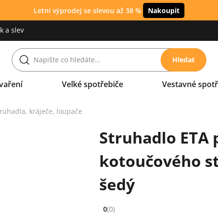
Letní výprodej se slevou až 38 %
Nakoupit
 a slev
Hledat
vaření
Velké spotřebiče
Vestavné spotř
ruhadla, kráječe, loupače
Struhadlo ETA 
kotoučového st
šedý
0
(0)
Hodnocení: 0 z 5 (0 recenzí)