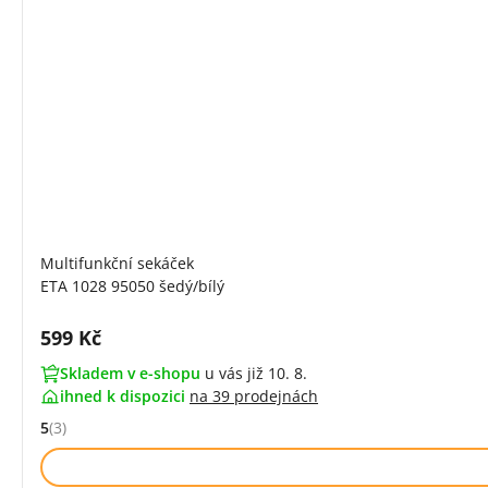
Multifunkční sekáček
ETA 1028 95050 šedý/bílý
Cena s DPH:
599 Kč
Skladem v e-shopu
u vás již 10. 8.
ihned k dispozici
na
39 prodejnách
5
(3)
Hodnocení: 5 z 5 (3 recenzí)