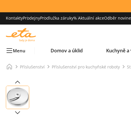
Kontakty
Prodejny
Prodlužka záruky
% Aktuální akce
Odběr novinek
Domov a úklid
Kuchyně a 
Menu
Příslušenství
Příslušenství pro kuchyňské roboty
St