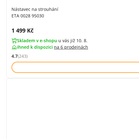
Nástavec na strouhání
ETA 0028 95030
Cena s DPH:
1 499 Kč
Skladem v e-shopu
u vás již 10. 8.
ihned k dispozici
na
6 prodejnách
4.7
(243)
Hodnocení: 4.7 z 5 (243 recenzí)