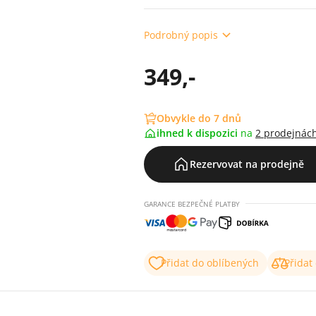
Podrobný popis
349,-
Obvykle do 7 dnů
ihned k dispozici
na
2 prodejnác
Rezervovat na prodejně
GARANCE BEZPEČNÉ PLATBY
Přidat do oblíbených
Přidat