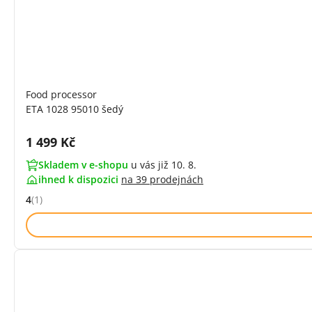
Food processor
ETA 1028 95010 šedý
Cena s DPH:
1 499 Kč
Skladem v e-shopu
u vás již 10. 8.
ihned k dispozici
na
39 prodejnách
4
(1)
Hodnocení: 4 z 5 (1 recenzí)