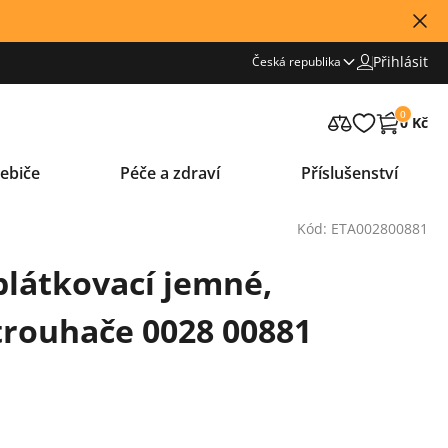
Přihlásit
Česká republika
0
0 Kč
ebiče
Péče a zdraví
Příslušenství
Kód: ETA002800881
plátkovací jemné,
rouhače 0028 00881