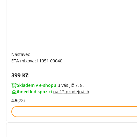
Nástavec
ETA mixovací 1051 00040
Cena s DPH:
399 Kč
Skladem v e-shopu
u vás již 7. 8.
ihned k dispozici
na
12 prodejnách
4.5
(28)
Hodnocení: 4.5 z 5 (28 recenzí)