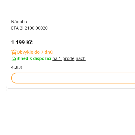
Nádoba
ETA 2l 2100 00020
Cena s DPH:
1 199 Kč
Obvykle do 7 dnů
ihned k dispozici
na
1 prodejnách
4.3
(3)
Hodnocení: 4.3 z 5 (3 recenzí)