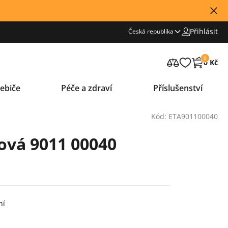
Přihlásit
Česká republika
0
0 Kč
ebiče
Péče a zdraví
Příslušenství
Kód: ETA901100040
ová 9011 00040
ní