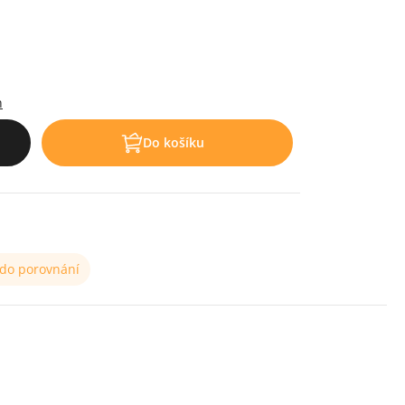
h
Do košíku
 do porovnání