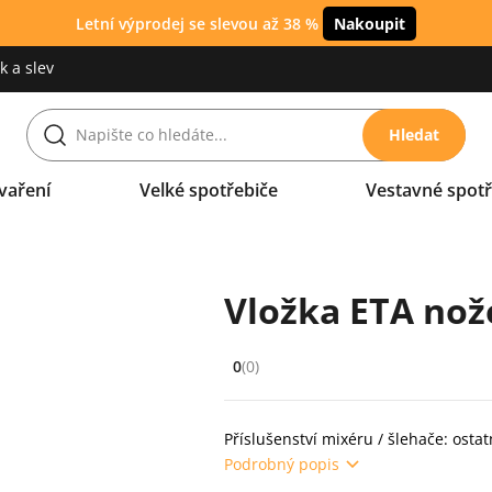
Letní výprodej se slevou až 38 %
Nakoupit
 a slev
Hledat
vaření
Velké spotřebiče
Vestavné spotř
Vložka ETA nož
0
(0)
Hodnocení: 0 z 5 (0 recenzí)
Příslušenství mixéru / šlehače: ostat
Podrobný popis