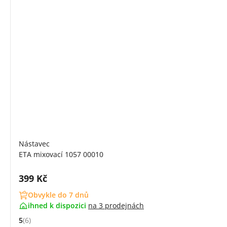
Nástavec
ETA mixovací 1057 00010
Cena s DPH:
399 Kč
Obvykle do 7 dnů
ihned k dispozici
na
3 prodejnách
5
(6)
Hodnocení: 5 z 5 (6 recenzí)