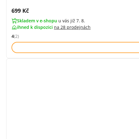
Cena s DPH:
699 Kč
Skladem v e-shopu
u vás již 7. 8.
ihned k dispozici
na
28 prodejnách
4
(2)
Hodnocení: 4 z 5 (2 recenzí)