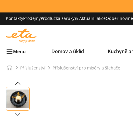
Kontakty
Prodejny
Prodlužka záruky
% Aktuální akce
Odběr novinek
Domov a úklid
Kuchyně a 
Menu
Příslušenství
Příslušenství pro mixéry a šlehače