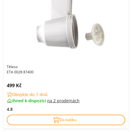
Těleso
ETA 0028 87400
Cena s DPH:
499 Kč
Obvykle do 7 dnů
ihned k dispozici
na
2 prodejnách
4.8
Do košíku