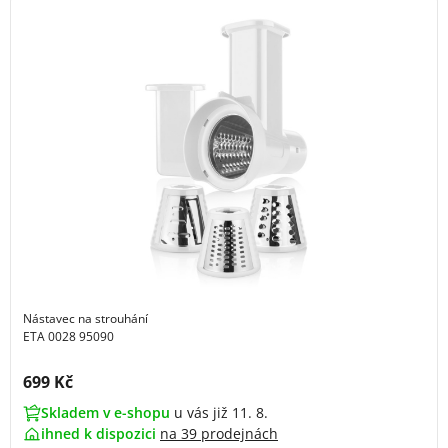
Nástavec na strouhání
ETA 0028 95090
Cena s DPH:
699 Kč
Skladem v e-shopu
u vás již 11. 8.
ihned k dispozici
na
39 prodejnách