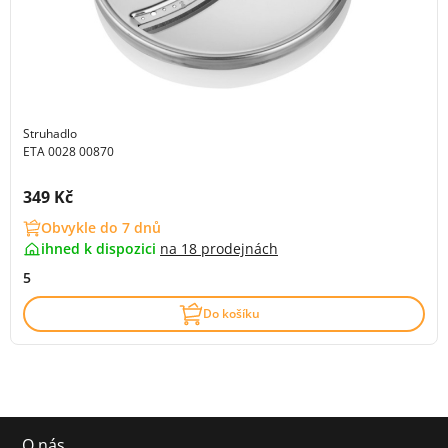
Struhadlo
ETA 0028 00870
Cena s DPH:
349 Kč
Obvykle do 7 dnů
ihned k dispozici
na
18 prodejnách
5
Do košíku
O nás