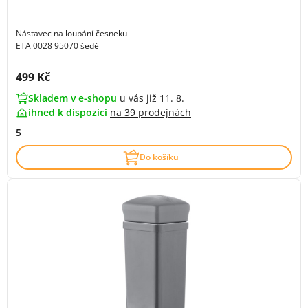
Nástavec na loupání česneku
ETA 0028 95070 šedé
Cena s DPH:
499 Kč
Skladem v e-shopu
u vás již 11. 8.
ihned k dispozici
na
39 prodejnách
5
Do košíku