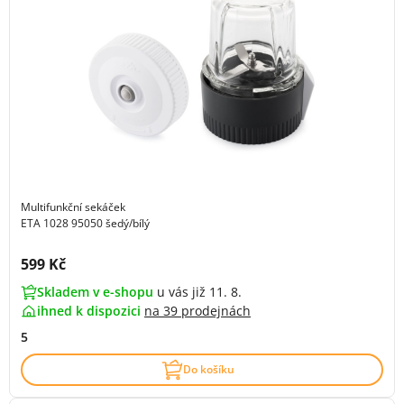
Multifunkční sekáček
ETA 1028 95050 šedý/bílý
Cena s DPH:
599 Kč
Skladem v e-shopu
u vás již 11. 8.
ihned k dispozici
na
39 prodejnách
5
Do košíku