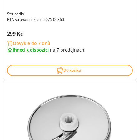
Struhadlo
ETA struhadlo trhací 2075 00360
Cena s DPH:
299 Kč
Obvykle do 7 dnů
ihned k dispozici
na
7 prodejnách
Do košíku