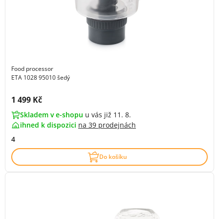
Food processor
ETA 1028 95010 šedý
Cena s DPH:
1 499 Kč
Skladem v e-shopu
u vás již 11. 8.
ihned k dispozici
na
39 prodejnách
4
Do košíku