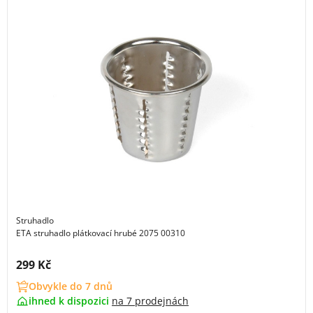
Struhadlo
ETA struhadlo plátkovací hrubé 2075 00310
Cena s DPH:
299 Kč
Obvykle do 7 dnů
ihned k dispozici
na
7 prodejnách