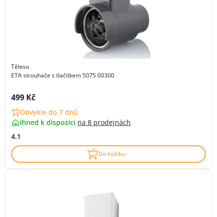
Těleso
ETA strouhače s tlačítkem 5075 00300
Cena s DPH:
499 Kč
Obvykle do 7 dnů
ihned k dispozici
na
8 prodejnách
4.1
Do košíku