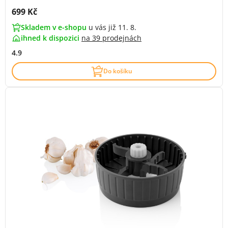
Cena s DPH:
699 Kč
Skladem v e-shopu
u vás již 11. 8.
ihned k dispozici
na
39 prodejnách
4.9
Do košíku