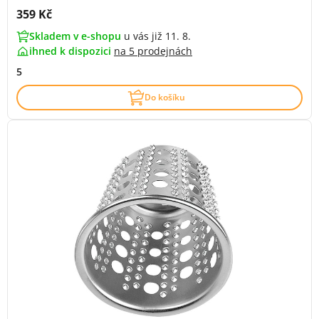
Cena s DPH:
359 Kč
Skladem v e-shopu
u vás již 11. 8.
ihned k dispozici
na
5 prodejnách
5
Do košíku