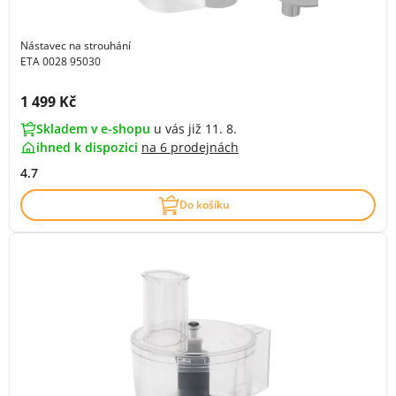
Nástavec na strouhání
ETA 0028 95030
Cena s DPH:
1 499 Kč
Skladem v e-shopu
u vás již 11. 8.
ihned k dispozici
na
6 prodejnách
4.7
Do košíku