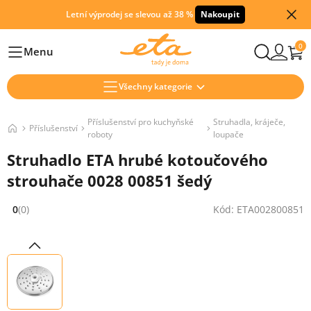
Letní výprodej se slevou až 38 %
Nakoupit
0
Menu
Hlavní
Všechny kategorie
Příslušenství pro kuchyňské
Struhadla, kráječe,
Příslušenství
roboty
loupače
Struhadlo ETA hrubé kotoučového
strouhače 0028 00851 šedý
0
(0)
Kód: ETA002800851
Hodnocení: 0 z 5 (0 recenzí)