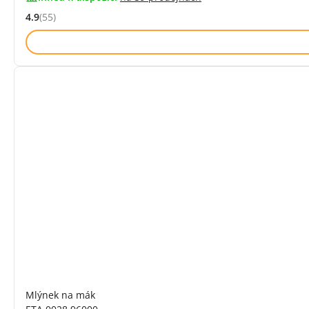
4.9
(55)
Hodnocení: 4.9 z 5 (55 recenzí)
Mlýnek na mák