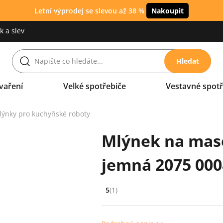
Letní výprodej se slevou až 38 %
Nakoupit
 a slev
Hledat
vaření
Velké spotřebiče
Vestavné spotř
lýnky pro kuchyňské roboty
Mlýnek na maso
jemná 2075 000
5
(1)
Hodnocení: 5 z 5 (1 recenzí)