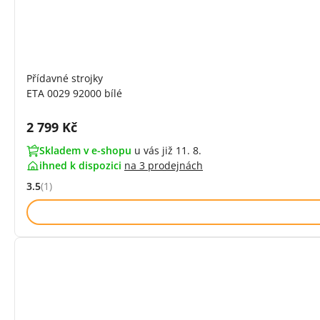
Přídavné strojky
ETA 0029 92000 bílé
Cena s DPH:
2 799 Kč
Skladem v e-shopu
u vás již 11. 8.
ihned k dispozici
na
3 prodejnách
3.5
(1)
Hodnocení: 3.5 z 5 (1 recenzí)