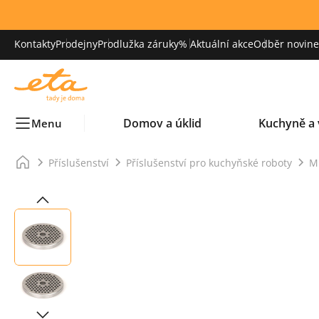
Kontakty
Prodejny
Prodlužka záruky
% Aktuální akce
Odběr novinek
Domov a úklid
Kuchyně a 
Menu
Příslušenství
Příslušenství pro kuchyňské roboty
M