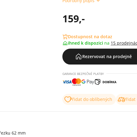
Podrobný popis
159,-
Dostupnost na dotaz
ihned k dispozici
na
15 prodejná
Rezervovat na prodejně
GARANCE BEZPEČNÉ PLATBY
Přidat do oblíbených
Přidat
ořezku 62 mm