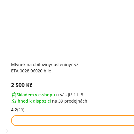
Mlýnek na obiloviny/luštěniny/rýži
ETA 0028 96020 bílé
Cena s DPH:
2 599 Kč
Skladem v e-shopu
u vás již 11. 8.
ihned k dispozici
na
39 prodejnách
4.2
(29)
Hodnocení: 4.2 z 5 (29 recenzí)