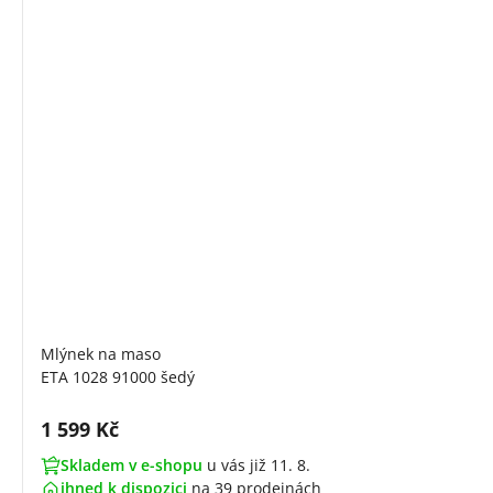
Mlýnek na maso
ETA 1028 91000 šedý
Cena s DPH:
1 599 Kč
Skladem v e-shopu
u vás již 11. 8.
ihned k dispozici
na
39 prodejnách