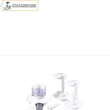
,
ETA102891000