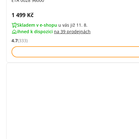
ETA 0028 96000
Cena s DPH:
1 499 Kč
Skladem v e-shopu
u vás již 11. 8.
ihned k dispozici
na
39 prodejnách
4.7
(333)
Hodnocení: 4.7 z 5 (333 recenzí)