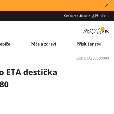
Přihlásit
Česká republika
0
0 Kč
ebiče
Péče a zdraví
Příslušenství
Kód: ETA207500080
 ETA destička
80