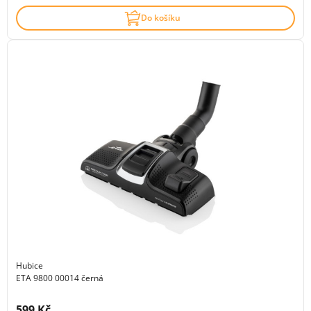
Do košíku
Hubice
ETA 9800 00014 černá
Cena s DPH:
599 Kč