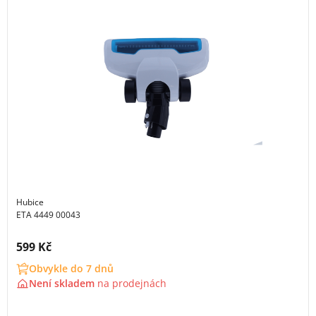
Hubice
ETA 4449 00043
Cena s DPH:
599 Kč
Obvykle do 7 dnů
Není skladem
na
prodejnách