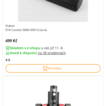
Hubice
ETA Comfort 9800 00013 černá
Cena s DPH:
499 Kč
Skladem v e-shopu
u vás již 11. 8.
ihned k dispozici
na
39 prodejnách
4.6
Do košíku