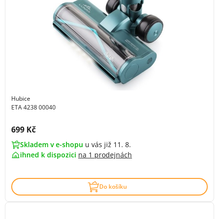
Hubice
ETA 4238 00040
Cena s DPH:
699 Kč
Skladem v e-shopu
u vás již 11. 8.
ihned k dispozici
na
1 prodejnách
Do košíku