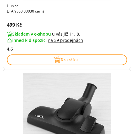
Hubice
ETA 9800 00030 černá
Cena s DPH:
499 Kč
Skladem v e-shopu
u vás již 11. 8.
ihned k dispozici
na
39 prodejnách
4.6
Do košíku