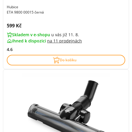
Hubice
ETA 9800 00015 černá
Cena s DPH:
599 Kč
Skladem v e-shopu
u vás již 11. 8.
ihned k dispozici
na
11 prodejnách
4.6
Do košíku