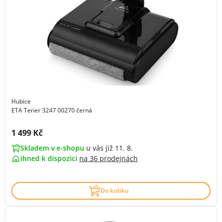
Hubice
ETA Terier 3247 00270 černá
Cena s DPH:
1 499 Kč
Skladem v e-shopu
u vás již 11. 8.
ihned k dispozici
na
36 prodejnách
Do košíku