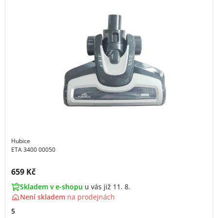
Hubice
ETA 3400 00050
Cena s DPH:
659 Kč
Skladem v e-shopu
u vás již 11. 8.
Není skladem
na
prodejnách
5