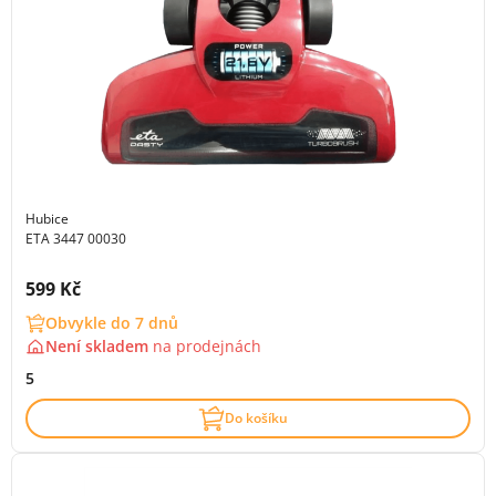
Hubice
ETA 3447 00030
Cena s DPH:
599 Kč
Obvykle do 7 dnů
Není skladem
na
prodejnách
5
Do košíku