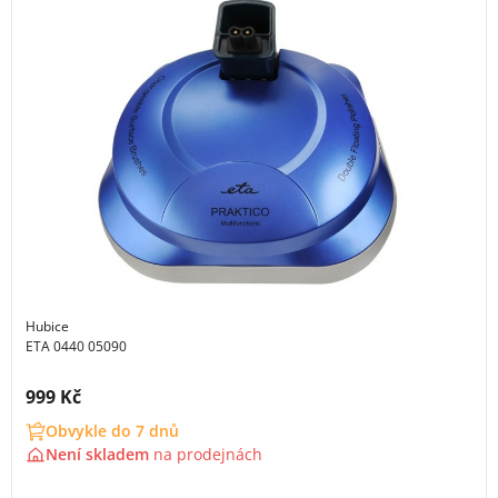
Hubice
ETA 0440 05090
Cena s DPH:
999 Kč
Obvykle do 7 dnů
Není skladem
na
prodejnách