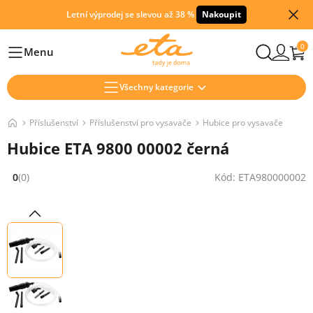
Letní výprodej se slevou až 38 %
Nakoupit
0
Menu
Hlavní
Všechny kategorie
Příslušenství
Příslušenství pro vysavače
Hubice pro vysavače
Hubice ETA 9800 00002 černá
0
(0)
Kód: ETA980000002
Hodnocení: 0 z 5 (0 recenzí)