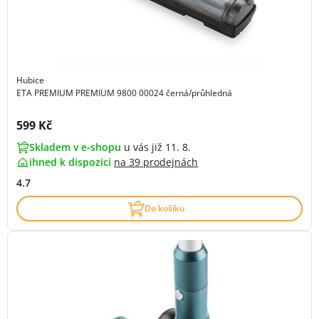
Hubice
ETA PREMIUM PREMIUM 9800 00024 černá/průhledná
Cena s DPH:
599 Kč
Skladem v e-shopu
u vás již 11. 8.
ihned k dispozici
na
39 prodejnách
4.7
Do košíku