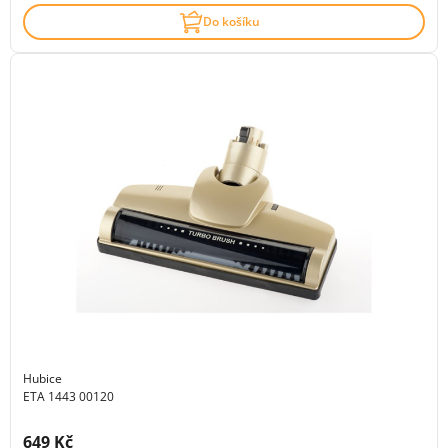
Do košíku
Hubice
ETA 1443 00120
Cena s DPH:
649 Kč