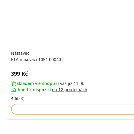
Nástavec
ETA mixovací 1051 00040
Cena s DPH:
399 Kč
Skladem v e-shopu
u vás již 11. 8.
ihned k dispozici
na
12 prodejnách
4.5
(28)
Hodnocení: 4.5 z 5 (28 recenzí)