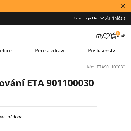
Přihlásit
Česká republika
0
0 Kč
ebiče
Péče a zdraví
Příslušenství
Kód: ETA901100030
ování ETA 901100030
ovací nádoba