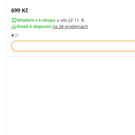
Cena s DPH:
699 Kč
Skladem v e-shopu
u vás již 11. 8.
ihned k dispozici
na
28 prodejnách
4
(2)
Hodnocení: 4 z 5 (2 recenzí)