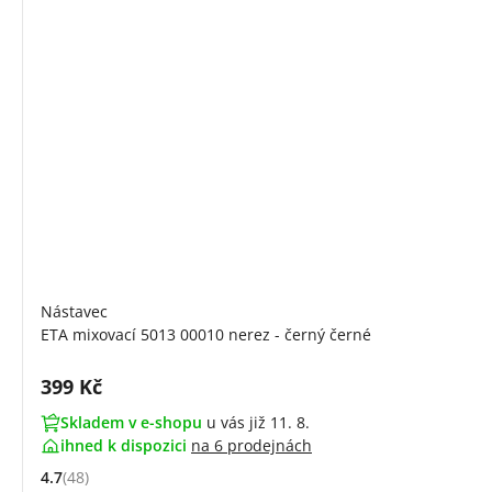
Nástavec
ETA mixovací 5013 00010 nerez - černý černé
Cena s DPH:
399 Kč
Skladem v e-shopu
u vás již 11. 8.
ihned k dispozici
na
6 prodejnách
4.7
(48)
Hodnocení: 4.7 z 5 (48 recenzí)