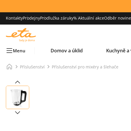
Kontakty
Prodejny
Prodlužka záruky
% Aktuální akce
Odběr novinek
Domov a úklid
Kuchyně a 
Menu
Příslušenství
Příslušenství pro mixéry a šlehače