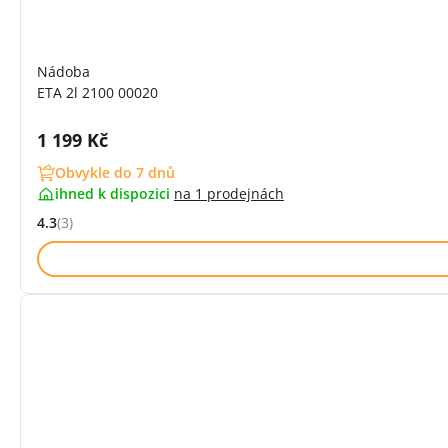
Nádoba
ETA 2l 2100 00020
Cena s DPH:
1 199 Kč
Obvykle do 7 dnů
ihned k dispozici
na
1 prodejnách
4.3
(3)
Hodnocení: 4.3 z 5 (3 recenzí)