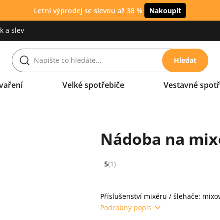
Letní výprodej se slevou až 38 %
Nakoupit
 a slev
Hledat
vaření
Velké spotřebiče
Vestavné spotř
Nádoba na mix
5
(1)
Hodnocení: 5 z 5 (1 recenzí)
Příslušenství mixéru / šlehače: mix
Podrobný popis