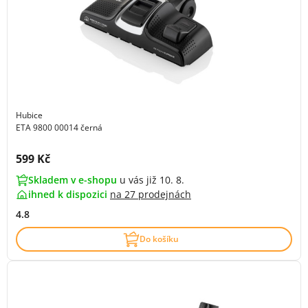
Hubice
ETA 9800 00014 černá
Cena s DPH:
599 Kč
Skladem v e-shopu
u vás již 10. 8.
ihned k dispozici
na
27 prodejnách
4.8
Do košíku