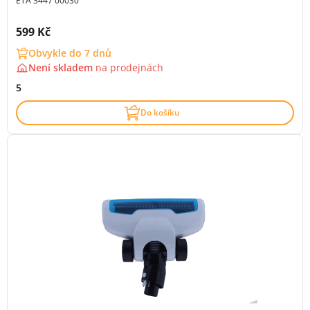
ETA 3447 00030
Cena s DPH:
599 Kč
Obvykle do 7 dnů
Není skladem
na
prodejnách
5
Do košíku