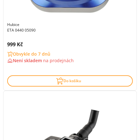
Hubice
ETA 0440 05090
Cena s DPH:
999 Kč
Obvykle do 7 dnů
Není skladem
na
prodejnách
Do košíku