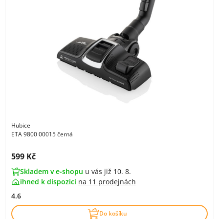
Hubice
ETA 9800 00015 černá
Cena s DPH:
599 Kč
Skladem v e-shopu
u vás již 10. 8.
ihned k dispozici
na
11 prodejnách
4.6
Do košíku