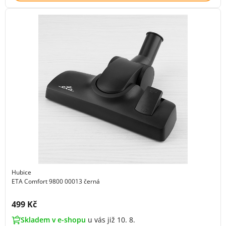
Hubice
ETA Comfort 9800 00013 černá
Cena s DPH:
499 Kč
Skladem v e-shopu
u vás již 10. 8.