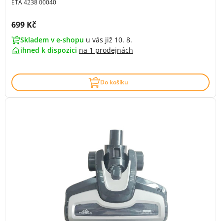
ETA 4238 00040
Cena s DPH:
699 Kč
Skladem v e-shopu
u vás již 10. 8.
ihned k dispozici
na
1 prodejnách
Do košíku