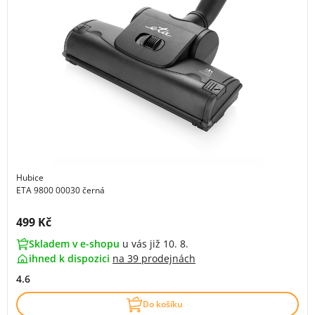
Hubice
ETA 9800 00030 černá
Cena s DPH:
499 Kč
Skladem v e-shopu
u vás již 10. 8.
ihned k dispozici
na
39 prodejnách
4.6
Do košíku