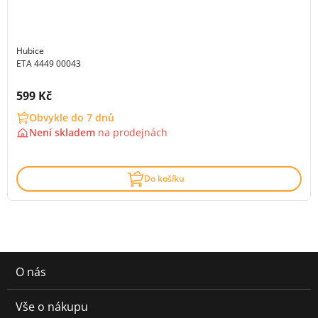
Hubice
ETA 4449 00043
Cena s DPH:
599 Kč
Obvykle do 7 dnů
Není skladem
na
prodejnách
Do košíku
O nás
Vše o nákupu