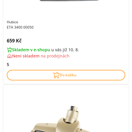
Hubice
ETA 3400 00050
Cena s DPH:
659 Kč
Skladem v e-shopu
u vás již 10. 8.
Není skladem
na
prodejnách
5
Do košíku