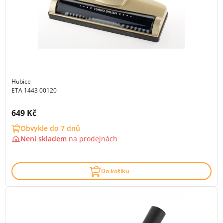
Hubice
ETA 1443 00120
Cena s DPH:
649 Kč
Obvykle do 7 dnů
Není skladem
na
prodejnách
Do košíku