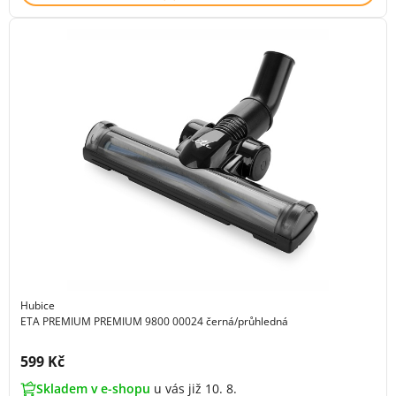
Hubice
ETA PREMIUM PREMIUM 9800 00024 černá/průhledná
Cena s DPH:
599 Kč
Skladem v e-shopu
u vás již 10. 8.