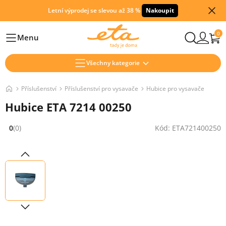
Letní výprodej se slevou až 38 %
Nakoupit
0
Menu
Hlavní
Všechny kategorie
Příslušenství
Příslušenství pro vysavače
Hubice pro vysavače
Hubice ETA 7214 00250
0
(0)
Kód: ETA721400250
Hodnocení: 0 z 5 (0 recenzí)