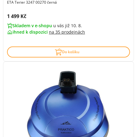
ETA Terier 3247 00270 černá
Cena s DPH:
1 499 Kč
Skladem v e-shopu
u vás již 10. 8.
ihned k dispozici
na
35 prodejnách
Do košíku