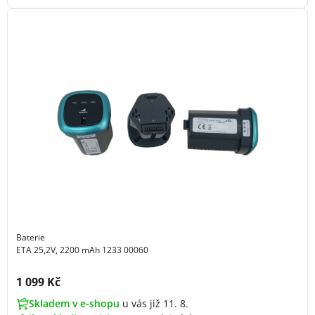
Baterie
ETA 25,2V, 2200 mAh 1233 00060
Cena s DPH:
1 099 Kč
Skladem v e-shopu
u vás již 11. 8.