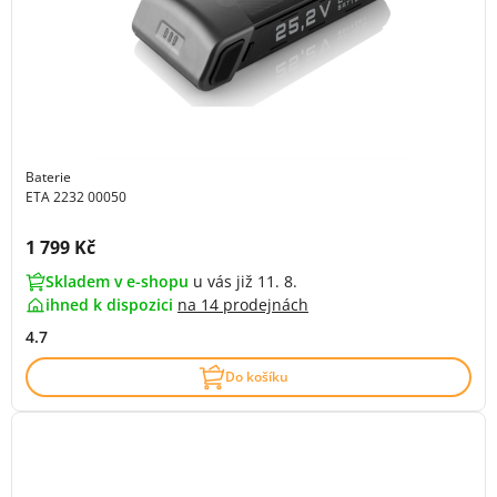
Baterie
ETA 2232 00050
Cena s DPH:
1 799 Kč
Skladem v e-shopu
u vás již 11. 8.
ihned k dispozici
na
14 prodejnách
4.7
Do košíku