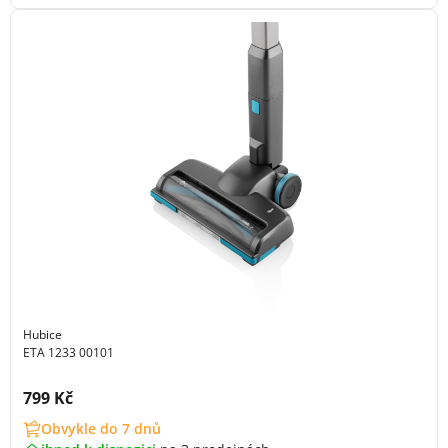
Hubice
ETA 1233 00101
Cena s DPH:
799 Kč
Obvykle do 7 dnů