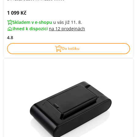
Cena s DPH:
1 099 Kč
Skladem v e-shopu
u vás již 11. 8.
ihned k dispozici
na
12 prodejnách
4.8
Do košíku