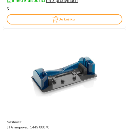
ihned k dispozici
na
3 prodejnách
5
Do košíku
Nástavec
ETA mopovací 5449 00070