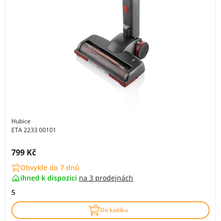
Hubice
ETA 2233 00101
Cena s DPH:
799 Kč
Obvykle do 7 dnů
ihned k dispozici
na
3 prodejnách
5
Do košíku