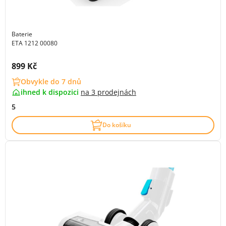
Baterie
ETA 1212 00080
Cena s DPH:
899 Kč
Obvykle do 7 dnů
ihned k dispozici
na
3 prodejnách
5
Do košíku