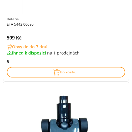
Baterie
ETA 5442 00090
Cena s DPH:
599 Kč
Obvykle do 7 dnů
ihned k dispozici
na
1 prodejnách
5
Do košíku