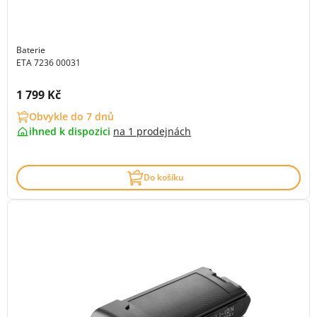
Baterie
ETA 7236 00031
Cena s DPH:
1 799 Kč
Obvykle do 7 dnů
ihned k dispozici
na
1 prodejnách
Do košíku