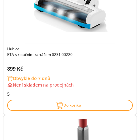
Hubice
ETA s rotačním kartáčem 0231 00220
Cena s DPH:
899 Kč
Obvykle do 7 dnů
Není skladem
na
prodejnách
5
Do košíku