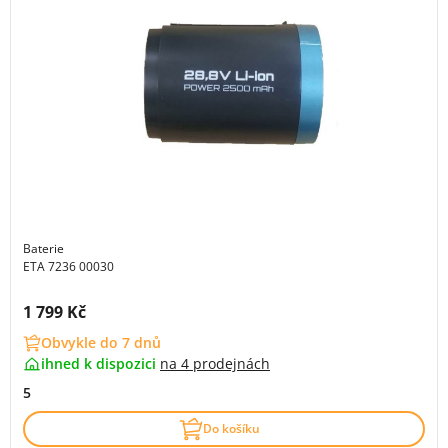
Baterie
ETA 7236 00030
Cena s DPH:
1 799 Kč
Obvykle do 7 dnů
ihned k dispozici
na
4 prodejnách
5
Do košíku