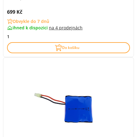
Cena s DPH:
699 Kč
Obvykle do 7 dnů
ihned k dispozici
na
4 prodejnách
1
Do košíku