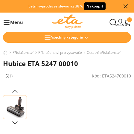
Letní výprodej se slevou až 38 %
Nakoupit
0
Menu
Hlavní
Všechny kategorie
Příslušenství
Příslušenství pro vysavače
Ostatní příslušenství
Hubice ETA 5247 00010
5
(1)
Kód: ETA524700010
Hodnocení: 5 z 5 (1 recenzí)