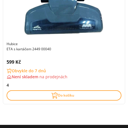
Hubice
ETA s kartáčem 2449 00040
Cena s DPH:
599 Kč
Obvykle do 7 dnů
Není skladem
na
prodejnách
4
Do košíku