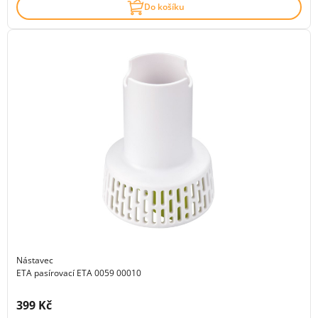
Do košíku
Nástavec
ETA pasírovací ETA 0059 00010
Cena s DPH:
399 Kč