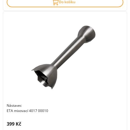
Do košíku
Nástavec
ETA mixovací 4017 00010
Cena s DPH:
399 Kč