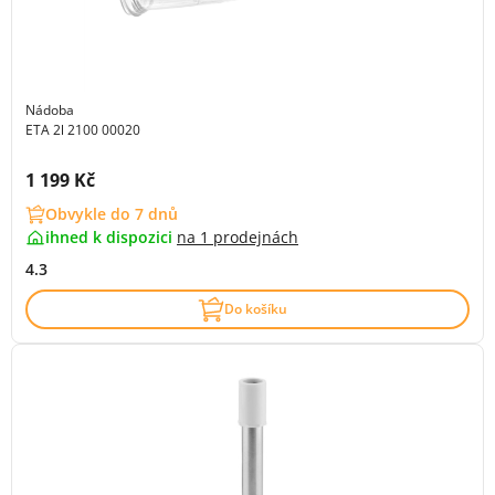
Nádoba
ETA 2l 2100 00020
Cena s DPH:
1 199 Kč
Obvykle do 7 dnů
ihned k dispozici
na
1 prodejnách
4.3
Do košíku