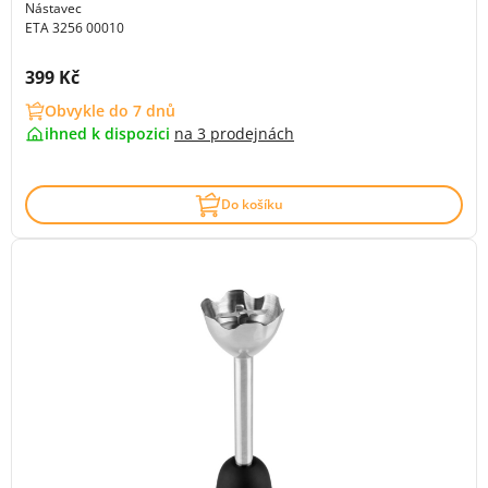
Nástavec
ETA 3256 00010
Cena s DPH:
399 Kč
Obvykle do 7 dnů
ihned k dispozici
na
3 prodejnách
Do košíku