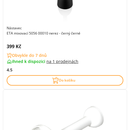
Nástavec
ETA mixovací 5056 00010 nerez - černý černé
Cena s DPH:
399 Kč
Obvykle do 7 dnů
ihned k dispozici
na
1 prodejnách
4.5
Do košíku