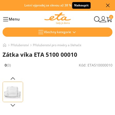
Letní výprodej se slevou až 38 %
Nakoupit
0
Menu
Hlavní
Všechny kategorie
Příslušenství
Příslušenství pro mixéry a šlehače
Zátka víka ETA 5100 00010
0
(0)
Kód: ETA510000010
Hodnocení: 0 z 5 (0 recenzí)