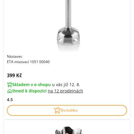
Nástavec
ETA mixovací 1051 00040
Cena s DPH:
399 Kč
Skladem v e-shopu
u vás již 12. 8.
ihned k dispozici
na
12 prodejnách
4.5
Do košíku