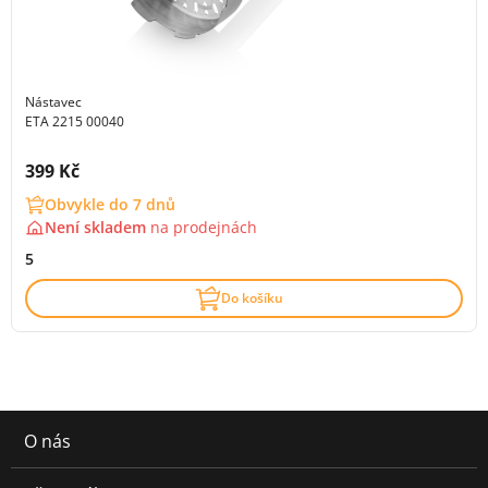
Nástavec
ETA 2215 00040
Cena s DPH:
399 Kč
Obvykle do 7 dnů
Není skladem
na
prodejnách
5
Do košíku
O nás