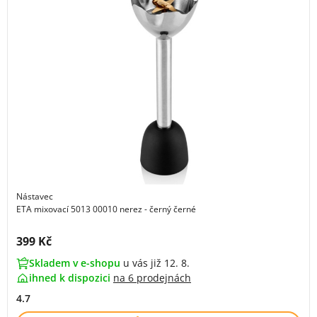
Nástavec
ETA mixovací 5013 00010 nerez - černý černé
Cena s DPH:
399 Kč
Skladem v e-shopu
u vás již 12. 8.
ihned k dispozici
na
6 prodejnách
4.7