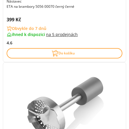
Nástavec
ETA na brambory 5056 00070 černý černé
Cena s DPH:
399 Kč
Obvykle do 7 dnů
ihned k dispozici
na
5 prodejnách
4.6
Do košíku