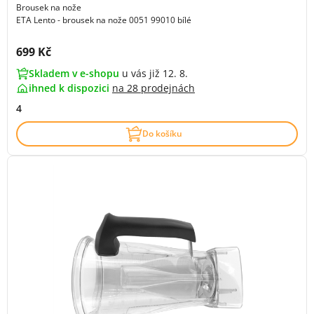
Brousek na nože
ETA Lento - brousek na nože 0051 99010 bílé
Cena s DPH:
699 Kč
Skladem v e-shopu
u vás již 12. 8.
ihned k dispozici
na
28 prodejnách
4
Do košíku