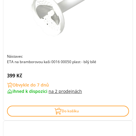
Nástavec
ETA na bramborovou kaši 0016 00050 plast - bílý bílé
Cena s DPH:
399 Kč
Obvykle do 7 dnů
ihned k dispozici
na
2 prodejnách
Do košíku