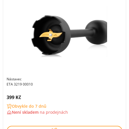
Nástavec
ETA 3219 00010
Cena s DPH:
399 Kč
Obvykle do 7 dnů
Není skladem
na
prodejnách